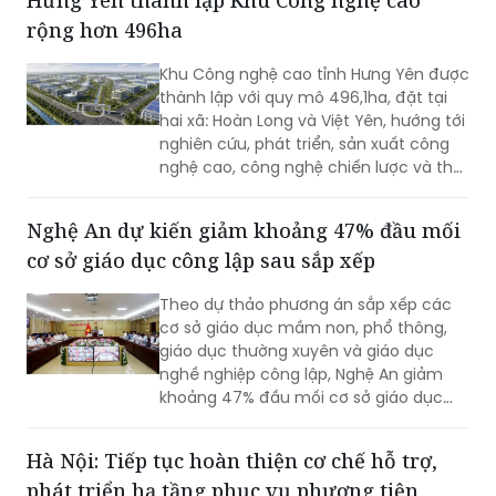
Hưng Yên thành lập Khu Công nghệ cao
huống tai nạn giao thông đường bộ có
rộng hơn 496ha
huy động nhiều lực lượng, phương tiện
tham gia.
Khu Công nghệ cao tỉnh Hưng Yên được
thành lập với quy mô 496,1ha, đặt tại
hai xã: Hoàn Long và Việt Yên, hướng tới
nghiên cứu, phát triển, sản xuất công
nghệ cao, công nghệ chiến lược và thu
hút các nguồn lực đầu tư vào lĩnh vực
khoa học, công nghệ.
Nghệ An dự kiến giảm khoảng 47% đầu mối
cơ sở giáo dục công lập sau sắp xếp
Theo dự thảo phương án sắp xếp các
cơ sở giáo dục mầm non, phổ thông,
giáo dục thường xuyên và giáo dục
nghề nghiệp công lập, Nghệ An giảm
khoảng 47% đầu mối cơ sở giáo dục
công lập, thuộc nhóm địa phương có tỷ
lệ sắp xếp cao trong cả nước.
Hà Nội: Tiếp tục hoàn thiện cơ chế hỗ trợ,
phát triển hạ tầng phục vụ phương tiện