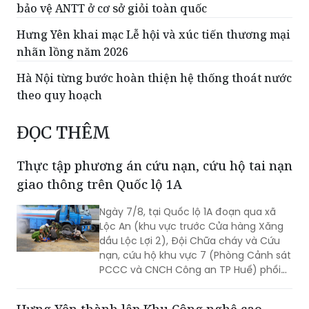
bảo vệ ANTT ở cơ sở giỏi toàn quốc
Hưng Yên khai mạc Lễ hội và xúc tiến thương mại
nhãn lồng năm 2026
Hà Nội từng bước hoàn thiện hệ thống thoát nước
theo quy hoạch
ĐỌC THÊM
Thực tập phương án cứu nạn, cứu hộ tai nạn
giao thông trên Quốc lộ 1A
Ngày 7/8, tại Quốc lộ 1A đoạn qua xã
Lộc An (khu vực trước Cửa hàng Xăng
dầu Lộc Lợi 2), Đội Chữa cháy và Cứu
nạn, cứu hộ khu vực 7 (Phòng Cảnh sát
PCCC và CNCH Công an TP Huế) phối
hợp UBND xã Lộc An tổ chức thực tập
phương án cứu nạn, cứu hộ đối với tình