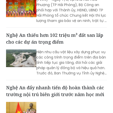
Phượng (TP Hải Phòng), Bộ Công an
phối hợp với Thành ủy, HĐND, UBND TP
Hải Phòng tổ chức Chung kết Hội thi lực
lượng tham gia bảo vệ an ninh, trật tự ở
cơ sở giỏi toàn quốc lần thứ nhất, năm
2026 với chủ đề "Vững nghiệp vụ - Trọn
Nghệ An thiếu hơn 102 triệu m³ đất san lấp
niềm tin. Vì an ninh Tổ quốc và bình yên
cho các dự án trọng điểm
cuộc sống".
Hiện nhu cầu vật liệu xây dựng phục vụ
các công trình trọng điểm trên địa bàn
tỉnh tiếp tục gia tăng, đòi hỏi các giải
pháp quản lý đồng bộ và hiệu quả hơn.
Trước đó, Ban Thường vụ Tỉnh ủy Nghệ
An đã ban hành Kết luận về tăng cường
công tác quản lý hoạt động khoáng
Nghệ An đẩy nhanh tiến độ hoàn thành các
sản trên địa bàn tỉnh.
trường nội trú biên giới trước năm học mới