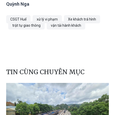
Quỳnh Nga
CSGT Huế
xử lý vi phạm
Xe khách trá hình
trật tự giao thông
vận tải hành khách
TIN CÙNG CHUYÊN MỤC