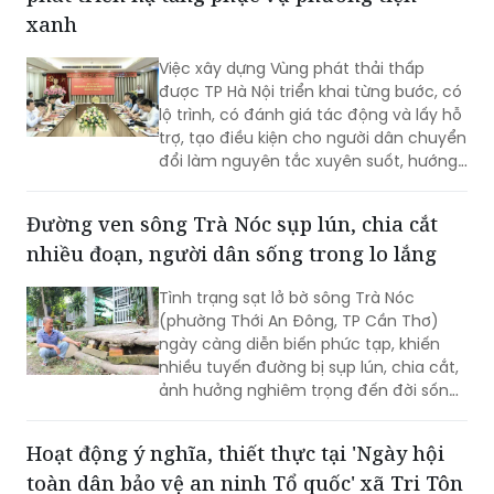
xanh
Việc xây dựng Vùng phát thải thấp
được TP Hà Nội triển khai từng bước, có
lộ trình, có đánh giá tác động và lấy hỗ
trợ, tạo điều kiện cho người dân chuyển
đổi làm nguyên tắc xuyên suốt, hướng
tới mục tiêu cải thiện chất lượng môi
trường không khí, phát triển giao thông
Đường ven sông Trà Nóc sụp lún, chia cắt
công cộng hiện đại và xây dựng Thủ đô
nhiều đoạn, người dân sống trong lo lắng
xanh, văn minh, bền vững.
Tình trạng sạt lở bờ sông Trà Nóc
(phường Thới An Đông, TP Cần Thơ)
ngày càng diễn biến phức tạp, khiến
nhiều tuyến đường bị sụp lún, chia cắt,
ảnh hưởng nghiêm trọng đến đời sống
của hàng trăm hộ dân. Không ít gia
đình phải tự bỏ tiền gia cố bờ sông,
Hoạt động ý nghĩa, thiết thực tại 'Ngày hội
nâng đường để duy trì lối đi. Tuy nhiên,
toàn dân bảo vệ an ninh Tổ quốc' xã Tri Tôn
người dân vẫn thường trực nỗi lo sạt lở,