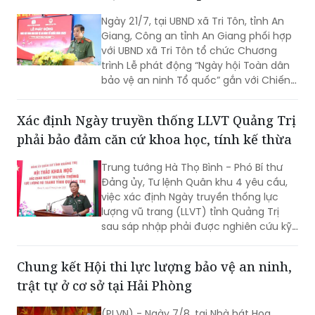
nhất là vào mùa mưa và thời điểm
Ngày 21/7, tại UBND xã Tri Tôn, tỉnh An
nước lớn.
Giang, Công an tỉnh An Giang phối hợp
với UBND xã Tri Tôn tổ chức Chương
trình Lễ phát động “Ngày hội Toàn dân
bảo vệ an ninh Tổ quốc” gắn với Chiến
dịch Thanh niên Công an tình nguyện
hè năm 2026.
Xác định Ngày truyền thống LLVT Quảng Trị
phải bảo đảm căn cứ khoa học, tính kế thừa
Trung tướng Hà Thọ Bình - Phó Bí thư
Đảng ủy, Tư lệnh Quân khu 4 yêu cầu,
việc xác định Ngày truyền thống lực
lượng vũ trang (LLVT) tỉnh Quảng Trị
sau sáp nhập phải được nghiên cứu kỹ
lưỡng, bảo đảm căn cứ khoa học, tính
kế thừa và tạo sự đồng thuận cao...
Chung kết Hội thi lực lượng bảo vệ an ninh,
trật tự ở cơ sở tại Hải Phòng
(PLVN) - Ngày 7/8, tại Nhà hát Hoa