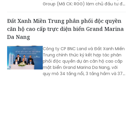
Group (Mã CK: RGG) làm chủ đầu tư đã
phát đi một tín hiệu thanh khoản đầy
ấn tượng.
Đất Xanh Miền Trung phân phối độc quyền
căn hộ cao cấp trực diện biển Grand Marina
Da Nang
Công ty CP BNC Land và Đất Xanh Miền
Trung chính thức ký kết hợp tác phân
phối độc quyền dự án căn hộ cao cấp
mặt biển Grand Marina Da Nang, với
quy mô 34 tầng nổi, 3 tầng hầm và 379
căn hộ.