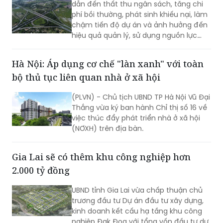
dẫn đến thất thu ngân sách, tăng chi
phí bồi thường, phát sinh khiếu nại, làm
chậm tiến độ dự án và ảnh hưởng đến
hiệu quả quản lý, sử dụng nguồn lực
đất đai. Để nâng cao chất lượng, tính
minh bạch và hiệu quả của hoạt động
Hà Nội: Áp dụng cơ chế "làn xanh" với toàn
thẩm định giá đất, cần triển khai đồng
bộ thủ tục liên quan nhà ở xã hội
bộ nhiều giải pháp.
(PLVN) - Chủ tịch UBND TP Hà Nội Vũ Đại
Thắng vừa ký ban hành Chỉ thị số 16 về
việc thúc đẩy phát triển nhà ở xã hội
(NƠXH) trên địa bàn.
Gia Lai sẽ có thêm khu công nghiệp hơn
2.000 tỷ đồng
UBND tỉnh Gia Lai vừa chấp thuận chủ
trương đầu tư Dự án đầu tư xây dựng,
kinh doanh kết cấu hạ tầng khu công
nghiệp Đak Đoa với tổng vốn đầu tư dự