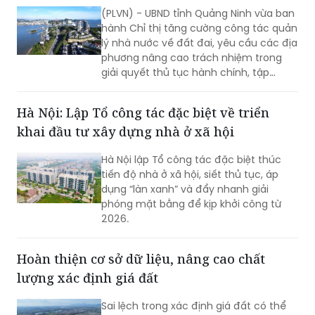
(PLVN) - UBND tỉnh Quảng Ninh vừa ban
hành Chỉ thị tăng cường công tác quản
lý nhà nước về đất đai, yêu cầu các địa
phương nâng cao trách nhiệm trong
giải quyết thủ tục hành chính, tập
trung xử lý hồ sơ tồn đọng, đẩy nhanh
tiến độ cấp Giấy chứng nhận quyền sử
Hà Nội: Lập Tổ công tác đặc biệt về triển
dụng đất, bảo đảm quyền và lợi ích
khai đầu tư xây dựng nhà ở xã hội
hợp pháp của người dân, doanh nghiệp.
Hà Nội lập Tổ công tác đặc biệt thúc
tiến độ nhà ở xã hội, siết thủ tục, áp
dụng “làn xanh” và đẩy nhanh giải
phóng mặt bằng để kịp khởi công từ
2026.
Hoàn thiện cơ sở dữ liệu, nâng cao chất
lượng xác định giá đất
Sai lệch trong xác định giá đất có thể