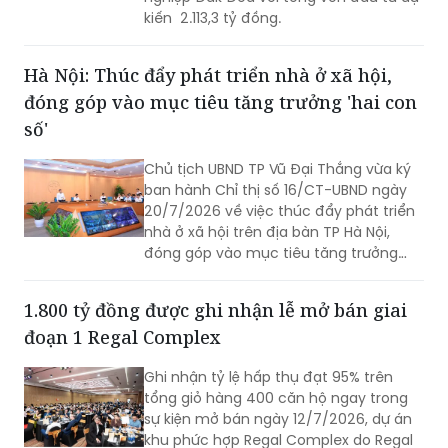
kiến 2.113,3 tỷ đồng.
Hà Nội: Thúc đẩy phát triển nhà ở xã hội,
đóng góp vào mục tiêu tăng trưởng 'hai con
số'
Chủ tịch UBND TP Vũ Đại Thắng vừa ký
ban hành Chỉ thị số 16/CT-UBND ngày
20/7/2026 về việc thúc đẩy phát triển
nhà ở xã hội trên địa bàn TP Hà Nội,
đóng góp vào mục tiêu tăng trưởng
kinh tế - xã hội “hai con số”.
1.800 tỷ đồng được ghi nhận lễ mở bán giai
đoạn 1 Regal Complex
Ghi nhận tỷ lệ hấp thụ đạt 95% trên
tổng giỏ hàng 400 căn hộ ngay trong
sự kiện mở bán ngày 12/7/2026, dự án
khu phức hợp Regal Complex do Regal