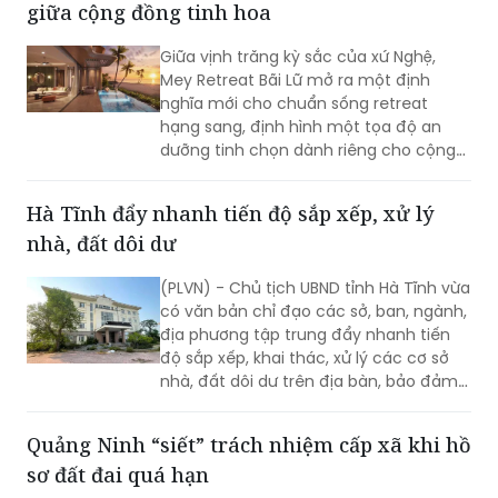
giữa cộng đồng tinh hoa
Giữa vịnh trăng kỳ sắc của xứ Nghệ,
Mey Retreat Bãi Lữ mở ra một định
nghĩa mới cho chuẩn sống retreat
hạng sang, định hình một tọa độ an
dưỡng tinh chọn dành riêng cho cộng
đồng người Nghệ tinh hoa.
Hà Tĩnh đẩy nhanh tiến độ sắp xếp, xử lý
nhà, đất dôi dư
(PLVN) - Chủ tịch UBND tỉnh Hà Tĩnh vừa
có văn bản chỉ đạo các sở, ban, ngành,
địa phương tập trung đẩy nhanh tiến
độ sắp xếp, khai thác, xử lý các cơ sở
nhà, đất dôi dư trên địa bàn, bảo đảm
hoàn thành đúng yêu cầu của Chính
phủ và kế hoạch của tỉnh.
Quảng Ninh “siết” trách nhiệm cấp xã khi hồ
sơ đất đai quá hạn