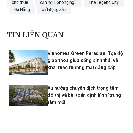
cho thuê
căn hộ 1 phòng ngủ
The Legend City
Đà Nẵng
bất động sản
TIN LIÊN QUAN
Vinhomes Green Paradise: Tọa độ
giao thoa giữa sống sinh thái và
khai thác thương mại đẳng cấp
Xu hướng chuyển dịch trọng tâm
đô thị và bài toán định hình 'trung
tâm mới'