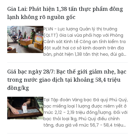
Gia Lai: Phát hiện 1,38 tấn thực phẩm đông
lạnh không rõ nguồn gốc
PLVN - Lực lượng Quản lý thị trường
(QLTT) Gia Lai vừa phối hợp với Phòng
Cảnh sát Kinh tế Công an tỉnh kiểm tra
đột xuất hai cơ sở kinh doanh trên địa
bàn, phát hiện 1,38 tấn thịt heo, đùi gà
và xương đùi gà đông lạnh không rõ
nguồn gốc, có dấu hiệu chuyển màu,
Giá bạc ngày 28/7: Bạc thế giới giảm nhẹ, bạc
bốc mùi hôi thối.
trong nước giao dịch tại khoảng 58,4 triệu
đồng/kg
Tại Tập đoàn Vàng bạc Đá quý Phú Quý,
bạc miếng loại 1 lượng được niêm yết ở
mức 2,12 - 2,19 triệu đồng/lượng. Đối với
bạc thỏi loại 1kg, Phú Quý điều chỉnh
tăng, đưa giá về mức 56,7 - 58,4 triệu
đồng/kg.