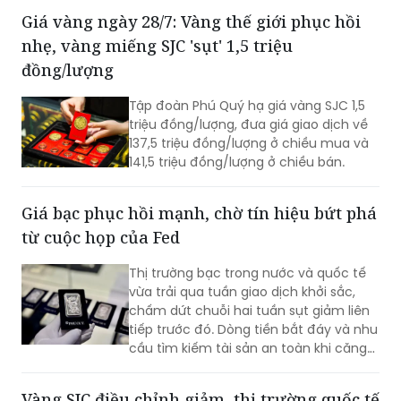
Giá vàng ngày 28/7: Vàng thế giới phục hồi
nhẹ, vàng miếng SJC 'sụt' 1,5 triệu
đồng/lượng
Tập đoàn Phú Quý hạ giá vàng SJC 1,5
triệu đồng/lượng, đưa giá giao dịch về
137,5 triệu đồng/lượng ở chiều mua và
141,5 triệu đồng/lượng ở chiều bán.
Giá bạc phục hồi mạnh, chờ tín hiệu bứt phá
từ cuộc họp của Fed
Thị trường bạc trong nước và quốc tế
vừa trải qua tuần giao dịch khởi sắc,
chấm dứt chuỗi hai tuần sụt giảm liên
tiếp trước đó. Dòng tiền bắt đáy và nhu
cầu tìm kiếm tài sản an toàn khi căng
thẳng địa chính trị leo thang là những
yếu tố hỗ trợ đà tăng. Sự chú ý của giới
Vàng SJC điều chỉnh giảm, thị trường quốc tế