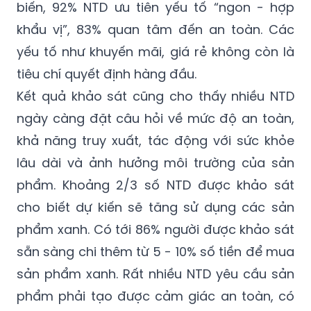
biến, 92% NTD ưu tiên yếu tố “ngon - hợp
khẩu vị”, 83% quan tâm đến an toàn. Các
yếu tố như khuyến mãi, giá rẻ không còn là
tiêu chí quyết định hàng đầu.
Kết quả khảo sát cũng cho thấy nhiều NTD
ngày càng đặt câu hỏi về mức độ an toàn,
khả năng truy xuất, tác động với sức khỏe
lâu dài và ảnh hưởng môi trường của sản
phẩm. Khoảng 2/3 số NTD được khảo sát
cho biết dự kiến sẽ tăng sử dụng các sản
phẩm xanh. Có tới 86% người được khảo sát
sẵn sàng chi thêm từ 5 - 10% số tiền để mua
sản phẩm xanh. Rất nhiều NTD yêu cầu sản
phẩm phải tạo được cảm giác an toàn, có