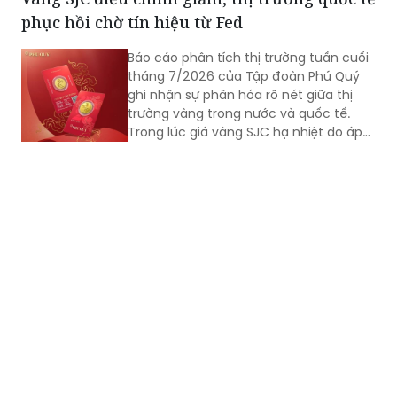
đầu tư hiện dồn vào quyết định lãi suất
phục hồi chờ tín hiệu từ Fed
của Cục Dự trữ Liên bang Mỹ (Fed) để
xác định xu hướng tiếp theo.
Báo cáo phân tích thị trường tuần cuối
tháng 7/2026 của Tập đoàn Phú Quý
ghi nhận sự phân hóa rõ nét giữa thị
trường vàng trong nước và quốc tế.
Trong lúc giá vàng SJC hạ nhiệt do áp
lực bán gia tăng, thị trường thế giới lại
đón nhận dòng tiền bắt đáy tích cực,
mở ra cơ hội giao dịch mới trước thềm
cuộc họp quyết định lãi suất của Cục
Dự trữ Liên bang Mỹ (Fed).