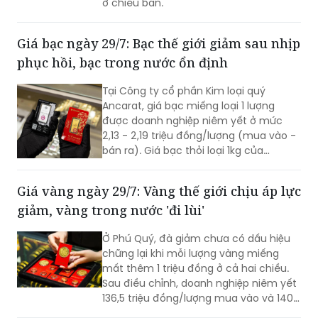
ở chiều bán.
Giá bạc ngày 29/7: Bạc thế giới giảm sau nhịp
phục hồi, bạc trong nước ổn định
Tại Công ty cổ phần Kim loại quý
Ancarat, giá bạc miếng loại 1 lượng
được doanh nghiệp niêm yết ở mức
2,13 - 2,19 triệu đồng/lượng (mua vào -
bán ra). Giá bạc thỏi loại 1kg của
Ancarat niêm yết giao dịch ở mức 57 -
58,7 triệu đồng/kg (mua vào - bán ra).
Giá vàng ngày 29/7: Vàng thế giới chịu áp lực
giảm, vàng trong nước 'đi lùi'
Ở Phú Quý, đà giảm chưa có dấu hiệu
chững lại khi mỗi lượng vàng miếng
mất thêm 1 triệu đồng ở cả hai chiều.
Sau điều chỉnh, doanh nghiệp niêm yết
136,5 triệu đồng/lượng mua vào và 140,5
triệu đồng/lượng bán ra.