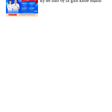
kỳ để bảo vệ lá gan khỏe mạnh
Xúc động bức thư của Tiểu đoàn
trưởng Đặc công gửi vợ trước
ngày hy sinh: “Em giữ gìn sức
khỏe để chăm sóc con…”
Những người mẹ mang nặng nỗi
đau sau ngày đất nước hòa bình