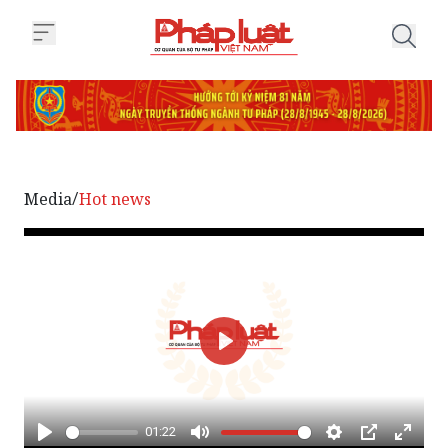
Trang chủ Xôn xao vụ trẻ hát rap 
Media
Hot news
/
Phát
01:22