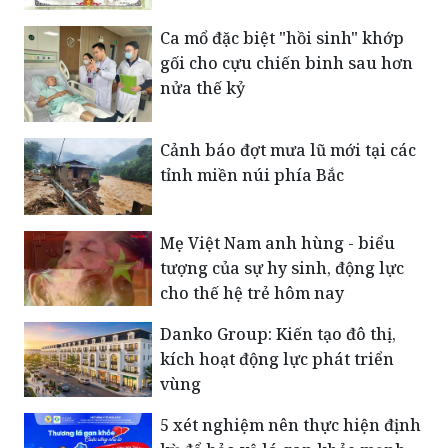
Ca mổ đặc biệt "hồi sinh" khớp
gối cho cựu chiến binh sau hơn
nửa thế kỷ
Cảnh báo đợt mưa lũ mới tại các
tỉnh miền núi phía Bắc
Mẹ Việt Nam anh hùng - biểu
tượng của sự hy sinh, động lực
cho thế hệ trẻ hôm nay
Danko Group: Kiến tạo đô thị,
kích hoạt động lực phát triển
vùng
5 xét nghiệm nên thực hiện định