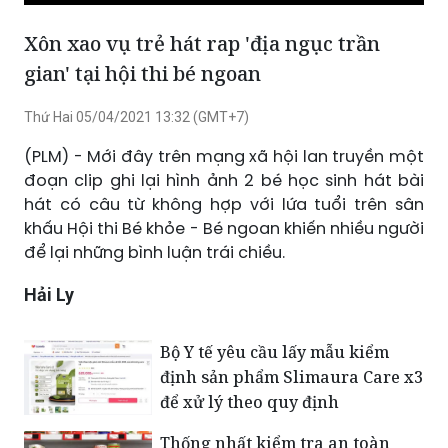
Phát
Tắt
Cài
Chế
Xem
tiếng
đặt
độ
toàn
Xôn xao vụ trẻ hát rap 'địa ngục trần
hình
màn
gian' tại hội thi bé ngoan
trong
hình
hình
Thứ Hai 05/04/2021 13:32 (GMT+7)
(PLM) - Mới đây trên mạng xã hội lan truyền một
đoạn clip ghi lại hình ảnh 2 bé học sinh hát bài
hát có câu từ không hợp với lứa tuổi trên sân
khấu Hội thi Bé khỏe - Bé ngoan khiến nhiều người
để lại những bình luận trái chiều.
Hải Ly
Bộ Y tế yêu cầu lấy mẫu kiểm
định sản phẩm Slimaura Care x3
để xử lý theo quy định
Thống nhất kiểm tra an toàn