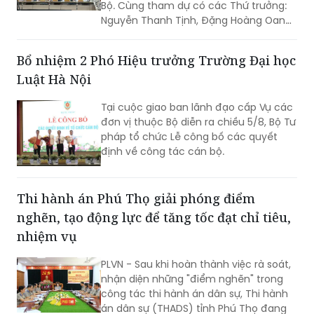
Bộ. Cùng tham dự có các Thứ trưởng:
Nguyễn Thanh Tịnh, Đặng Hoàng Oanh,
Mai Lương Khôi, Nguyễn Thanh Tú.
Bổ nhiệm 2 Phó Hiệu trưởng Trường Đại học
Luật Hà Nội
Tại cuộc giao ban lãnh đạo cấp Vụ các
đơn vị thuộc Bộ diễn ra chiều 5/8, Bộ Tư
pháp tổ chức Lễ công bố các quyết
định về công tác cán bộ.
Thi hành án Phú Thọ giải phóng điểm
nghẽn, tạo động lực để tăng tốc đạt chỉ tiêu,
nhiệm vụ
PLVN - Sau khi hoàn thành việc rà soát,
nhận diện những "điểm nghẽn" trong
công tác thi hành án dân sự, Thi hành
án dân sự (THADS) tỉnh Phú Thọ đang