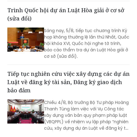
Trình Quốc hội dự án Luật Hòa giải ở cơ sở
(sửa đổi)
Sáng nay, 5/8, tiếp tục chương trình Kỳ
họp không thường lệ lần thứ Nhất, Quốc
hội khóa XVI, Quốc hội nghe tờ trình,
báo cáo thẩm tra dự án Luật Hòa giải ở
cơ sở (sửa đổi).
Tiếp tục nghiên cứu việc xây dựng các dự án
Luật về đăng ký tài sản, Đăng ký giao dịch
bảo đảm
Chiều 4/8, Bộ trưởng Bộ Tư pháp Hoàng
Thanh Tùng làm việc với Vụ Công tác
xây dựng văn bản quy phạm pháp luật
(VBQPPL) về nhiệm vụ lập pháp “nghiên
cứu, xây dựng dự án Luật về đăng ký tài
sản” và “rà soát, sửa đổi Luật Đăng ký