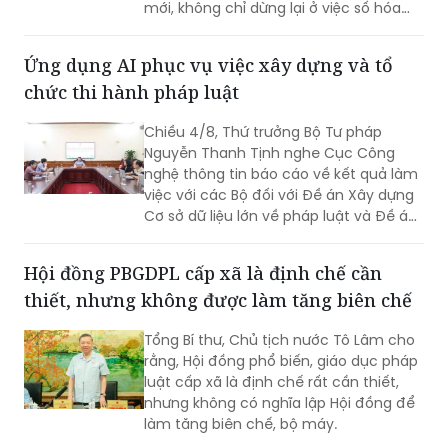
mới, không chỉ dừng lại ở việc số hóa
các quy trình, biểu mẫu hay thay thế
một số thao tác thủ công bằng công
Ứng dụng AI phục vụ việc xây dựng và tổ
nghệ, mà phải hướng tới xây dựng một
chức thi hành pháp luật
nền tảng thực sự thông minh, chủ
động, dựa trên dữ liệu và tạo ra giá trị
Chiều 4/8, Thứ trưởng Bộ Tư pháp
gia tăng cho công tác quản lý nhà
Nguyễn Thanh Tịnh nghe Cục Công
nước.
nghệ thông tin báo cáo về kết quả làm
việc với các Bộ đối với Đề án Xây dựng
Cơ sở dữ liệu lớn về pháp luật và Đề án
Ứng dụng trí tuệ nhân tạo trong xây
dựng và tổ chức thi hành pháp luật
Hội đồng PBGDPL cấp xã là định chế cần
trình Thủ tướng Chính phủ.
thiết, nhưng không được làm tăng biên chế
Tổng Bí thư, Chủ tịch nước Tô Lâm cho
rằng, Hội đồng phổ biến, giáo dục pháp
luật cấp xã là định chế rất cần thiết,
nhưng không có nghĩa lập Hội đồng để
làm tăng biên chế, bộ máy.