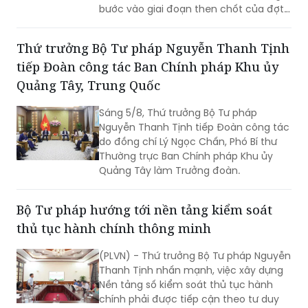
bước vào giai đoạn then chốt của đợt
cao điểm với trọng tâm giải phóng
điểm nghẽn, khơi thông tiến độ và tạo
Thứ trưởng Bộ Tư pháp Nguyễn Thanh Tịnh
động lực để tăng tốc hoàn thành các
tiếp Đoàn công tác Ban Chính pháp Khu ủy
chỉ tiêu, nhiệm vụ năm 2026.
Quảng Tây, Trung Quốc
Sáng 5/8, Thứ trưởng Bộ Tư pháp
Nguyễn Thanh Tịnh tiếp Đoàn công tác
do đồng chí Lý Ngọc Chấn, Phó Bí thư
Thường trực Ban Chính pháp Khu ủy
Quảng Tây làm Trưởng đoàn.
Bộ Tư pháp hướng tới nền tảng kiểm soát
thủ tục hành chính thông minh
(PLVN) - Thứ trưởng Bộ Tư pháp Nguyễn
Thanh Tịnh nhấn mạnh, việc xây dựng
Nền tảng số kiểm soát thủ tục hành
chính phải được tiếp cận theo tư duy