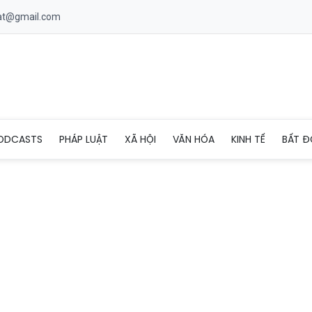
uat@gmail.com
ên cao tốc Diễn Châu - Bãi Vọt
ODCASTS
PHÁP LUẬT
XÃ HỘI
VĂN HÓA
KINH TẾ
BẤT Đ