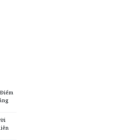
- Điểm
sáng
ười
hiên