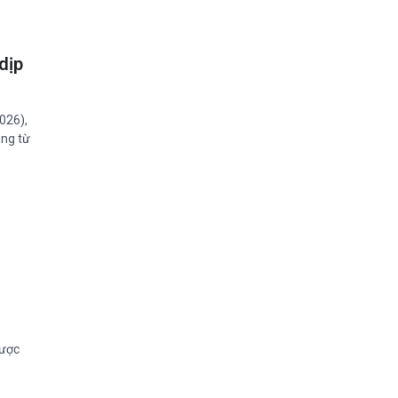
dịp
026),
ảng từ
được