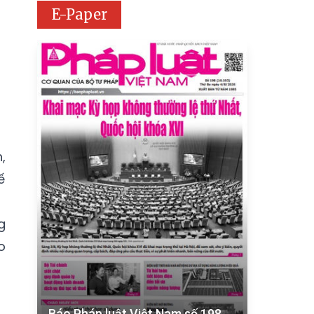
E-Paper
,
ế
g
o
Báo Pháp luật Việt Nam số 198