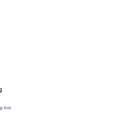
g
ịp thời