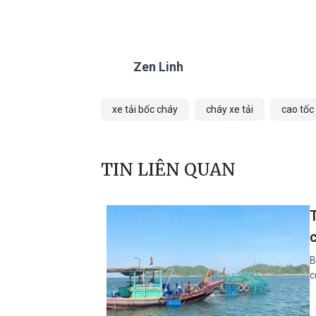
Zen Linh
xe tải bốc cháy
cháy xe tải
cao tốc
TIN LIÊN QUAN
B
c