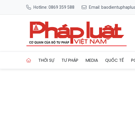
Hotline: 0869 359 588
Email: baodientuphapl
Trang chủ Xe tải bốc cháy tr
THỜI SỰ
TƯ PHÁP
MEDIA
QUỐC TẾ
P