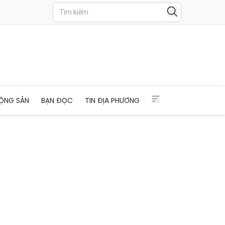
ỘNG SẢN
BẠN ĐỌC
TIN ĐỊA PHƯƠNG