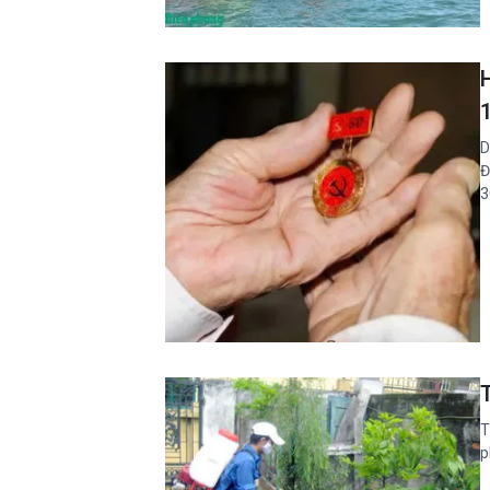
D
Đ
3
T
T
p