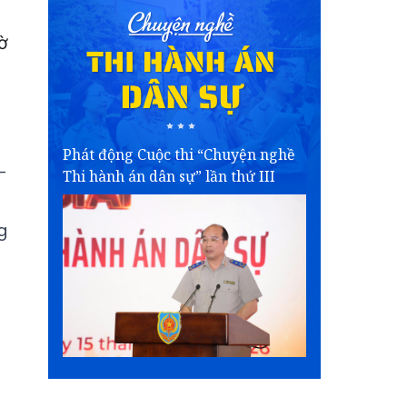
ờ
Phát động Cuộc thi “Chuyện nghề
-
Thi hành án dân sự” lần thứ III
g