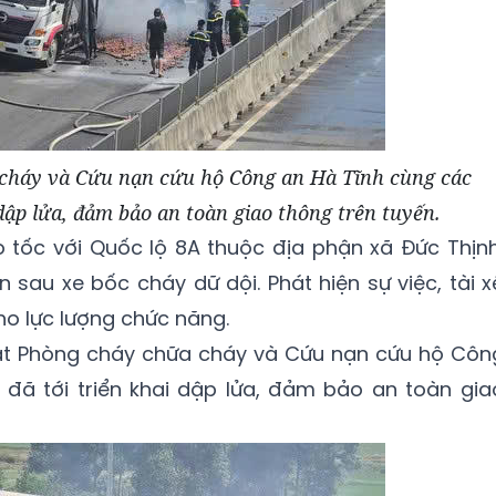
cháy và Cứu nạn cứu hộ Công an Hà Tĩnh cùng các
 dập lửa, đảm bảo an toàn giao thông trên tuyến.
o tốc với Quốc lộ 8A thuộc địa phận xã Đức Thịnh
n sau xe bốc cháy dữ dội. Phát hiện sự việc, tài x
ho lực lượng chức năng.
sát Phòng cháy chữa cháy và Cứu nạn cứu hộ Côn
 đã tới triển khai dập lửa, đảm bảo an toàn gia