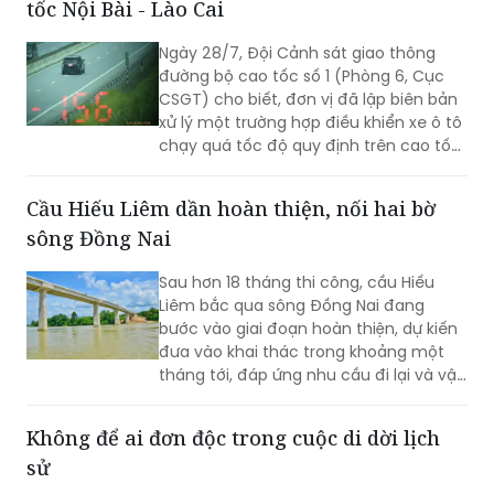
đường bộ cao tốc số 1 (Phòng 6, Cục
CSGT) cho biết, đơn vị đã lập biên bản
xử lý một trường hợp điều khiển xe ô tô
chạy quá tốc độ quy định trên cao tốc
Nội Bài - Lào Cai.
Cầu Hiếu Liêm dần hoàn thiện, nối hai bờ
sông Đồng Nai
Sau hơn 18 tháng thi công, cầu Hiếu
Liêm bắc qua sông Đồng Nai đang
bước vào giai đoạn hoàn thiện, dự kiến
đưa vào khai thác trong khoảng một
tháng tới, đáp ứng nhu cầu đi lại và vận
chuyển thiết bị phục vụ Nhà máy Thủy
điện Trị An.
Không để ai đơn độc trong cuộc di dời lịch
sử
(PLVN) - Tại xã Lương Tài, tỉnh Bắc Ninh,
hàng nghìn hộ dân đang chuyển đến