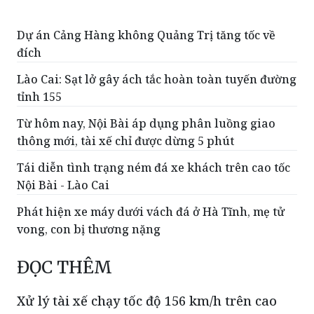
đích
Lào Cai: Sạt lở gây ách tắc hoàn toàn tuyến đường
tỉnh 155
Từ hôm nay, Nội Bài áp dụng phân luồng giao
thông mới, tài xế chỉ được dừng 5 phút
Tái diễn tình trạng ném đá xe khách trên cao tốc
Nội Bài - Lào Cai
Phát hiện xe máy dưới vách đá ở Hà Tĩnh, mẹ tử
vong, con bị thương nặng
ĐỌC THÊM
Xử lý tài xế chạy tốc độ 156 km/h trên cao
tốc Nội Bài - Lào Cai
Ngày 28/7, Đội Cảnh sát giao thông