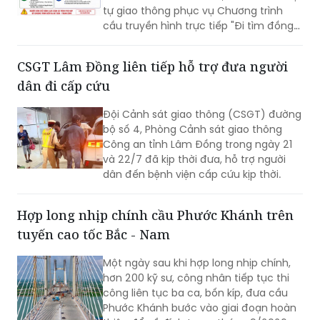
đội – Sao sáng dẫn đường", diễn ra lúc
20h ngày 26/7 tại Đài tưởng niệm các
CSGT Lâm Đồng liên tiếp hỗ trợ đưa người
Anh hùng liệt sĩ, phường Ba Đình.
dân đi cấp cứu
Đội Cảnh sát giao thông (CSGT) đường
bộ số 4, Phòng Cảnh sát giao thông
Công an tỉnh Lâm Đồng trong ngày 21
và 22/7 đã kịp thời đưa, hỗ trợ người
dân đến bệnh viện cấp cứu kịp thời.
Hợp long nhịp chính cầu Phước Khánh trên
tuyến cao tốc Bắc - Nam
Một ngày sau khi hợp long nhịp chính,
hơn 200 kỹ sư, công nhân tiếp tục thi
công liên tục ba ca, bốn kíp, đưa cầu
Phước Khánh bước vào giai đoạn hoàn
thiện để về đích trong tháng 9/2026.