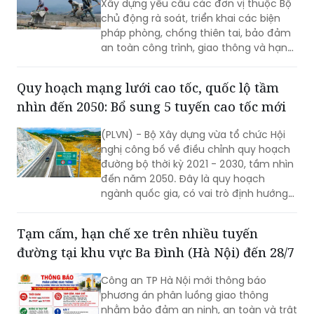
an toàn công trình, giao thông và hạn
chế thấp nhất thiệt hại do mưa bão
gây ra.
Quy hoạch mạng lưới cao tốc, quốc lộ tầm
nhìn đến 2050: Bổ sung 5 tuyến cao tốc mới
(PLVN) - Bộ Xây dựng vừa tổ chức Hội
nghị công bố về điều chỉnh quy hoạch
đường bộ thời kỳ 2021 - 2030, tầm nhìn
đến năm 2050. Đây là quy hoạch
ngành quốc gia, có vai trò định hướng
phát triển hệ thống đường bộ trên
phạm vi cả nước; là cơ sở để quản lý,
Tạm cấm, hạn chế xe trên nhiều tuyến
huy động nguồn lực đầu tư, tăng
đường tại khu vực Ba Đình (Hà Nội) đến 28/7
cường liên kết vùng và kết nối các
trung tâm kinh tế, đô thị, cửa khẩu,
Công an TP Hà Nội mới thông báo
cảng biển, cảng hàng không cùng các
phương án phân luồng giao thông
đầu mối giao thông quan trọng.
nhằm bảo đảm an ninh, an toàn và trật
tự giao thông phục vụ Chương trình
cầu truyền hình trực tiếp "Đi tìm đồng