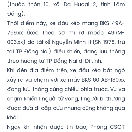
Thời điểm này, xe đầu kéo mang BKS 49A-
769.xx (kéo theo sơ mi rơ moóc 49RM-
003.xx) do tài xế Nguyễn Minh H (SN 1978, trú
tại TP Đồng Nai) điều khiển, đang lưu thông
theo hướng từ TP Đồng Nai đi Di Linh.
Khi đến địa điểm trên, xe đầu kéo bất ngờ
xảy ra va chạm với xe máy BKS 60 AB-130.xx
đang lưu thông cùng chiều phía trước. Vụ va
chạm khiến 1 người tử vong, 1 người bị thương
được đưa đi cấp cứu nhưng cũng không qua
khỏi.
Ngay khi nhận được tin báo, Phòng CSGT
Công an tỉnh Lâm Đồng và Cơ quan Cảnh
sát điều tra, Công an xã Đạ Huoai 2 đã