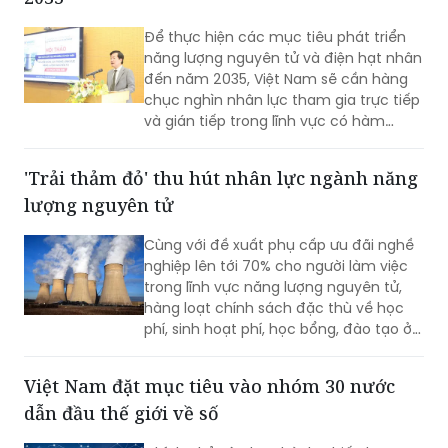
Để thực hiện các mục tiêu phát triển
năng lượng nguyên tử và điện hạt nhân
đến năm 2035, Việt Nam sẽ cần hàng
chục nghìn nhân lực tham gia trực tiếp
và gián tiếp trong lĩnh vực có hàm
lượng khoa học, công nghệ cao.
'Trải thảm đỏ' thu hút nhân lực ngành năng
lượng nguyên tử
Cùng với đề xuất phụ cấp ưu đãi nghề
nghiệp lên tới 70% cho người làm việc
trong lĩnh vực năng lượng nguyên tử,
hàng loạt chính sách đặc thù về học
phí, sinh hoạt phí, học bổng, đào tạo ở
nước ngoài và hỗ trợ nghiên cứu đang
được triển khai.
Việt Nam đặt mục tiêu vào nhóm 30 nước
dẫn đầu thế giới về số