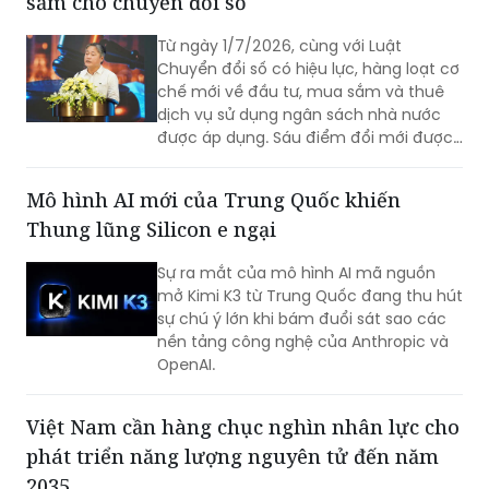
sắm cho chuyển đổi số
Từ ngày 1/7/2026, cùng với Luật
Chuyển đổi số có hiệu lực, hàng loạt cơ
chế mới về đầu tư, mua sắm và thuê
dịch vụ sử dụng ngân sách nhà nước
được áp dụng. Sáu điểm đổi mới được
kỳ vọng sẽ tháo gỡ các nút thắt về cơ
chế, đẩy nhanh triển khai các nền tảng
Mô hình AI mới của Trung Quốc khiến
số và cơ sở dữ liệu quốc gia.
Thung lũng Silicon e ngại
Sự ra mắt của mô hình AI mã nguồn
mở Kimi K3 từ Trung Quốc đang thu hút
sự chú ý lớn khi bám đuổi sát sao các
nền tảng công nghệ của Anthropic và
OpenAI.
Việt Nam cần hàng chục nghìn nhân lực cho
phát triển năng lượng nguyên tử đến năm
2035