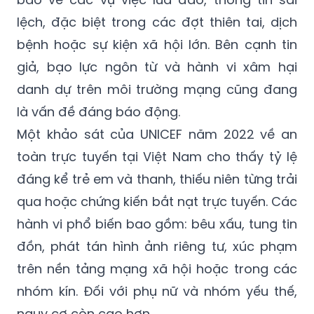
lệch, đặc biệt trong các đợt thiên tai, dịch
bệnh hoặc sự kiện xã hội lớn. Bên cạnh tin
giả, bạo lực ngôn từ và hành vi xâm hại
danh dự trên môi trường mạng cũng đang
là vấn đề đáng báo động.
Một khảo sát của UNICEF năm 2022 về an
toàn trực tuyến tại Việt Nam cho thấy tỷ lệ
đáng kể trẻ em và thanh, thiếu niên từng trải
qua hoặc chứng kiến bắt nạt trực tuyến. Các
hành vi phổ biến bao gồm: bêu xấu, tung tin
đồn, phát tán hình ảnh riêng tư, xúc phạm
trên nền tảng mạng xã hội hoặc trong các
nhóm kín. Đối với phụ nữ và nhóm yếu thế,
nguy cơ còn cao hơn.