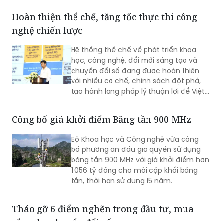
thống Emmanuel Macron coi đây là cải
Hoàn thiện thể chế, tăng tốc thực thi công
cách trọng tâm trong nhiệm kỳ cuối và
nghệ chiến lược
cam kết sẽ thực thi quy định này ngay
từ tháng 9 tới.
Hệ thống thể chế về phát triển khoa
học, công nghệ, đổi mới sáng tạo và
chuyển đổi số đang được hoàn thiện
với nhiều cơ chế, chính sách đột phá,
tạo hành lang pháp lý thuận lợi để Việt
Nam từng bước làm chủ công nghệ lõi,
công nghệ chiến lược.
Công bố giá khởi điểm Băng tần 900 MHz
Bộ Khoa học và Công nghệ vừa công
bố phương án đấu giá quyền sử dụng
băng tần 900 MHz với giá khởi điểm hơn
1.056 tỷ đồng cho mỗi cặp khối băng
tần, thời hạn sử dụng 15 năm.
Tháo gỡ 6 điểm nghẽn trong đầu tư, mua