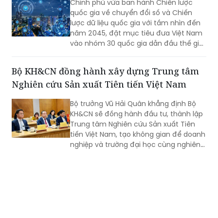
Chính phủ vừa ban hành Chiến lược
quốc gia về chuyển đổi số và Chiến
lược dữ liệu quốc gia với tầm nhìn đến
năm 2045, đặt mục tiêu đưa Việt Nam
vào nhóm 30 quốc gia dẫn đầu thế giới
về chính phủ số, quản trị dữ liệu và phát
triển trí tuệ nhân tạo (AI).
Bộ KH&CN đồng hành xây dựng Trung tâm
Nghiên cứu Sản xuất Tiên tiến Việt Nam
Bộ trưởng Vũ Hải Quân khẳng định Bộ
KH&CN sẽ đồng hành đầu tư, thành lập
Trung tâm Nghiên cứu Sản xuất Tiên
tiến Việt Nam, tạo không gian để doanh
nghiệp và trường đại học cùng nghiên
cứu, thử nghiệm, phát triển sản phẩm
công nghệ mới.