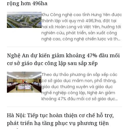
hợp UBND xã Lộc An tổ chức thực tập
phương án cứu nạn, cứu hộ đối với tình
Hưng Yên thành lập Khu Công nghệ cao
huống tai nạn giao thông đường bộ có
rộng hơn 496ha
huy động nhiều lực lượng, phương tiện
tham gia.
Khu Công nghệ cao tỉnh Hưng Yên được
thành lập với quy mô 496,1ha, đặt tại
hai xã: Hoàn Long và Việt Yên, hướng tới
nghiên cứu, phát triển, sản xuất công
nghệ cao, công nghệ chiến lược và thu
hút các nguồn lực đầu tư vào lĩnh vực
khoa học, công nghệ.
Nghệ An dự kiến giảm khoảng 47% đầu mối
cơ sở giáo dục công lập sau sắp xếp
Theo dự thảo phương án sắp xếp các
cơ sở giáo dục mầm non, phổ thông,
giáo dục thường xuyên và giáo dục
nghề nghiệp công lập, Nghệ An giảm
khoảng 47% đầu mối cơ sở giáo dục
công lập, thuộc nhóm địa phương có tỷ