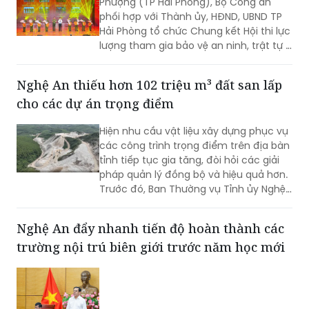
trật tự ở cơ sở tại Hải Phòng
(PLVN) - Ngày 7/8, tại Nhà hát Hoa
Phượng (TP Hải Phòng), Bộ Công an
phối hợp với Thành ủy, HĐND, UBND TP
Hải Phòng tổ chức Chung kết Hội thi lực
lượng tham gia bảo vệ an ninh, trật tự ở
cơ sở giỏi toàn quốc lần thứ nhất, năm
2026 với chủ đề "Vững nghiệp vụ - Trọn
Nghệ An thiếu hơn 102 triệu m³ đất san lấp
niềm tin. Vì an ninh Tổ quốc và bình yên
cho các dự án trọng điểm
cuộc sống".
Hiện nhu cầu vật liệu xây dựng phục vụ
các công trình trọng điểm trên địa bàn
tỉnh tiếp tục gia tăng, đòi hỏi các giải
pháp quản lý đồng bộ và hiệu quả hơn.
Trước đó, Ban Thường vụ Tỉnh ủy Nghệ
An đã ban hành Kết luận về tăng cường
công tác quản lý hoạt động khoáng
Nghệ An đẩy nhanh tiến độ hoàn thành các
sản trên địa bàn tỉnh.
trường nội trú biên giới trước năm học mới