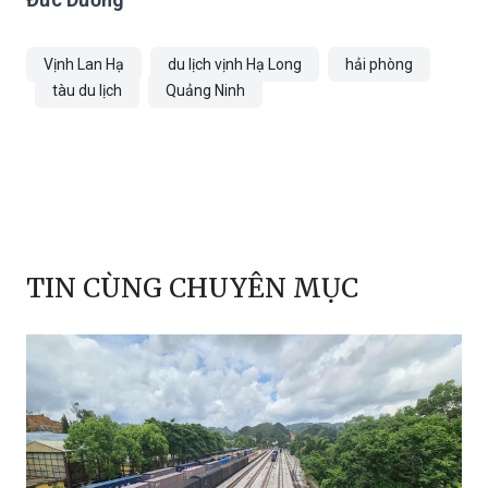
Bắc và cả nước trong tương lai.
Đức Dương
Vịnh Lan Hạ
du lịch vịnh Hạ Long
hải phòng
tàu du lịch
Quảng Ninh
TIN CÙNG CHUYÊN MỤC