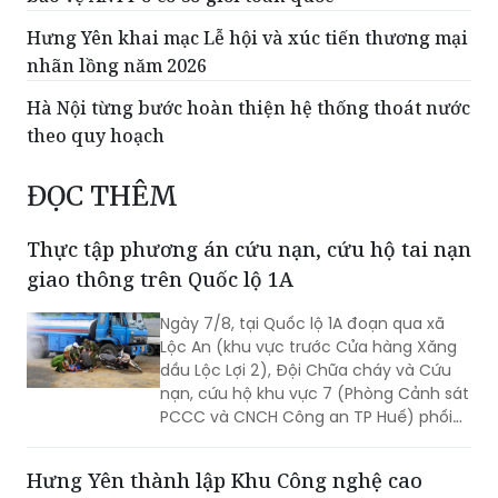
xác định thông tin tại Hưng Yên
3 đội giành giải A tại Hội thi lực lượng tham gia
bảo vệ ANTT ở cơ sở giỏi toàn quốc
Hưng Yên khai mạc Lễ hội và xúc tiến thương mại
nhãn lồng năm 2026
Hà Nội từng bước hoàn thiện hệ thống thoát nước
theo quy hoạch
ĐỌC THÊM
Thực tập phương án cứu nạn, cứu hộ tai nạn
giao thông trên Quốc lộ 1A
Ngày 7/8, tại Quốc lộ 1A đoạn qua xã
Lộc An (khu vực trước Cửa hàng Xăng
dầu Lộc Lợi 2), Đội Chữa cháy và Cứu
nạn, cứu hộ khu vực 7 (Phòng Cảnh sát
PCCC và CNCH Công an TP Huế) phối