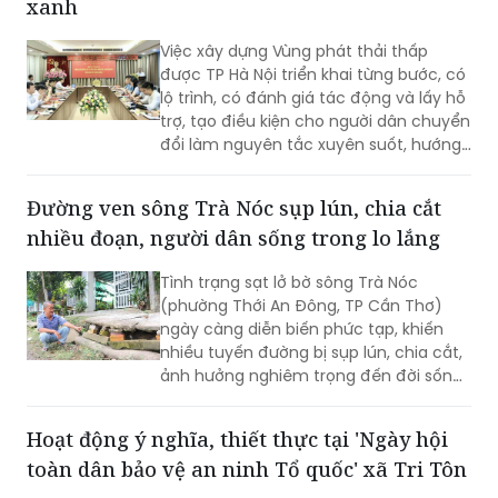
lệ sắp xếp cao trong cả nước.
Hà Nội: Tiếp tục hoàn thiện cơ chế hỗ trợ,
phát triển hạ tầng phục vụ phương tiện
xanh
Việc xây dựng Vùng phát thải thấp
được TP Hà Nội triển khai từng bước, có
lộ trình, có đánh giá tác động và lấy hỗ
trợ, tạo điều kiện cho người dân chuyển
đổi làm nguyên tắc xuyên suốt, hướng
tới mục tiêu cải thiện chất lượng môi
trường không khí, phát triển giao thông
Đường ven sông Trà Nóc sụp lún, chia cắt
công cộng hiện đại và xây dựng Thủ đô
nhiều đoạn, người dân sống trong lo lắng
xanh, văn minh, bền vững.
Tình trạng sạt lở bờ sông Trà Nóc
(phường Thới An Đông, TP Cần Thơ)
ngày càng diễn biến phức tạp, khiến
nhiều tuyến đường bị sụp lún, chia cắt,
ảnh hưởng nghiêm trọng đến đời sống
của hàng trăm hộ dân. Không ít gia