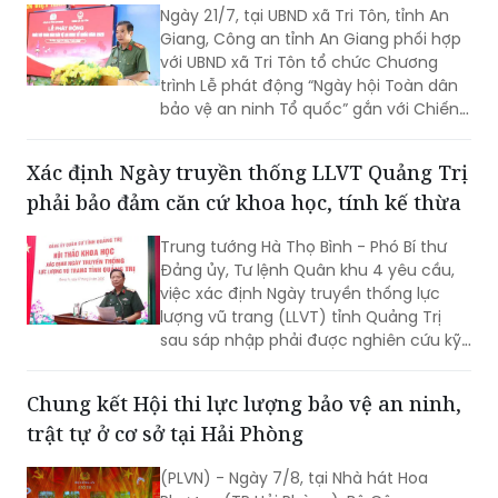
đình phải tự bỏ tiền gia cố bờ sông,
Hoạt động ý nghĩa, thiết thực tại 'Ngày hội
nâng đường để duy trì lối đi. Tuy nhiên,
toàn dân bảo vệ an ninh Tổ quốc' xã Tri Tôn
người dân vẫn thường trực nỗi lo sạt lở,
nhất là vào mùa mưa và thời điểm
Ngày 21/7, tại UBND xã Tri Tôn, tỉnh An
nước lớn.
Giang, Công an tỉnh An Giang phối hợp
với UBND xã Tri Tôn tổ chức Chương
trình Lễ phát động “Ngày hội Toàn dân
bảo vệ an ninh Tổ quốc” gắn với Chiến
dịch Thanh niên Công an tình nguyện
hè năm 2026.
Xác định Ngày truyền thống LLVT Quảng Trị
phải bảo đảm căn cứ khoa học, tính kế thừa
Trung tướng Hà Thọ Bình - Phó Bí thư
Đảng ủy, Tư lệnh Quân khu 4 yêu cầu,
việc xác định Ngày truyền thống lực
lượng vũ trang (LLVT) tỉnh Quảng Trị
sau sáp nhập phải được nghiên cứu kỹ
lưỡng, bảo đảm căn cứ khoa học, tính
kế thừa và tạo sự đồng thuận cao...
Chung kết Hội thi lực lượng bảo vệ an ninh,