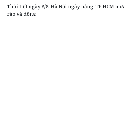
Thời tiết ngày 8/8: Hà Nội ngày nắng, TP HCM mưa
rào và dông
Tăng cường năng lực của người đi xuất khẩu lao
động
Để nước thải công nghiệp thành nguồn lực của
kinh tế tuần hoàn: Cần tháo gỡ 'điểm nghẽn' ở
hành lang pháp lý
Đề xuất siết hoạt động Ban đại diện cha mẹ học
sinh, chấm dứt tình trạng lạm thu
ĐỌC THÊM
Phó Thủ tướng Chính phủ Phạm Thị Thanh
Trà dự lễ khởi công xây dựng Trường THPT
Nam Đàn 1