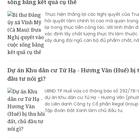
sống bằng kết quả cụ thể
Thực hiện thắng lợi các Nghị quyết của Tr
hỏi quyết tâm chính trị cao mà quan trọng
lại trong thực tiễn công tác. Với tinh thần 
xác định lấy chất lượng thực thi làm thước
xây dựng đội ngũ cán bộ đủ phẩm chất, năn
đưa các chủ trương của Đảng đi vào cuộc 
chuyển biến rõ nét trong phát triển kinh tế
đời sống Nhân dân.
Dự án Khu dân cư Tứ Hạ - Hương Văn (Huế) bị t
đầu tư nói gì?
UBND TP Huế vừa có thông báo số 292/TB-
dự án Khu dân cư Tứ Hạ - Hương Văn (phườ
do Liên danh Công ty Cổ phần Regal Group
Tập đoàn Đất Xanh làm chủ đầu tư.