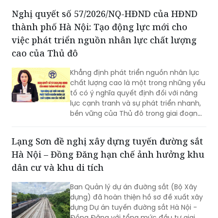
Nghị quyết số 57/2026/NQ-HĐND của HĐND
thành phố Hà Nội: Tạo động lực mới cho
việc phát triển nguồn nhân lực chất lượng
cao của Thủ đô
Khẳng định phát triển nguồn nhân lực
chất lượng cao là một trong những yếu
tố có ý nghĩa quyết định đối với năng
lực cạnh tranh và sự phát triển nhanh,
bền vững của Thủ đô trong giai đoạn
mới, Phó Giám đốc Sở Nội vụ thành phố
Hà Nội Ngô Minh Hoàng cho rằng, điểm
Lạng Sơn đề nghị xây dựng tuyến đường sắt
quan trọng của Nghị quyết số
Hà Nội – Đồng Đăng hạn chế ảnh hưởng khu
57/2026/NQ-HĐND là tạo lập cơ chế
đầu tư có trọng tâm cho nguồn nhân
dân cư và khu di tích
lực, gắn đào tạo, bồi dưỡng với nhu cầu
sử dụng và yêu cầu giải quyết những
Ban Quản lý dự án đường sắt (Bộ Xây
vấn đề thực tiễn của Thành phố.
dựng) đã hoàn thiện hồ sơ đề xuất xây
dựng Dự án tuyến đường sắt Hà Nội -
Đồng Đăng với tổng mức đầu tư giai