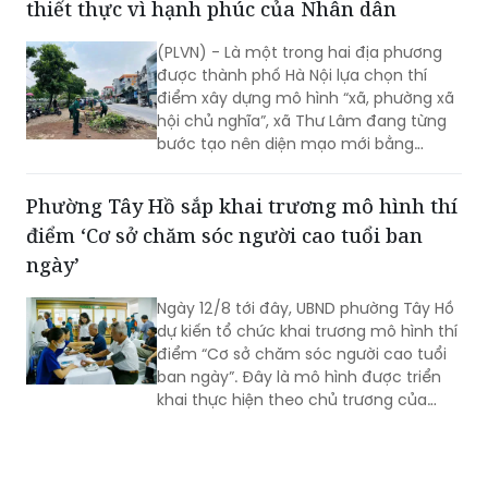
thiết thực vì hạnh phúc của Nhân dân
(PLVN) - Là một trong hai địa phương
được thành phố Hà Nội lựa chọn thí
điểm xây dựng mô hình “xã, phường xã
hội chủ nghĩa”, xã Thư Lâm đang từng
bước tạo nên diện mạo mới bằng
những việc làm cụ thể, thiết thực. Từ
những tuyến đường được chỉnh trang,
Phường Tây Hồ sắp khai trương mô hình thí
hàng cây, bồn hoa được chăm sóc đến
điểm ‘Cơ sở chăm sóc người cao tuổi ban
các ao hồ được cải tạo, làm sạch…, tất
cả đều thể hiện sự vào cuộc của cả hệ
ngày’
thống chính trị cùng sự đồng thuận
của Nhân dân với mục tiêu lấy người
Ngày 12/8 tới đây, UBND phường Tây Hồ
dân làm trung tâm, lấy chất lượng
dự kiến tổ chức khai trương mô hình thí
cuộc sống làm thước đo cho sự phát
điểm “Cơ sở chăm sóc người cao tuổi
triển.
ban ngày”. Đây là mô hình được triển
khai thực hiện theo chủ trương của
Thành phố Hà Nội về thí điểm mô hình
chăm sóc người cao tuổi ban ngày tại
xã, phường.