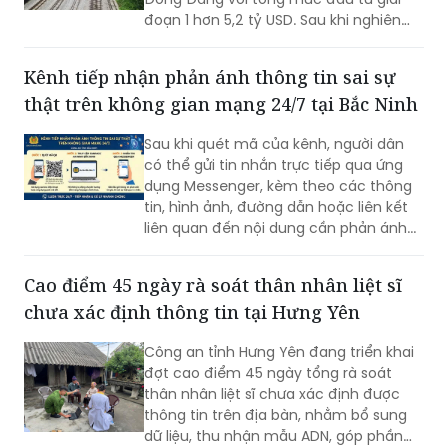
đoạn 1 hơn 5,2 tỷ USD. Sau khi nghiên
cứu hồ sơ dự án, UBND tỉnh Lạng Sơn đã
có góp ý một số nội dung, trong đó đề
Kênh tiếp nhận phản ánh thông tin sai sự
nghị nghiên cứu hướng tuyến đảm bảo
thật trên không gian mạng 24/7 tại Bắc Ninh
hạn chế tối đa ảnh hưởng hưởng đến
trường học, khu dân cư và khu di tích
Sau khi quét mã của kênh, người dân
lịch sử.
có thể gửi tin nhắn trực tiếp qua ứng
dụng Messenger, kèm theo các thông
tin, hình ảnh, đường dẫn hoặc liên kết
liên quan đến nội dung cần phản ánh...
Cao điểm 45 ngày rà soát thân nhân liệt sĩ
chưa xác định thông tin tại Hưng Yên
Công an tỉnh Hưng Yên đang triển khai
đợt cao điểm 45 ngày tổng rà soát
thân nhân liệt sĩ chưa xác định được
thông tin trên địa bàn, nhằm bổ sung
dữ liệu, thu nhận mẫu ADN, góp phần