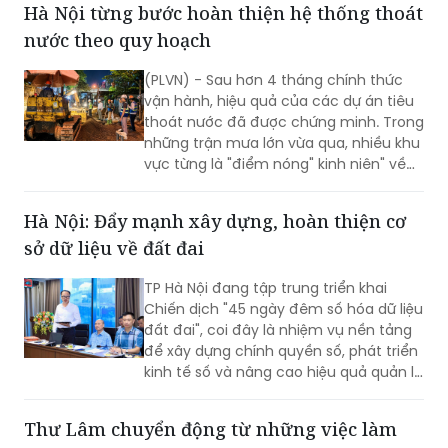
Hà Nội từng bước hoàn thiện hệ thống thoát
nước theo quy hoạch
(PLVN) - Sau hơn 4 tháng chính thức
vận hành, hiệu quả của các dự án tiêu
thoát nước đã được chứng minh. Trong
những trận mưa lớn vừa qua, nhiều khu
vực từng là "điểm nóng" kinh niên" về
úng ngập đã ghi nhận sự cải thiện đáng
kể.
Hà Nội: Đẩy mạnh xây dựng, hoàn thiện cơ
sở dữ liệu về đất đai
TP Hà Nội đang tập trung triển khai
Chiến dịch "45 ngày đêm số hóa dữ liệu
đất đai", coi đây là nhiệm vụ nền tảng
để xây dựng chính quyền số, phát triển
kinh tế số và nâng cao hiệu quả quản lý
nhà nước về đất đai và đã đạt được
những kết quả rất đáng chú ý.
Thư Lâm chuyển động từ những việc làm