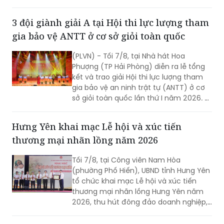
xác định danh tính hài cốt liệt sĩ còn
thiếu thông tin.
3 đội giành giải A tại Hội thi lực lượng tham
gia bảo vệ ANTT ở cơ sở giỏi toàn quốc
(PLVN) - Tối 7/8, tại Nhà hát Hoa
Phượng (TP Hải Phòng) diễn ra lễ tổng
kết và trao giải Hội thi lực lượng tham
gia bảo vệ an ninh trật tự (ANTT) ở cơ
sở giỏi toàn quốc lần thứ I năm 2026. 3
đội đến từ Hà Nội, TP Hồ Chí Minh và Hải
Phòng giảnh giải cao nhất.
Hưng Yên khai mạc Lễ hội và xúc tiến
thương mại nhãn lồng năm 2026
Tối 7/8, tại Công viên Nam Hòa
(phường Phố Hiến), UBND tỉnh Hưng Yên
tổ chức khai mạc Lễ hội và xúc tiến
thương mại nhãn lồng Hưng Yên năm
2026, thu hút đông đảo doanh nghiệp,
hợp tác xã, nhà vườn và du khách
tham dự.