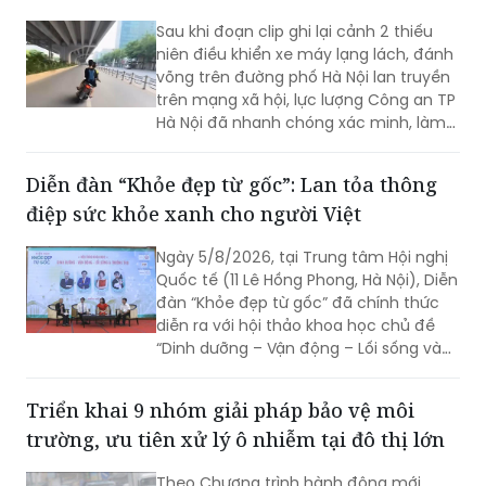
Sau khi đoạn clip ghi lại cảnh 2 thiếu
niên điều khiển xe máy lạng lách, đánh
võng trên đường phố Hà Nội lan truyền
trên mạng xã hội, lực lượng Công an TP
Hà Nội đã nhanh chóng xác minh, làm
rõ các đối tượng liên quan để xử lý theo
quy định.
Diễn đàn “Khỏe đẹp từ gốc”: Lan tỏa thông
điệp sức khỏe xanh cho người Việt
Ngày 5/8/2026, tại Trung tâm Hội nghị
Quốc tế (11 Lê Hồng Phong, Hà Nội), Diễn
đàn “Khỏe đẹp từ gốc” đã chính thức
diễn ra với hội thảo khoa học chủ đề
“Dinh dưỡng – Vận động – Lối sống và
Trường thọ”, quy tụ dàn chuyên gia đầu
ngành nhằm chia sẻ các giải pháp
Triển khai 9 nhóm giải pháp bảo vệ môi
chăm sóc sức khỏe toàn diện và lan
trường, ưu tiên xử lý ô nhiễm tại đô thị lớn
tỏa lối sống xanh cho người Việt.
Theo Chương trình hành động mới