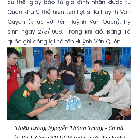
cụ thể: giấy báo tử gia đình nhận được từ
Quân khu 9 thể hiện tên liệt sĩ là Huỳnh Văn
Quyên (khác với tên Huỳnh Văn Quên), hy
sinh ngày 2/3/1968. Trong khi đó, Bằng Tổ
quốc ghi công lại có tên Huỳnh Văn Quên.
Thiếu tướng Nguyễn Thành Trung - Chính
ủy Bộ Tư lệnh TP HCM (ngồi giữa đeo kính)