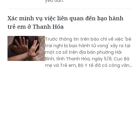
yếu dần.
Xác minh vụ việc liên quan đến bạo hành
trẻ em ở Thanh Hóa
Trước thông tin trên báo chí về việc 'bé
trai nghi bị bạo hành tử vong' xảy ra tại
một cơ sở trên địa bàn phường Hải
Bình, tỉnh Thanh Hóa, ngày 5/8, Cục Bà
mẹ và Trẻ em, Bộ Y tế đã có công văn
gửi Sở Y tế tỉnh Thanh Hóa về việc xử lý
vụ việc liên quan đến trẻ em.