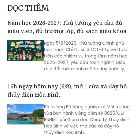
ĐỌC THÊM
Năm học 2026-2027: Thủ tướng yêu cầu đủ
giáo viên, đủ trường lớp, đủ sách giáo khoa
Ngày 5/8/2026, Thủ tướng Chính phủ
ban hành Chỉ thị số 31/CT-TTg về thực
hiện các nhiệm vụ trọng tâm năm học
2026-2027, yêu cầu toàn ngành Giáo
dục đổi mới mạnh mẽ tư duy quản lý,
khắc phục bệnh thành tích, bảo đảm
đủ giáo viên, trường lớp, sách giáo
16h ngày hôm nay (6/8), mở 1 cửa xả đáy hồ
khoa; đồng thời đẩy mạnh chuyển đổi
thủy điện Hòa Bình
số, ứng dụng trí tuệ nhân tạo có kiểm
soát và xây dựng môi trường học
Bộ trưởng Bộ Nông nghiệp và Môi trường
đường an toàn, lành mạnh.
vừa ban hành Công điện số 8825/CĐ-
BNNMT gửi Giám đốc Công ty Thủy điện
Hòa Bình về việc mở cửa xả đáy hồ
thủy điện Hòa Bình.