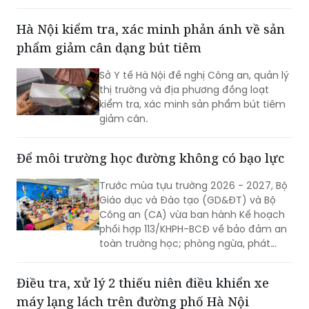
Hà Nội kiểm tra, xác minh phản ánh về sản
phẩm giảm cân dạng bút tiêm
Sở Y tế Hà Nội đề nghị Công an, quản lý
thị trường và địa phương đồng loạt
kiểm tra, xác minh sản phẩm bút tiêm
giảm cân.
Để môi trường học đường không có bạo lực
Trước mùa tựu trường 2026 - 2027, Bộ
Giáo dục và Đào tạo (GD&ĐT) và Bộ
Công an (CA) vừa ban hành Kế hoạch
phối hợp 113/KHPH-BCĐ về bảo đảm an
toàn trường học; phòng ngừa, phát
hiện sớm và xử lý kịp thời các vụ việc
bạo lực học đường (BLHĐ), xâm hại trẻ
Điều tra, xử lý 2 thiếu niên điều khiển xe
em, vi phạm pháp luật của học sinh
máy lạng lách trên đường phố Hà Nội
(HS).