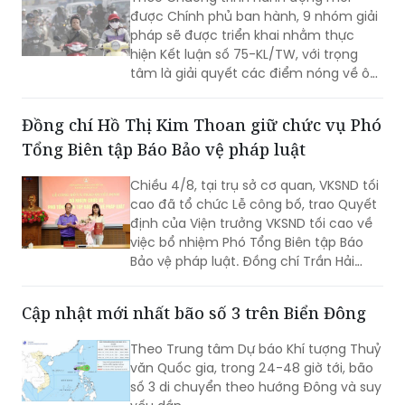
được Chính phủ ban hành, 9 nhóm giải
pháp sẽ được triển khai nhằm thực
hiện Kết luận số 75-KL/TW, với trọng
tâm là giải quyết các điểm nóng về ô
nhiễm môi trường, phát triển kinh tế
các-bon thấp, tăng cường thích ứng
Đồng chí Hồ Thị Kim Thoan giữ chức vụ Phó
với biến đổi khí hậu và thúc đẩy chuyển
Tổng Biên tập Báo Bảo vệ pháp luật
đổi xanh.
Chiều 4/8, tại trụ sở cơ quan, VKSND tối
cao đã tổ chức Lễ công bố, trao Quyết
định của Viện trưởng VKSND tối cao về
việc bổ nhiệm Phó Tổng Biên tập Báo
Bảo vệ pháp luật. Đồng chí Trần Hải
Quân, Ủy viên Ban Thường vụ Đảng ủy,
Phó Viện trưởng VKSND tối cao, Trưởng
Cập nhật mới nhất bão số 3 trên Biển Đông
Ban chỉ đạo công tác tuyên truyền
ngành Kiểm sát nhân dân dự, chỉ đạo
Theo Trung tâm Dự báo Khí tượng Thuỷ
và trao các quyết định tại buổi Lễ.
văn Quốc gia, trong 24-48 giờ tới, bão
số 3 di chuyển theo hướng Đông và suy