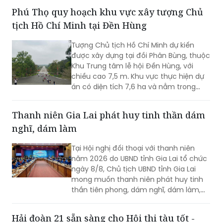
Hồng và hoàn thiện hạ tầng đô thị.
Phú Thọ quy hoạch khu vực xây tượng Chủ
tịch Hồ Chí Minh tại Đền Hùng
Tượng Chủ tịch Hồ Chí Minh dự kiến
được xây dựng tại đồi Phân Bùng, thuộc
Khu Trung tâm lễ hội Đền Hùng, với
chiều cao 7,5 m. Khu vực thực hiện dự
án có diện tích 7,6 ha và nằm trong
Khu vực bảo vệ II của Khu Di tích lịch sử
Đền Hùng...
Thanh niên Gia Lai phát huy tinh thần dám
nghĩ, dám làm
Tại Hội nghị đối thoại với thanh niên
năm 2026 do UBND tỉnh Gia Lai tổ chức
ngày 8/8, Chủ tịch UBND tỉnh Gia Lai
mong muốn thanh niên phát huy tinh
thần tiên phong, dám nghĩ, dám làm,
chủ động học tập, đổi mới sáng tạo và
gắn khát vọng cá nhân với khát vọng
Hải đoàn 21 sẵn sàng cho Hội thi tàu tốt -
phát triển của quê hương.