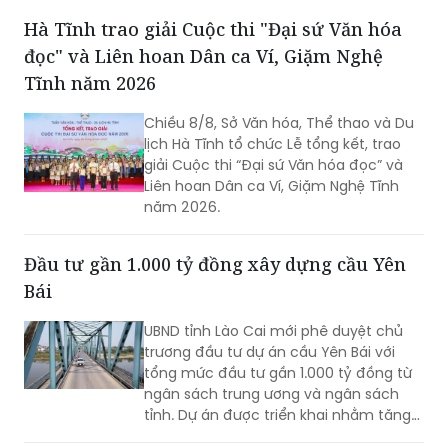
Hà Tĩnh trao giải Cuộc thi "Đại sứ Văn hóa
đọc" và Liên hoan Dân ca Ví, Giặm Nghệ
Tĩnh năm 2026
Chiều 8/8, Sở Văn hóa, Thể thao và Du
lịch Hà Tĩnh tổ chức Lễ tổng kết, trao
giải Cuộc thi “Đại sứ Văn hóa đọc” và
Liên hoan Dân ca Ví, Giặm Nghệ Tĩnh
năm 2026.
Đầu tư gần 1.000 tỷ đồng xây dựng cầu Yên
Bái
UBND tỉnh Lào Cai mới phê duyệt chủ
trương đầu tư dự án cầu Yên Bái với
tổng mức đầu tư gần 1.000 tỷ đồng từ
ngân sách trung ương và ngân sách
tỉnh. Dự án được triển khai nhằm tăng
cường kết nối giao thông qua sông