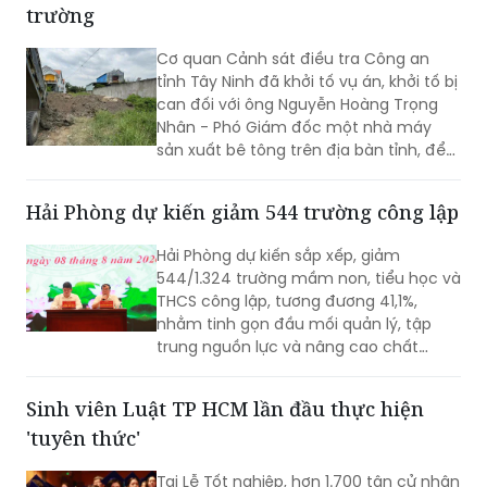
trường
Cơ quan Cảnh sát điều tra Công an
tỉnh Tây Ninh đã khởi tố vụ án, khởi tố bị
can đối với ông Nguyễn Hoàng Trọng
Nhân - Phó Giám đốc một nhà máy
sản xuất bê tông trên địa bàn tỉnh, để
điều tra về hành vi “Gây ô nhiễm môi
trường”. Vụ án được xác định liên quan
Hải Phòng dự kiến giảm 544 trường công lập
đến việc đổ, chôn lấp trái phép hơn
400 tấn bê tông thải ra môi trường.
Hải Phòng dự kiến sắp xếp, giảm
544/1.324 trường mầm non, tiểu học và
THCS công lập, tương đương 41,1%,
nhằm tinh gọn đầu mối quản lý, tập
trung nguồn lực và nâng cao chất
lượng giáo dục. Việc sắp xếp phải hoàn
thành trước ngày 20/8/2026.
Sinh viên Luật TP HCM lần đầu thực hiện
'tuyên thức'
Tại Lễ Tốt nghiệp, hơn 1.700 tân cử nhân