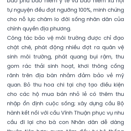
bao phủ bảo hiểm y tế và bảo hiểm xã hội
tự nguyện đều đạt ngưỡng 100%, minh chứng
cho nỗ lực chăm lo đời sống nhân dân của
chính quyền địa phương.
Công tác bảo vệ môi trường được chỉ đạo
chặt chẽ, phát động nhiều đợt ra quân vệ
sinh môi trường, phát quang bụi rậm, thu
gom rác thải sinh hoạt, khơi thông cống
rãnh trên địa bàn nhằm đảm bảo vẻ mỹ
quan. Bỏ thu hoa chi tại chợ tạo điều kiện
cho các hộ mua bán nhỏ lẻ có thêm thu
nhập ổn định cuộc sống; xây dựng cầu Bộ
hành kết nối với cầu Vĩnh Thuận phục vụ nhu
cầu đi lại cho bà con Nhân dân dễ dàng