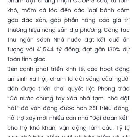
phẩm đạt chứng nhận OCOP 3 sao, từ tôm
khô, mắm cá lóc đến các loại bánh cốm
gạo đặc sản, góp phần nâng cao giá trị
thương hiệu nông sản địa phương. Công tác
thu ngân sách Nhà nước đạt kết quả ấn
tượng với 41,544 tỷ đồng, đạt gần 130% dự
toán tỉnh giao.
Bên cạnh phát triển kinh tế, các hoạt động
an sinh xã hội, chăm lo đời sống của người
dân được triển khai quyết liệt. Phong trào
“Cả nước chung tay xóa nhà tạm, nhà dột
nát” đã vận động được hơn 281 triệu đồng,
hỗ trợ xây mới nhiều căn nhà “Đại đoàn kết”
cho hộ khó khăn; vận động làm cầu. Tỷ lệ