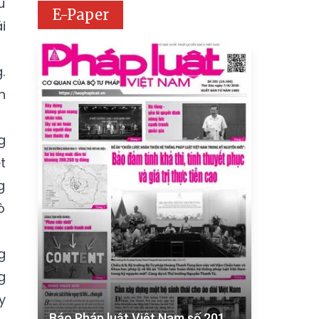
u
E-Paper
i
.
h
g
t
g
ò
g
g
y
Báo Pháp luật Việt Nam số 201