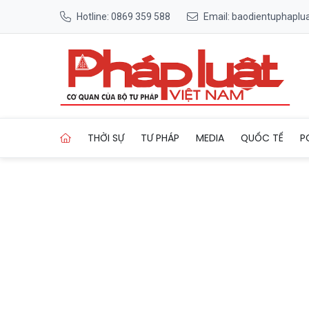
Hotline: 0869 359 588
Email: baodientuphapl
Trang chủ Xã Đại Phúc (Thái 
THỜI SỰ
TƯ PHÁP
MEDIA
QUỐC TẾ
P