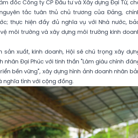
iám đốc Công ty CP Đầu tư và Xây dựng Đại Từ, ch
 nguyên tắc tuân thủ chủ trương của Đảng, chín
ớc; thực hiện đầy đủ nghĩa vụ với Nhà nước, bả
vệ môi trường và xây dựng môi trường kinh doan
n sản xuất, kinh doanh, Hội sẽ chú trọng xây dựn
 nhân Đại Phúc với tinh thần "Làm giàu chính đán
riển bền vững", xây dựng hình ảnh doanh nhân bả
à nghĩa tình với cộng đồng.