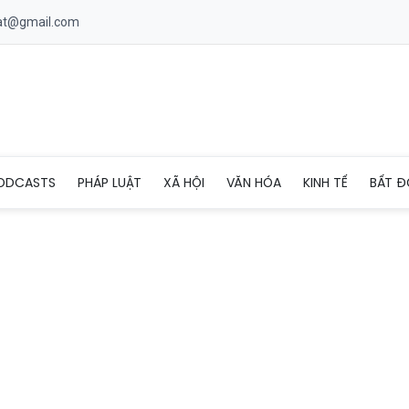
uat@gmail.com
Nguyên): Doanh nghiệp là 'trụ đỡ' phát triển kinh tế địa phương
ODCASTS
PHÁP LUẬT
XÃ HỘI
VĂN HÓA
KINH TẾ
BẤT Đ