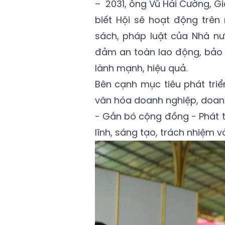
– 2031, ông Vũ Hải Cường, G
biết Hội sẽ hoạt động trên
sách, pháp luật của Nhà nư
đảm an toàn lao động, bảo 
lành mạnh, hiệu quả.
Bên cạnh mục tiêu phát triể
văn hóa doanh nghiệp, doanh
- Gắn bó cộng đồng - Phát t
lĩnh, sáng tạo, trách nhiệm v