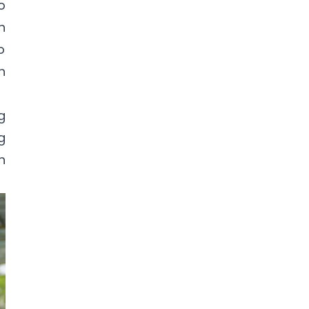
o
h
o
h
g
g
n