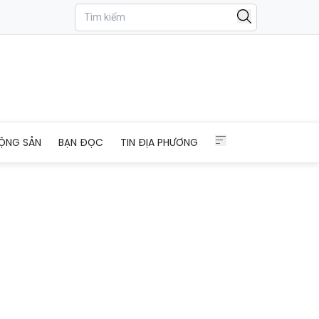
ỘNG SẢN
BẠN ĐỌC
TIN ĐỊA PHƯƠNG