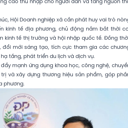
nâng cao thu nhập cho người dân và tăng nguồn th
húc, Hội Doanh nghiệp xã cần phát huy vai trò nòn
ển kinh tế địa phương, chủ động nắm bắt thời cơ
 kinh tế thị trường và hội nhập quốc tế. Đồng thời
c, đổi mới sáng tạo, tích cực tham gia các chươn
 hạ tầng, phát triển du lịch và dịch vụ.
 đẩy mạnh ứng dụng khoa học, công nghệ, chuyể
n trị và xây dựng thương hiệu sản phẩm, góp phầ
ịa phương.