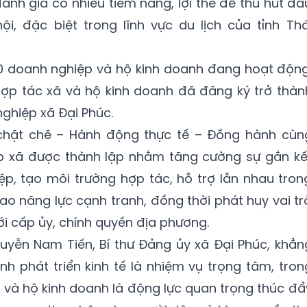
ánh giá có nhiều tiềm năng, lợi thế để thu hút đầ
hội, đặc biệt trong lĩnh vực du lịch của tỉnh Thá
00 doanh nghiệp và hộ kinh doanh đang hoạt động
hợp tác xã và hộ kinh doanh đã đăng ký trở thàn
nghiệp xã Đại Phúc.
 chặt chẽ – Hành động thực tế – Đồng hành cùn
iệp xã được thành lập nhằm tăng cường sự gắn kế
p, tạo môi trường hợp tác, hỗ trợ lẫn nhau tron
ao năng lực cạnh tranh, đồng thời phát huy vai tr
i cấp ủy, chính quyền địa phương.
Nguyễn Nam Tiến, Bí thư Đảng ủy xã Đại Phúc, khẳn
nh phát triển kinh tế là nhiệm vụ trọng tâm, tron
 và hộ kinh doanh là động lực quan trọng thúc đẩ