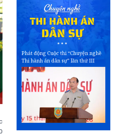
Phát động Cuộc thi “Chuyện nghề
Thi hành án dân sự” lần thứ III
c
0