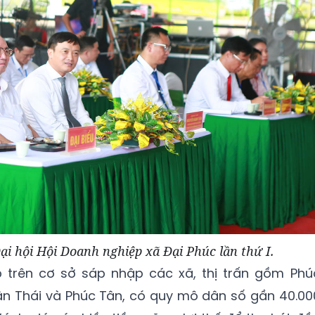
ại hội Hội Doanh nghiệp xã Đại Phúc lần thứ I.
 trên cơ sở sáp nhập các xã, thị trấn gồm Phú
Tân Thái và Phúc Tân, có quy mô dân số gần 40.00