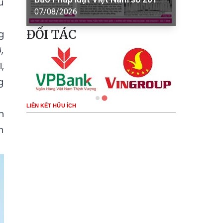
u
07/08/2026
ĐỐI TÁC
g
,
,
g
LIÊN KẾT HỮU ÍCH
n
n