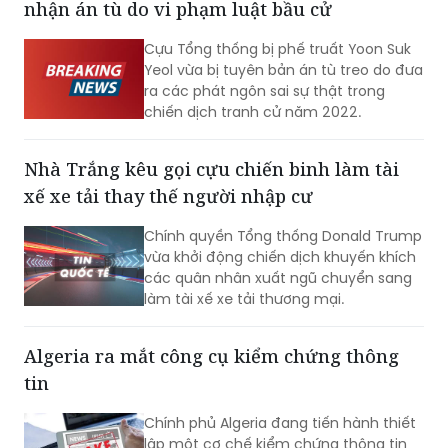
nhận án tù do vi phạm luật bầu cử
Cựu Tổng thống bị phế truất Yoon Suk
Yeol vừa bị tuyên bản án tù treo do đưa
ra các phát ngôn sai sự thật trong
chiến dịch tranh cử năm 2022.
Nhà Trắng kêu gọi cựu chiến binh làm tài
xế xe tải thay thế người nhập cư
Chính quyền Tổng thống Donald Trump
vừa khởi động chiến dịch khuyến khích
các quân nhân xuất ngũ chuyển sang
làm tài xế xe tải thương mại.
Algeria ra mắt công cụ kiểm chứng thông
tin
Chính phủ Algeria đang tiến hành thiết
lập một cơ chế kiểm chứng thông tin