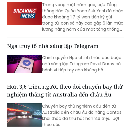
Trong vòng một năm qua, cựu Tổng
thống Hàn Quốc Yoon Suk Yeol đã nhận
được khoảng 1,7 tỷ won tiền ký gửi
trong tù, con số này cao gấp 6 lần mức
lương hàng năm của một tổng thống
đương nhiệm. Không những vậy, cựu Đệ
nhất phu nhân Kim Keon-hee cũng ghi
Nga truy tố nhà sáng lập Telegram
nhận mức tiền ký gửi lên tới khoảng 170
triệu won, trở thành phạm nhân nhận
Chính quyền Nga chính thức cáo buộc
được nhiều tiền nhất tại Trại tạm giam
nhà sáng lập Telegram Pavel Durov có
miền Nam Seoul.
hành vi tiếp tay cho khủng bố.
Hơn 3,6 triệu người theo dõi chuyến bay thử
nghiệm thẳng từ Australia đến châu Âu
Chuyến bay thử nghiệm đầu tiên từ
Australia đến châu Âu do hãng Qantas
khai thác đã thu hút hơn 3,6 triệu lượt
theo dõi.