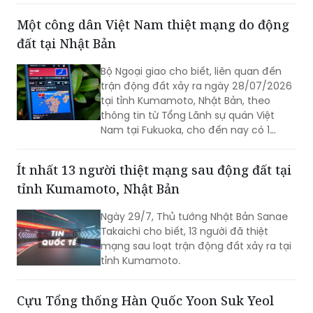
Một công dân Việt Nam thiệt mạng do động
đất tại Nhật Bản
Bộ Ngoại giao cho biết, liên quan đến
trận động đất xảy ra ngày 28/07/2026
tại tỉnh Kumamoto, Nhật Bản, theo
thông tin từ Tổng Lãnh sự quán Việt
Nam tại Fukuoka, cho đến nay có 1
công dân Việt Nam thiệt mạng và một
số công dân Việt Nam bị thương trong
Ít nhất 13 người thiệt mạng sau động đất tại
trận động đất.
tỉnh Kumamoto, Nhật Bản
Ngày 29/7, Thủ tướng Nhật Bản Sanae
Takaichi cho biết, 13 người đã thiệt
mạng sau loạt trận động đất xảy ra tại
tỉnh Kumamoto.
Cựu Tổng thống Hàn Quốc Yoon Suk Yeol