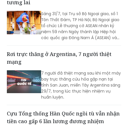
tương lai
Sáng 31/7, tại Trụ sở Bộ Ngoại giao, số 1
Tôn Thất Đàm, TP Hà Nội, Bộ Ngoại giao
tổ chức Lễ thượng cờ ASEAN nhân kỷ
niệm 59 năm Ngày thành lập Hiệp hội
các quốc gia Đông Nam Á (ASEAN) và
31 năm Việt Nam tham gia ASEAN.
Rơi trực thăng ở Argentina, 7 người thiệt
mạng
7 người đã thiệt mạng sau khi một máy
bay trực thăng cứu hỏa gặp nạn tại
tỉnh San Juan, miền Tây Argentina sáng
29/7, trong lúc thực hiện nhiệm vụ
huấn luyện.
Cựu Tổng thống Hàn Quốc ngồi tù vẫn nhận
tiền cao gấp 6 lần lương đương nhiệm