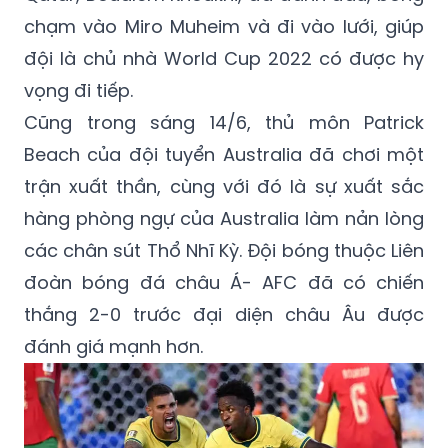
chạm vào Miro Muheim và đi vào lưới, giúp
đội
là chủ nhà
World Cup 2022 có được hy
vọng đi tiếp.
Cũng trong sáng 14/6, thủ môn Patrick
Beach của đội tuyển Australia đã chơi một
trận xuất thần, cùng với đó là sự xuất sắc
hàng phòng ngự của Australia làm nản lòng
các chân sút Thổ Nhĩ Kỳ. Đội bóng thuộc Liên
đoàn bóng đá châu Á- AFC đã có
chiến
thắng
2-0 trước đại diện châu Âu được
đánh giá mạnh hơn.