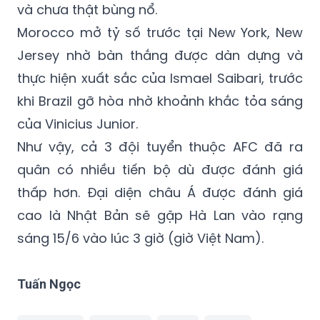
và chưa thật bùng nổ.
Morocco mở tỷ số trước tại New York, New
Jersey nhờ bàn thắng được dàn dựng và
thực hiện xuất sắc của Ismael Saibari, trước
khi Brazil gỡ hòa nhờ khoảnh khắc tỏa sáng
của Vinicius Junior.
Như vậy, cả 3 đội tuyển thuộc AFC đã ra
quân có nhiều tiến bộ dù được đánh giá
thấp hơn. Đại diện châu Á được đánh giá
cao là Nhật Bản sẽ gặp Hà Lan vào rạng
sáng 15/6 vào lúc 3 giờ (giờ Việt Nam).
Tuấn Ngọc