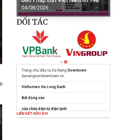
04/08/2026
ĐỐI TÁC
Trang chủ đầu tư Da Nang
Downtown
danangsundowntown.vn
i
Vinhomes Ha Long Xanh
Bất động sản
sửa chữa điện tử điện lạnh
LIÊN KẾT HỮU ÍCH
tour đà lạt nữa ngày
meetup vn