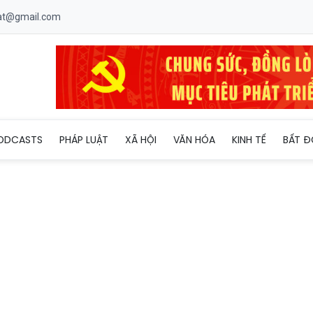
uat@gmail.com
động Quảng Bình là điểm đến đáng trải nghiệm nhất tại Việt Nam
ODCASTS
PHÁP LUẬT
XÃ HỘI
VĂN HÓA
KINH TẾ
BẤT Đ