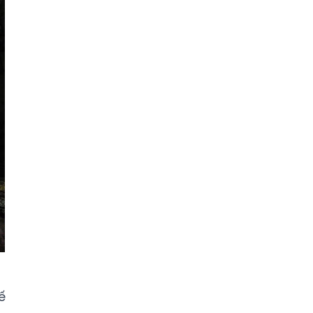
Ghế Massage PoongSan chính hãng
poongsankorea.vn
Mua nước hoa chính hãng tại
Tprofumo.com
ế