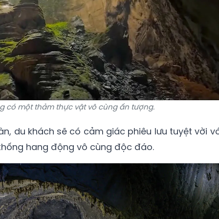
 có một thảm thực vật vô cùng ấn tượng.
n, du khách sẽ có cảm giác phiêu lưu tuyệt vời vớ
thống hang động vô cùng độc đáo.