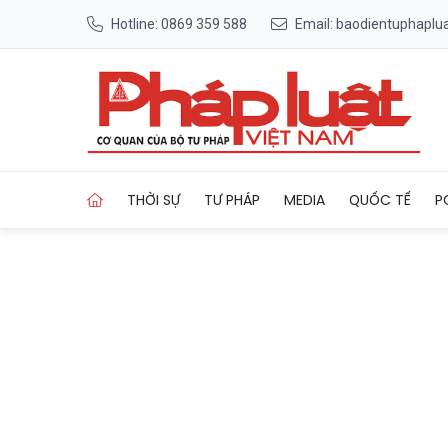
Hotline: 0869 359 588
Email: baodientuphapl
Trang chủ Vương quốc hang 
THỜI SỰ
TƯ PHÁP
MEDIA
QUỐC TẾ
P