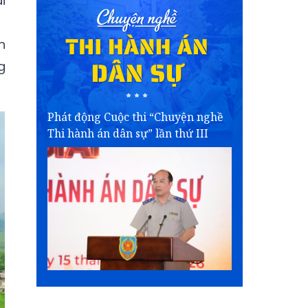
i
n
g
Phát động Cuộc thi “Chuyện nghề
Thi hành án dân sự” lần thứ III