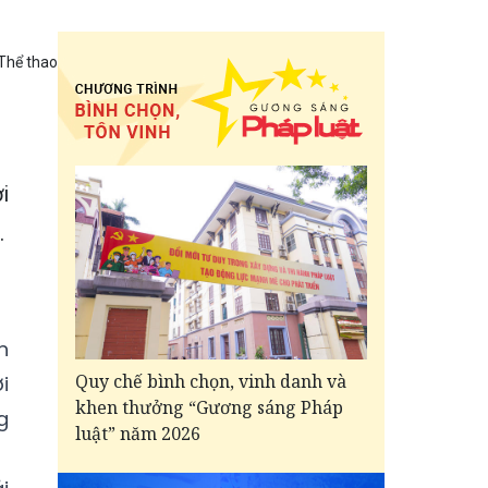
Thể thao
i
.
n
Quy chế bình chọn, vinh danh và
i
khen thưởng “Gương sáng Pháp
g
luật” năm 2026