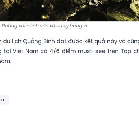
 Đường với cảnh sắc vô cùng hùng vĩ.
ên du lịch Quảng Bình đạt được kết quả này và cũn
g tại Việt Nam có 4/6 điểm must-see trên Tạp ch
năm.
ịch