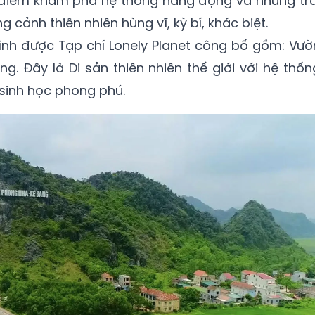
điểm khám phá hệ thống hang động và những trả
 cảnh thiên nhiên hùng vĩ, kỳ bí, khác biệt.
ình được Tạp chí Lonely Planet công bố gồm: Vườ
g. Đây là Di sản thiên nhiên thế giới với hệ thốn
sinh học phong phú.