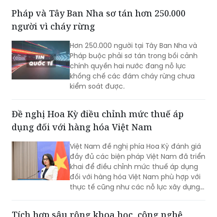
người vì cháy rừng
Hơn 250.000 người tại Tây Ban Nha và
Pháp buộc phải sơ tán trong bối cảnh
chính quyền hai nước đang nỗ lực
khống chế các đám cháy rừng chưa
kiểm soát được.
Đề nghị Hoa Kỳ điều chỉnh mức thuế áp
dụng đối với hàng hóa Việt Nam
Việt Nam đề nghị phía Hoa Kỳ đánh giá
đầy đủ các biện pháp Việt Nam đã triển
khai để điều chỉnh mức thuế áp dụng
đối với hàng hóa Việt Nam phù hợp với
thực tế cũng như các nỗ lực xây dựng
pháp luật và thực thi của Việt Nam.
Tích hợp sâu rộng khoa học, công nghệ,
chuyển đổi số để Ngoại giao đi đầu trong hội
nhập quốc tế