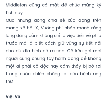
tích này.
Qua những dòng chia sẻ xúc động trên
mạng xã hội X, Vương phi nhấn mạnh rằng
lòng dũng cảm không chỉ là việc tiến về phía
trước mà là biết cách giữ vững sự kết nối
cho dù địa hình có ra sao. Cô kêu gọi mọi
người cùng chung tay hành động để không
một ai phải cô độc hay cảm thấy bị bỏ rơi
trong cuộc chiến chống lại căn bệnh ung
thư.
Việt Vũ
Royal Marsden
Vương phi Kate
Hoàng Gia Anh
Three Peaks Challenge
ung thư