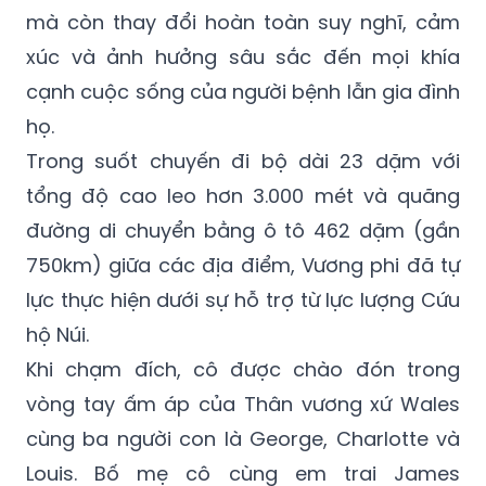
xúc và ảnh hưởng sâu sắc đến mọi khía
cạnh cuộc sống của người bệnh lẫn gia đình
họ.
Trong suốt chuyến đi bộ dài 23 dặm với
tổng độ cao leo hơn 3.000 mét và quãng
đường di chuyển bằng ô tô 462 dặm (gần
750km) giữa các địa điểm, Vương phi đã tự
lực thực hiện dưới sự hỗ trợ từ lực lượng Cứu
hộ Núi.
Khi chạm đích, cô được chào đón trong
vòng tay ấm áp của Thân vương xứ Wales
cùng ba người con là George, Charlotte và
Louis. Bố mẹ cô cùng em trai James
Middleton cũng có mặt để chúc mừng kỳ