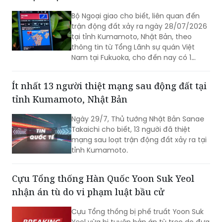
trận động đất xảy ra ngày 28/07/2026
tại tỉnh Kumamoto, Nhật Bản, theo
thông tin từ Tổng Lãnh sự quán Việt
Nam tại Fukuoka, cho đến nay có 1
công dân Việt Nam thiệt mạng và một
số công dân Việt Nam bị thương trong
Ít nhất 13 người thiệt mạng sau động đất tại
trận động đất.
tỉnh Kumamoto, Nhật Bản
Ngày 29/7, Thủ tướng Nhật Bản Sanae
Takaichi cho biết, 13 người đã thiệt
mạng sau loạt trận động đất xảy ra tại
tỉnh Kumamoto.
Cựu Tổng thống Hàn Quốc Yoon Suk Yeol
nhận án tù do vi phạm luật bầu cử
Cựu Tổng thống bị phế truất Yoon Suk
Yeol vừa bị tuyên bản án tù treo do đưa
ra các phát ngôn sai sự thật trong
chiến dịch tranh cử năm 2022.