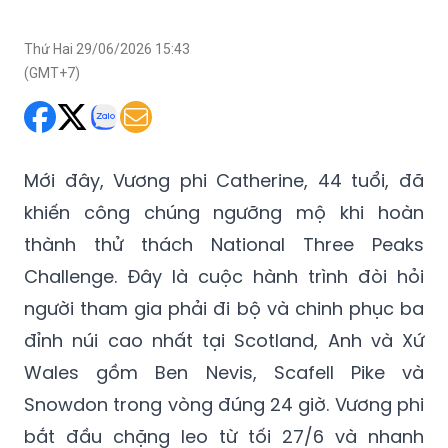
(GMT+7)
Mới đây, Vương phi Catherine, 44 tuổi, đã
khiến công chúng ngưỡng mộ khi hoàn
thành thử thách National Three Peaks
Challenge. Đây là cuộc hành trình đòi hỏi
người tham gia phải đi bộ và chinh phục ba
đỉnh núi cao nhất tại Scotland, Anh và Xứ
Wales gồm Ben Nevis, Scafell Pike và
Snowdon trong vòng đúng 24 giờ. Vương phi
bắt đầu chặng leo từ tối 27/6 và nhanh
chóng đặt chân lên đỉnh Ben Nevis với nụ