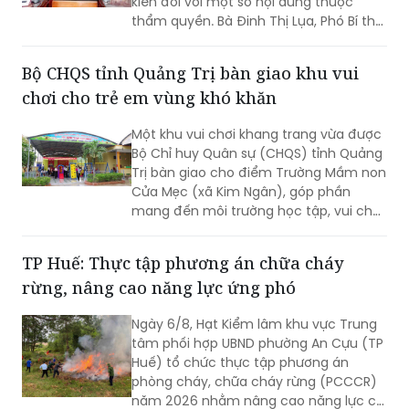
kiến đối với một số nội dung thuộc
thẩm quyền. Bà Đinh Thị Lụa, Phó Bí thư
Tỉnh ủy, Chủ tịch Ủy ban MTTQ Việt
Nam tỉnh dự và chỉ đạo hội nghị. Tham
Bộ CHQS tỉnh Quảng Trị bàn giao khu vui
dự có các thành viên Ban Thường trực
chơi cho trẻ em vùng khó khăn
Ủy ban MTTQ Việt Nam tỉnh.
Một khu vui chơi khang trang vừa được
Bộ Chỉ huy Quân sự (CHQS) tỉnh Quảng
Trị bàn giao cho điểm Trường Mầm non
Cửa Mẹc (xã Kim Ngân), góp phần
mang đến môi trường học tập, vui chơi
an toàn, lành mạnh cho trẻ em vùng
khó khăn.
TP Huế: Thực tập phương án chữa cháy
rừng, nâng cao năng lực ứng phó
Ngày 6/8, Hạt Kiểm lâm khu vực Trung
tâm phối hợp UBND phường An Cựu (TP
Huế) tổ chức thực tập phương án
phòng cháy, chữa cháy rừng (PCCCR)
năm 2026 nhằm nâng cao năng lực chỉ