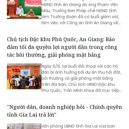
HĐND tỉnh An Giang do ông Phạm Văn
Màu, Trưởng Ban Pháp chế HĐND tỉnh
làm Trưởng đoàn đã có buổi giám sát,
làm việc với Công an tỉnh An Giang về
công tác cải cách hành chính, giải
quyết thủ tục hành chính trong lĩnh vực
Chủ tịch Đặc khu Phú Quốc, An Giang: Bảo
Công an, nhằm đánh giá kết quả thực
đảm tối đa quyền lợi người dân trong công
hiện, kịp thời ghi nhận những khó khăn,
vướng mắc và đề xuất các giải pháp
tác bồi thường, giải phóng mặt bằng
nâng cao chất lượng phục vụ Nhân
dân, cơ quan, tổ chức. Tiếp và làm việc
Ngày 6/8, tại buổi đối thoại với các hộ
với đoàn có Đại tá Huỳnh Thanh Lâm,
dân bị ảnh hưởng bởi dự án thu hồi đất,
Phó Giám đốc Công an tỉnh; cùng đại
bồi thường và giải phóng mặt bằng
diện lãnh đạo một số phòng nghiệp vụ
trên địa bàn, Chủ tịch UBND Đặc khu
Công an tỉnh.
Phú Quốc, Trần Minh Khoa đã trực tiếp
lắng nghe, giải đáp các kiến nghị của
người dân và đưa ra nhiều cam kết
"Người dân, doanh nghiệp hỏi - Chính quyền
nhằm bảo đảm tối đa quyền, lợi ích
tỉnh Gia Lai trả lời"
hợp pháp của bà con.
Văn phòng UBND tỉnh Gia Lai vừa ban