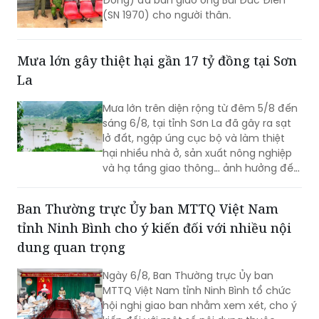
Đồng) đã bàn giao ông Bùi Đức Điền
(SN 1970) cho người thân.
Mưa lớn gây thiệt hại gần 17 tỷ đồng tại Sơn
La
Mưa lớn trên diện rộng từ đêm 5/8 đến
sáng 6/8, tại tỉnh Sơn La đã gây ra sạt
lở đất, ngập úng cục bộ và làm thiệt
hại nhiều nhà ở, sản xuất nông nghiệp
và hạ tầng giao thông… ảnh hưởng đến
đời sống của nhân dân.
Ban Thường trực Ủy ban MTTQ Việt Nam
tỉnh Ninh Bình cho ý kiến đối với nhiều nội
dung quan trọng
Ngày 6/8, Ban Thường trực Ủy ban
MTTQ Việt Nam tỉnh Ninh Bình tổ chức
hội nghị giao ban nhằm xem xét, cho ý