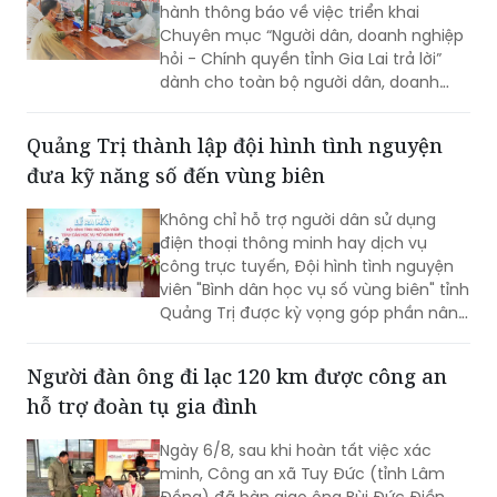
hành thông báo về việc triển khai
Chuyên mục “Người dân, doanh nghiệp
hỏi - Chính quyền tỉnh Gia Lai trả lời”
dành cho toàn bộ người dân, doanh
nghiệp, nhà đầu tư và các cơ quan,
đơn vị, địa phương trên địa bàn. Dự kiến
Quảng Trị thành lập đội hình tình nguyện
Chương trình sẽ được triển khai trong
đưa kỹ năng số đến vùng biên
tháng 8/2026.
Không chỉ hỗ trợ người dân sử dụng
điện thoại thông minh hay dịch vụ
công trực tuyến, Đội hình tình nguyện
viên "Bình dân học vụ số vùng biên" tỉnh
Quảng Trị được kỳ vọng góp phần nâng
cao kỹ năng số, đưa các nền tảng và
tiện ích số đến gần hơn với người dân
Người đàn ông đi lạc 120 km được công an
khu vực biên giới.
hỗ trợ đoàn tụ gia đình
Ngày 6/8, sau khi hoàn tất việc xác
minh, Công an xã Tuy Đức (tỉnh Lâm