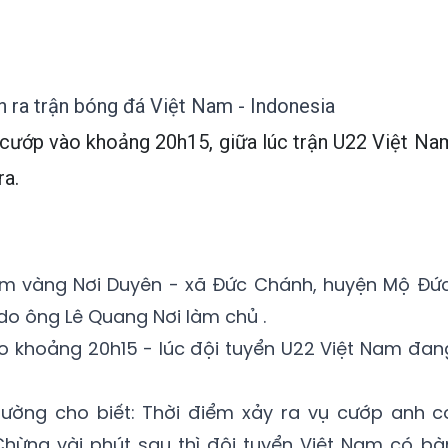
n ra trận bóng đá Việt Nam - Indonesia
 cướp vào khoảng 20h15, giữa lúc trận U22 Việt Na
ra.
iệm vàng Nơi Duyên - xã Đức Chánh, huyện Mộ Đức
do ông Lê Quang Nơi làm chủ .
o khoảng 20h15 - lúc đội tuyển U22 Việt Nam đan
ường cho biết: Thời điểm xảy ra vụ cướp anh c
Chừng vài phút sau thì đội tuyển Việt Nam có bà