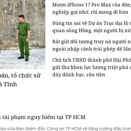
Mượn iPhone 17 Pro Max của đồn
nghiệp gọi nhờ, rồi mang đi bán
Đăng tin sai về Dự án Trục đại lộ
quan sông Hồng, một người bị xử
Bắt giữ đối tượng truy nã người 
ngoài nhập cảnh trái phép để lẩn
Chủ tịch UBND thành phố Hải Ph
gửi thư khen lực lượng triệt phá
dây đánh bạc, rửa tiền
bán, tổ chức sử
à Tĩnh
ản tái phạm nguy hiểm tại TP HCM
 đạo của Ban Giám đốc Công an TP HCM về tăng cường đấu tran