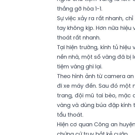
thắng gỡ hòa 1-1.
Sự việc xảy ra rất nhanh, ch
tay không kịp. Hơn nữa hiệu
thoát rất nhanh.
Tại hiện trường, kính tủ hiệ
nền nhà, một số vàng đã bị 
tiệm vàng ghi lại.
Theo hình ảnh từ camera an n
đi xe máy đến. Sau đó một n
trang, đội mũ tai bèo, mặc 
vàng và dùng búa đập kính t
tẩu thoát.
Hiện cơ quan Công an huyện
chứng cứ truy bắt kẻ cướp.