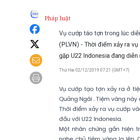
Pháp luật
Vụ cướp táo tợn trong lúc diễ
(PLVN) - Thời điểm xảy ra vụ
gặp U22 Indonesia đang diễn 
Thứ Hai 02/12/2019 07:21 (GMT+7)
Vụ cướp tạo tợn xảy ra ở t
Quảng Ngãi . Tiệm vàng này 
Thời điểm xảy ra vụ cướp và
đấu với U22 Indonesia.
Một nhân chứng gần hiện tr
nghe chủ tiệm vàng la lên. 