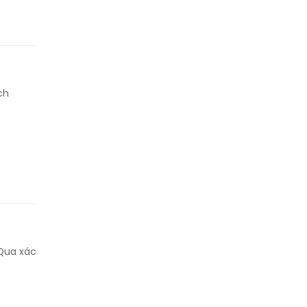
ch
 Qua xác