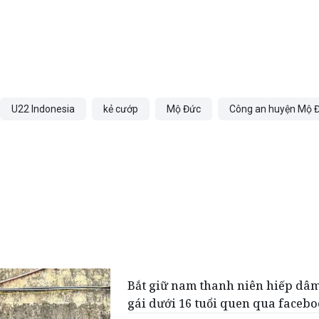
U22 Indonesia
kẻ cướp
Mộ Đức
Công an huyện Mộ 
Bắt giữ nam thanh niên hiếp dâ
gái dưới 16 tuổi quen qua faceb