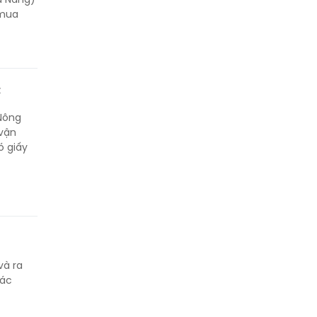
 mua
c
 Nông
 vận
ó giấy
và ra
Các