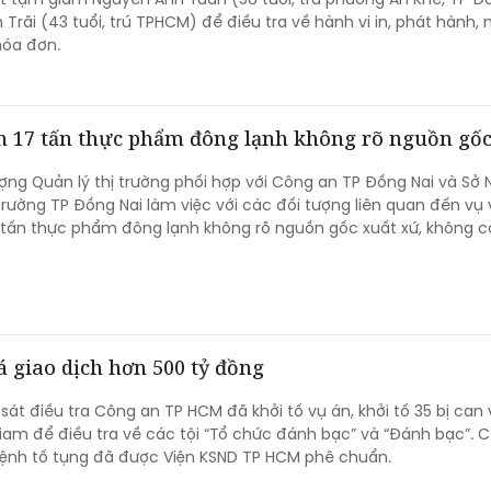
 Trãi (43 tuổi, trú TPHCM) để điều tra về hành vi in, phát hành,
hóa đơn.
ần 17 tấn thực phẩm đông lạnh không rõ nguồn gố
lượng Quản lý thị trường phối hợp với Công an TP Đồng Nai và Sở
trường TP Đồng Nai làm việc với các đối tượng liên quan đến vụ
tấn thực phẩm đông lạnh không rõ nguồn gốc xuất xứ, không c
á giao dịch hơn 500 tỷ đồng
át điều tra Công an TP HCM đã khởi tố vụ án, khởi tố 35 bị can 
iam để điều tra về các tội “Tổ chức đánh bạc” và “Đánh bạc”. 
lệnh tố tụng đã được Viện KSND TP HCM phê chuẩn.