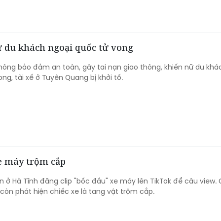
nữ du khách ngoại quốc tử vong
hông bảo đảm an toàn, gây tai nạn giao thông, khiến nữ du khá
ng, tài xế ở Tuyên Quang bị khởi tố.
xe máy trộm cắp
 ở Hà Tĩnh đăng clip "bốc đầu" xe máy lên TikTok để câu view.
còn phát hiện chiếc xe là tang vật trộm cắp.​