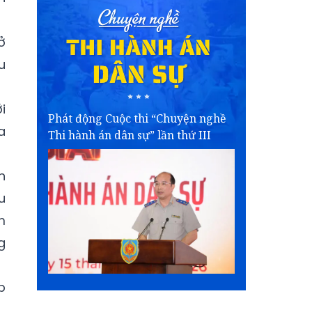
ở
u
i
Phát động Cuộc thi “Chuyện nghề
a
Thi hành án dân sự” lần thứ III
n
u
m
g
p