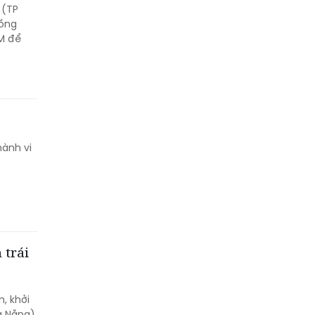
 (TP
đồng
M để
hành vi
 trái
, khởi
à Nẵng)