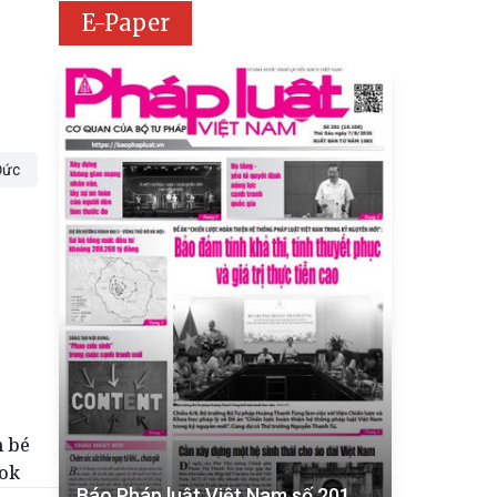
E-Paper
Đức
m bé
ook
Báo Pháp luật Việt Nam số 201