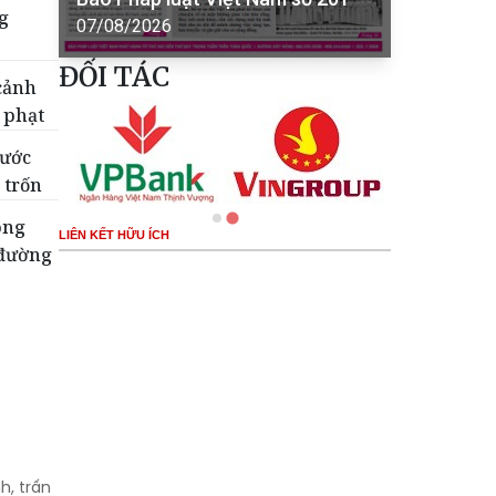
g
07/08/2026
ĐỐI TÁC
 cảnh
 phạt
nước
 trốn
òng
LIÊN KẾT HỮU ÍCH
 đường
h, trấn