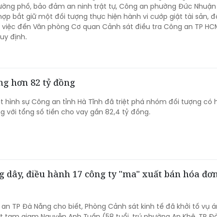
ường phố, bảo đảm an ninh trật tự, Công an phường Đức Nhuận
ợp bắt giữ một đối tượng thực hiện hành vi cướp giật tài sản, 
ụ việc đến Văn phòng Cơ quan Cảnh sát điều tra Công an TP HC
uy định.
ặng hơn 82 tỷ đồng
 hình sự Công an tỉnh Hà Tĩnh đã triệt phá nhóm đối tượng có 
ng với tổng số tiền cho vay gần 82,4 tỷ đồng.
 dây, điều hành 17 công ty "ma" xuất bán hóa đơn
 an TP Đà Nẵng cho biết, Phòng Cảnh sát kinh tế đã khởi tố vụ án
ắt tạm giam Nguyễn Anh Tuấn (58 tuổi, trú phường An Khê, TP Đ