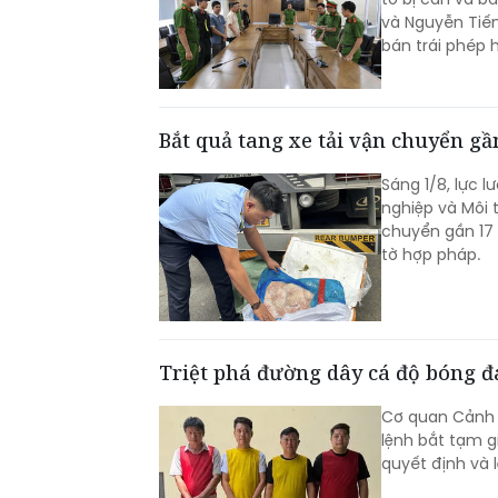
và Nguyễn Tiến
bán trái phép 
Bắt quả tang xe tải vận chuyển g
Sáng 1/8, lực 
nghiệp và Môi 
chuyển gần 17 
tờ hợp pháp.
Triệt phá đường dây cá độ bóng đ
Cơ quan Cảnh s
lệnh bắt tạm g
quyết định và 