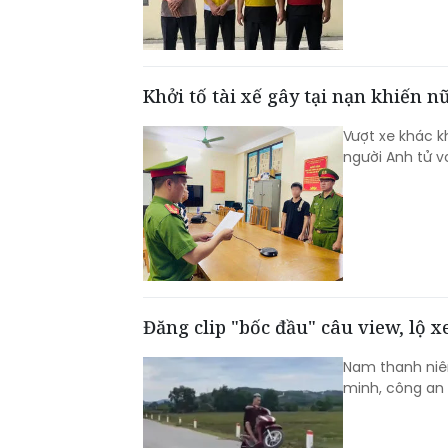
Khởi tố tài xế gây tại nạn khiến 
Vượt xe khác k
người Anh tử vo
Đăng clip "bốc đầu" câu view, lộ 
Nam thanh niên
minh, công an 