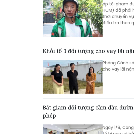
áp tội phạm đ
HCM) đã phối h
thời chuyển v
điều tra theo q
Khởi tố 3 đối tượng cho vay lãi n
Phòng Cảnh sát
cho vay lãi nặ
Bắt giam đối tượng cầm đầu đường
phép
Ngày 1/8, Công
tố bị can và b