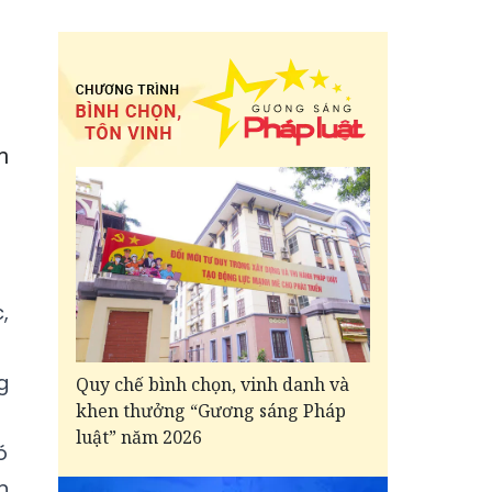
m
,
g
Quy chế bình chọn, vinh danh và
khen thưởng “Gương sáng Pháp
luật” năm 2026
ó
n