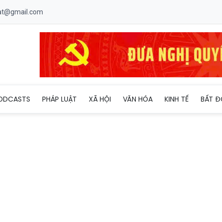
uat@gmail.com
rong lúc diễn ra trận bóng đá Việt Nam - Indonesia
ODCASTS
PHÁP LUẬT
XÃ HỘI
VĂN HÓA
KINH TẾ
BẤT Đ