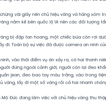
ỉ chừng vài giây nên chủ hiệu vàng và hàng xóm tr
 vàng nằm kế bên quốc lộ 1A nên các đối tượng tẩ
u vàng bị đập tan hoang, một chiếc búa còn rơi dướ
lấy đi. Toàn bộ sự việc đã được camera an ninh củ
inh, vào thời điểm vụ án xảy ra, có hai thanh niê
gười đứng ngoài cảnh giới, người còn lại đeo khẩ
quần jean, đeo bao tay màu trắng, vào trong tiệ
ủ vàng, lấy đi một số vàng rồi cả hai nhanh chón
 Mộ Đức đang làm việc với chủ hiệu vàng thu thậ