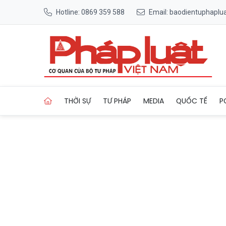
Hotline: 0869 359 588
Email: baodientuphapl
Trang chủ Vụ cướp táo tợn t
THỜI SỰ
TƯ PHÁP
MEDIA
QUỐC TẾ
P