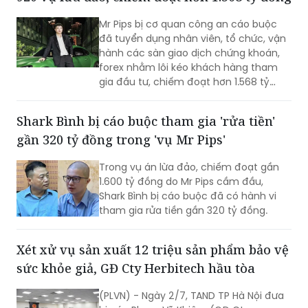
Mr Pips bị cơ quan công an cáo buộc
đã tuyển dụng nhân viên, tổ chức, vận
hành các sàn giao dịch chứng khoán,
forex nhằm lôi kéo khách hàng tham
gia đầu tư, chiếm đoạt hơn 1.568 tỷ
đồng của các bị hại
Shark Bình bị cáo buộc tham gia 'rửa tiền'
gần 320 tỷ đồng trong 'vụ Mr Pips'
Trong vụ án lừa đảo, chiếm đoạt gần
1.600 tỷ đồng do Mr Pips cầm đầu,
Shark Bình bị cáo buộc đã có hành vi
tham gia rửa tiền gần 320 tỷ đồng.
Xét xử vụ sản xuất 12 triệu sản phẩm bảo vệ
sức khỏe giả, GĐ Cty Herbitech hầu tòa
(PLVN) - Ngày 2/7, TAND TP Hà Nội đưa