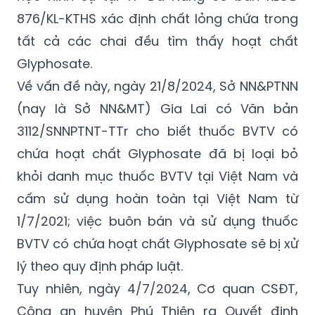
876/KL-KTHS xác định chất lỏng chứa trong
tất cả các chai đều tìm thấy hoạt chất
Glyphosate.
Về vấn đề này, ngày 21/8/2024, Sở NN&PTNN
(nay là Sở NN&MT) Gia Lai có Văn bản
3112/SNNPTNT-TTr cho biết thuốc BVTV có
chứa hoạt chất Glyphosate đã bị loại bỏ
khỏi danh mục thuốc BVTV tại Việt Nam và
cấm sử dụng hoàn toàn tại Việt Nam từ
1/7/2021; việc buôn bán và sử dụng thuốc
BVTV có chứa hoạt chất Glyphosate sẽ bị xử
lý theo quy định pháp luật.
Tuy nhiên, ngày 4/7/2024, Cơ quan CSĐT,
Công an huyện Phú Thiện ra Quyết định