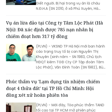
Giết người. Bị hại trong vụ án là cháu
N.Đ.H.A (SN 2010, ở xã Phú Xuyên, Hà
Nội).
Vụ án lừa đảo tại Công ty Tâm Lộc Phát (Hà
Nội): Đã xác định được 785 nạn nhân bị
chiếm đoạt hơn 317 tỷ đồng
(PLVN) - VKSND TP Hà Nội mới ban hành
cáo trạng truy tố bị can Nguyễn Thị
Khuyên (sinh năm - SN 1983, Chủ tịch
HĐQT kiêm TGĐ Cty CP Tập đoàn Tâm
Lộc Phát), Văn Đình Toàn (SN 1982), Bùi
Thị Minh Nguyệt (SN 1968, cùng là Phó
TGĐ Cty Tâm Lộc Phát) về tội “Lừa đảo
Phúc thẩm vụ 'Lạm dụng tín nhiệm chiếm
chiếm đoạt tài sản”.
đoạt 4 thửa đất' tại TP Hồ Chí Minh: Hội
đồng xét xử hoãn phiên tòa
(PLVN) - Mới đây, Tòa phúc thẩm TAND
tối cao tại TP HCM mở phiên phúc