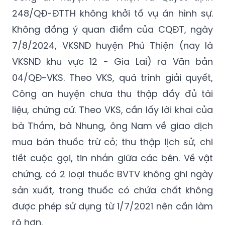
248/QĐ-ĐTTH không khởi tố vụ án hình sự.
Không đồng ý quan điểm của CQĐT, ngày
7/8/2024, VKSND huyện Phú Thiện (nay là
VKSND khu vực 12 - Gia Lai) ra Văn bản
04/QĐ-VKS. Theo VKS, quá trình giải quyết,
Công an huyện chưa thu thập đầy đủ tài
liệu, chứng cứ. Theo VKS, cần lấy lời khai của
bà Thắm, bà Nhung, ông Nam về giao dịch
mua bán thuốc trừ cỏ; thu thập lịch sử, chi
tiết cuộc gọi, tin nhắn giữa các bên. Về vật
chứng, có 2 loại thuốc BVTV không ghi ngày
sản xuất, trong thuốc có chứa chất không
được phép sử dụng từ 1/7/2021 nên cần làm
rõ hơn.