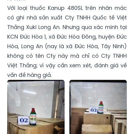
Với loại thuốc Kanup 480SL trên nhãn mác
có ghi nhà sản xuất Cty TNHH Quốc tế Việt
Thắng Xuki Long An. Nhưng qua xác minh tại
KCN Đức Hòa 1, xã Đức Hòa Đông, huyện Đức
Hòa, Long An (nay là xã Đức Hòa, Tây Ninh)
không có tên Cty này mà chỉ có Cty TNHH
Việt Thắng; vì vậy cần xem xét, đánh giá về
vấn đề hàng giả.