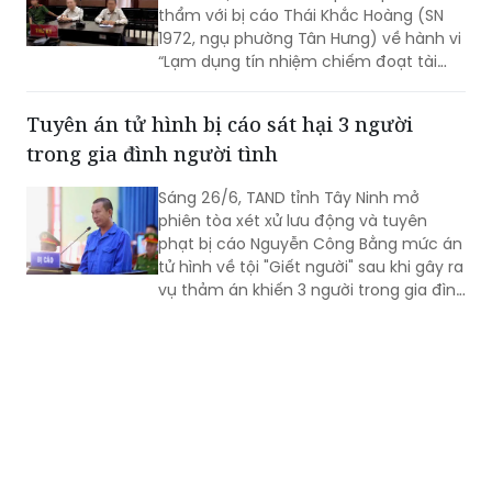
thẩm với bị cáo Thái Khắc Hoàng (SN
1972, ngụ phường Tân Hưng) về hành vi
“Lạm dụng tín nhiệm chiếm đoạt tài
sản”. Sau 1 tuần nghị án, ngày 26/6,
HĐXX quay lại phần xét hỏi.
Tuyên án tử hình bị cáo sát hại 3 người
trong gia đình người tình
Sáng 26/6, TAND tỉnh Tây Ninh mở
phiên tòa xét xử lưu động và tuyên
phạt bị cáo Nguyễn Công Bằng mức án
tử hình về tội "Giết người" sau khi gây ra
vụ thảm án khiến 3 người trong gia đình
người tình tử vong.