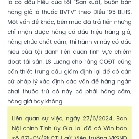
là có dấu hiệu của tội “Sản xuất, buôn bán
hàng giả là thuốc BVTV” theo Điều 195 BLHS.
Một vấn đề khác, bên mua đã trả tiền nhưng
chỉ nhận được hàng có dấu hiệu hàng giả,
hàng chứa chất cấm; thì hành vi này có dấu
hiệu của tội danh liên quan lĩnh vực chiếm
đoạt tài sản. LS Lương cho rằng CQĐT cũng
cần thiết trưng cầu giám định lại để có căn
cứ pháp lý xác định các vấn đề hàng ngàn
chai thuốc trừ cỏ này có phải hàng cấm,
hàng giả hay không.
Liên quan sự việc, ngày 27/6/2024, Ban
Nội chính Tỉnh ủy Gia Lai đã có Văn bản
số 871-CV/BNCTU gửi Viện trưởng VKSND