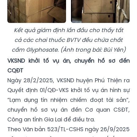
Kết quả giám định lần đầu cho thấy tất
cả các chai thuốc BVTV đều chứa chất
cấm Glyphosate. (Ảnh trong bài: Bùi Yên)
VKSND khởi tố vụ án, chuyển hồ sơ đến
CQĐT
Ngày 28/2/2025, VKSND huyện Phú Thiện ra
Quyết định 01/QĐ-VKS khởi tố vụ án hình sự
“Lạm dụng tín nhiệm chiếm đoạt tài sản”,
chuyển hồ sơ vụ án đến Cơ quan CSĐT,
Công an tỉnh Gia Lai để điều tra.
Theo Văn bản 523/TL-CSHS ngày 26/9/2025