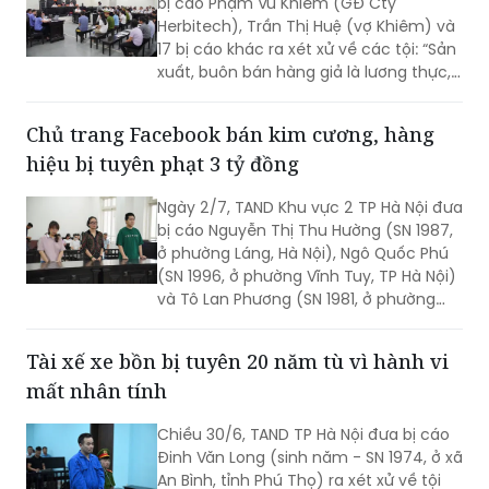
bị cáo Phạm Vũ Khiêm (GĐ Cty
Herbitech), Trần Thị Huệ (vợ Khiêm) và
17 bị cáo khác ra xét xử về các tội: “Sản
xuất, buôn bán hàng giả là lương thực,
thực phẩm, phụ gia thực phẩm”; “Vi
phạm quy định về kế toán gây hậu quả
Chủ trang Facebook bán kim cương, hàng
nghiêm trọng”; “Rửa tiền”; “Vi phạm quy
hiệu bị tuyên phạt 3 tỷ đồng
định về kế toán gây hậu quả nghiêm
trọng”.
Ngày 2/7, TAND Khu vực 2 TP Hà Nội đưa
bị cáo Nguyễn Thị Thu Hường (SN 1987,
ở phường Láng, Hà Nội), Ngô Quốc Phú
(SN 1996, ở phường Vĩnh Tuy, TP Hà Nội)
và Tô Lan Phương (SN 1981, ở phường
Láng, Hà Nội) ra xét xử về tội Trốn thuế.
Tài xế xe bồn bị tuyên 20 năm tù vì hành vi
mất nhân tính
Chiều 30/6, TAND TP Hà Nội đưa bị cáo
Đinh Văn Long (sinh năm - SN 1974, ở xã
An Bình, tỉnh Phú Thọ) ra xét xử về tội