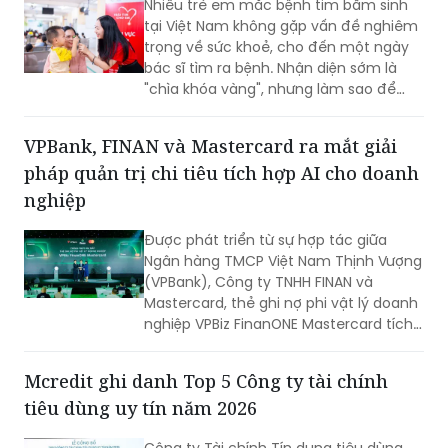
Nhiều trẻ em mắc bệnh tim bẩm sinh
tiền và nâng cao hiệu quả vận hành
tại Việt Nam không gặp vấn đề nghiêm
ngay từ những giao dịch hàng ngày.
trọng về sức khoẻ, cho đến một ngày
bác sĩ tìm ra bệnh. Nhận diện sớm là
"chìa khóa vàng", nhưng làm sao để
chiếc chìa khóa ấy đến tay những gia
đình nghèo ở vùng nông thôn, xa xôi,
VPBank, FINAN và Mastercard ra mắt giải
nơi điều kiện y tế còn thiếu thốn?
pháp quản trị chi tiêu tích hợp AI cho doanh
nghiệp
Được phát triển từ sự hợp tác giữa
Ngân hàng TMCP Việt Nam Thịnh Vượng
(VPBank), Công ty TNHH FINAN và
Mastercard, thẻ ghi nợ phi vật lý doanh
nghiệp VPBiz FinanONE Mastercard tích
hợp AI không chỉ là một phương thức
thanh toán mà còn là giải pháp giúp
Mcredit ghi danh Top 5 Công ty tài chính
doanh nghiệp rút ngắn quy trình phê
tiêu dùng uy tín năm 2026
duyệt chi tiêu, trao quyền chủ động
cho nhân viên nhưng vẫn kiểm soát