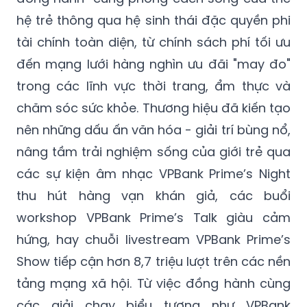
hệ trẻ thông qua hệ sinh thái đặc quyền phi
tài chính toàn diện, từ chính sách phí tối ưu
đến mạng lưới hàng nghìn ưu đãi "may đo"
trong các lĩnh vực thời trang, ẩm thực và
chăm sóc sức khỏe. Thương hiệu đã kiến tạo
nên những dấu ấn văn hóa - giải trí bùng nổ,
nâng tầm trải nghiệm sống của giới trẻ qua
các sự kiện âm nhạc VPBank Prime’s Night
thu hút hàng vạn khán giả, các buổi
workshop VPBank Prime’s Talk giàu cảm
hứng, hay chuỗi livestream VPBank Prime’s
Show tiếp cận hơn 8,7 triệu lượt trên các nền
tảng mạng xã hội. Từ việc đồng hành cùng
các giải chạy biểu tượng như VPBank