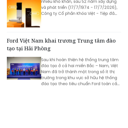
nhiều khó khăn, sau 52 năm xây dựng
và phát triển (17/7/1974 - 17/7/2026),
Công ty Cổ phần Khóa Việt - Tiệp đã
trở thành một trong những doanh
nghiệp cơ khí tiêu biểu của Việt Nam.
Hành trình hơn nửa thế kỷ ấy không chỉ
là câu chuyện tăng trưởng của một
Ford Việt Nam khai trương Trung tâm đào
thương hiệu “quốc dân”, mà còn phản
tạo tại Hải Phòng
ánh sự bền bỉ của doanh nghiệp Việt
trong quá trình đổi mới, hội nhập và
Sau khi hoàn thiện hệ thống trung tâm
không ngừng nâng cao năng lực cạnh
đào tạo ở cả hai miền Bắc – Nam, Việt
tranh.
Nam đã trở thành một trong số ít thị
trường trong khu vực sở hữu hệ thống
đào tạo theo tiêu chuẩn Ford toàn cầu,
cùng với Thái Lan, Nam Phi, Úc và
Philippin.