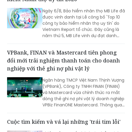
Ngày 6/8, Bảo hiểm nhân thọ MB Life đã
được vinh danh tại Lễ công bố 'Top 10
công ty bảo hiểm nhân thọ uy tín' do
Vietnam Report tổ chức. Đây cũng là
năm thứ 5, MB Life vinh dự đạt danh
hiệu bởi những nỗ lực bền bỉ trong việc
đảm bảo quyền lợi khách hàng với tôn
VPBank, FINAN và Mastercard tiên phong
chỉ đặt sự tín nhiệm lên hàng đầu suốt
đổi mới trải nghiệm thanh toán cho doanh
một thập kỷ.
nghiệp với thẻ ghi nợ phi vật lý
Ngân hàng TMCP Việt Nam Thịnh Vượng
(VPBank), Công ty TNHH FINAN (FINAN)
và Mastercard vừa chính thức ra mắt
dòng thẻ ghi nợ phi vật lý doanh nghiệp
VPBiz FinanONE Mastercard. Thông qua
giải pháp này, ba đơn vị hướng tới xây
dựng một hệ sinh thái quản trị chi tiêu
Cuộc tìm kiếm và vá lại những 'trái tim lỗi'
hiện đại, nơi doanh nghiệp có thể chủ
động kiểm soát ngân sách, tối ưu dòng