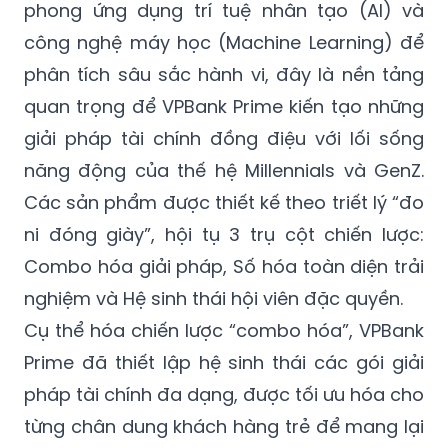
phong ứng dụng trí tuệ nhân tạo (AI) và
công nghệ máy học (Machine Learning) để
phân tích sâu sắc hành vi, đây là nền tảng
quan trọng để VPBank Prime kiến tạo những
giải pháp tài chính đồng điệu với lối sống
năng động của thế hệ Millennials và GenZ.
Các sản phẩm được thiết kế theo triết lý “đo
ni đóng giày”, hội tụ 3 trụ cột chiến lược:
Combo hóa giải pháp, Số hóa toàn diện trải
nghiệm và Hệ sinh thái hội viên đặc quyền.
Cụ thể hóa chiến lược “combo hóa”, VPBank
Prime đã thiết lập hệ sinh thái các gói giải
pháp tài chính đa dạng, được tối ưu hóa cho
từng chân dung khách hàng trẻ để mang lại