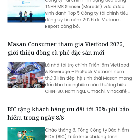
Công ty Tài chính Tín dụng tiêu dùng
chặt chẽ ngân sách và dòng tiền theo
TNHH MB Shinsei (Mcredit) vừa được
thời gian thực.
vinh danh Top 5 Công ty tài chính tiêu
dùng uy tín năm 2026 do Vietnam
Report công bố.
Masan Consumer tham gia Vietfood 2026,
giới thiệu dòng cà phê đặc sản mới
Là nhà tài trợ chính Triển lãm Vietfood
& Beverage – ProPack Vietnam năm
thứ 3 liên tiếp, hệ sinh thái Masan mang
đến khu trải nghiệm các thương hiệu
CHIN-SU, Nam Ngư, Omachi, Vinacafé,
Phở Story, WinEco, trong đó dòng cà
phê Vinacafé Fine Robusta lần đầu xuất
BIC tặng khách hàng ưu đãi tới 30% phí bảo
hiện tại triển lãm. Sự kiện diễn ra từ
hiểm trong ngày 8/8
ngày 6-8/8/2026, tại Trung tâm Hội
chợ & Triển lãm Sài Gòn (SECC).
Chào tháng 8, Tổng Công ty Bảo hiểm
BIDV (BIC) triển khai chương trình