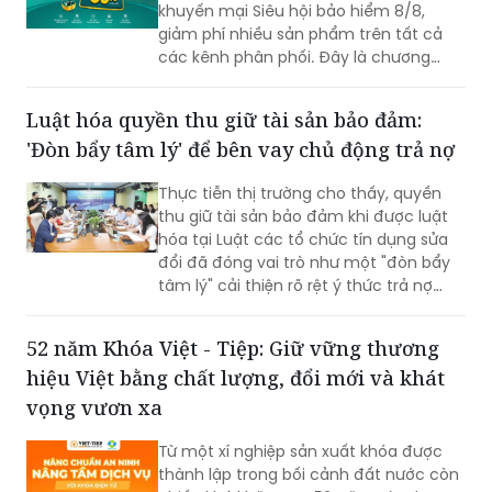
khuyến mại Siêu hội bảo hiểm 8/8,
giảm phí nhiều sản phẩm trên tất cả
các kênh phân phối. Đây là chương
trình ưu đãi có mức giảm phí tốt nhất
của BIC ở trong cùng thời điểm.
Luật hóa quyền thu giữ tài sản bảo đảm:
'Đòn bẩy tâm lý' để bên vay chủ động trả nợ
Thực tiễn thị trường cho thấy, quyền
thu giữ tài sản bảo đảm khi được luật
hóa tại Luật các tổ chức tín dụng sửa
đổi đã đóng vai trò như một "đòn bẩy
tâm lý" cải thiện rõ rệt ý thức trả nợ
của bên vay.
52 năm Khóa Việt - Tiệp: Giữ vững thương
hiệu Việt bằng chất lượng, đổi mới và khát
vọng vươn xa
Từ một xí nghiệp sản xuất khóa được
thành lập trong bối cảnh đất nước còn