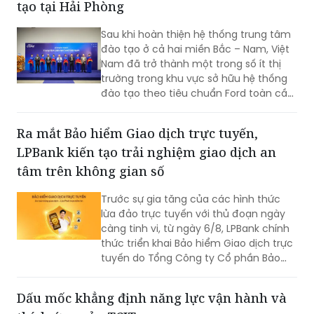
tạo tại Hải Phòng
ánh sự bền bỉ của doanh nghiệp Việt
trong quá trình đổi mới, hội nhập và
Sau khi hoàn thiện hệ thống trung tâm
không ngừng nâng cao năng lực cạnh
đào tạo ở cả hai miền Bắc – Nam, Việt
tranh.
Nam đã trở thành một trong số ít thị
trường trong khu vực sở hữu hệ thống
đào tạo theo tiêu chuẩn Ford toàn cầu,
cùng với Thái Lan, Nam Phi, Úc và
Philippin.
Ra mắt Bảo hiểm Giao dịch trực tuyến,
LPBank kiến tạo trải nghiệm giao dịch an
tâm trên không gian số
Trước sự gia tăng của các hình thức
lừa đảo trực tuyến với thủ đoạn ngày
càng tinh vi, từ ngày 6/8, LPBank chính
thức triển khai Bảo hiểm Giao dịch trực
tuyến do Tổng Công ty Cổ phần Bảo
hiểm LPBank (LPBI) cung cấp.
Dấu mốc khẳng định năng lực vận hành và