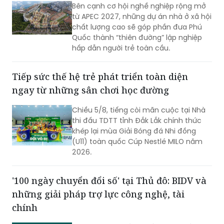
Bên cạnh cơ hội nghề nghiệp rộng mở
từ APEC 2027, những dự án nhà ở xã hội
chất lượng cao sẽ góp phần đưa Phú
Quốc thành “thiên đường” lập nghiệp
hấp dẫn người trẻ toàn cầu.
Tiếp sức thế hệ trẻ phát triển toàn diện
ngay từ những sân chơi học đường
Chiều 5/8, tiếng còi mãn cuộc tại Nhà
thi đấu TDTT tỉnh Đắk Lắk chính thức
khép lại mùa Giải Bóng đá Nhi đồng
(U11) toàn quốc Cúp Nestlé MILO năm
2026.
'100 ngày chuyển đổi số' tại Thủ đô: BIDV và
những giải pháp trợ lực công nghệ, tài
chính