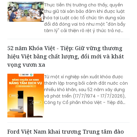
Thực tiễn thị trường cho thấy, quyền
thu giữ tài sản bảo đảm khi được luật
hóa tại Luật các tổ chức tín dụng sửa
đổi đã đóng vai trò như một "đòn bẩy
tâm lý" cải thiện rõ rệt ý thức trả nợ
của bên vay.
52 năm Khóa Việt - Tiệp: Giữ vững thương
hiệu Việt bằng chất lượng, đổi mới và khát
vọng vươn xa
Từ một xí nghiệp sản xuất khóa được
thành lập trong bối cảnh đất nước còn
nhiều khó khăn, sau 52 năm xây dựng
và phát triển (17/7/1974 - 17/7/2026),
Công ty Cổ phần Khóa Việt - Tiệp đã
trở thành một trong những doanh
nghiệp cơ khí tiêu biểu của Việt Nam.
Hành trình hơn nửa thế kỷ ấy không chỉ
là câu chuyện tăng trưởng của một
Ford Việt Nam khai trương Trung tâm đào
thương hiệu “quốc dân”, mà còn phản