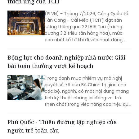
thích ứng của TCIT
(PLVN) - Tháng 7/2026, Cảng Quốc tế
Tân Cảng - Cái Mép (TCIT) đạt sản
lượng thông qua 221.819 Teu (tương
đương 3,2 triệu tấn hàng hóa), mức
cao nhất kể từ khi đi vào hoạt động,
vượt kỷ lục được thiết lập vào tháng
8/2025. Kết quả này không chỉ đánh
Động lực cho doanh nghiệp nhà nước: Giải
dấu bước tăng trưởng về sản lượng mà
bài toán thưởng vượt kế hoạch
còn khẳng định năng lực vận hành, khả
năng thích ứng và chất lượng dịch vụ
Trong danh mục nhiệm vụ mà Nghị
của TCIT trong bối cảnh thị trường vận
quyết số 79 của Bộ Chính trị giao cho
tải biển và chuỗi cung ứng toàn cầu
các bộ, ngành, có một nội dung mang
còn nhiều biến động.
tính kỹ thuật nhưng lại đóng vai trò
then chốt trong việc nâng cao hiệu quả
hoạt động của doanh nghiệp nhà nước
(DNNN): xây dựng cơ chế thưởng theo
Phú Quốc - Thiên đường lập nghiệp của
tỷ lệ đối với phần lợi nhuận vượt kế
người trẻ toàn cầu
hoạch.