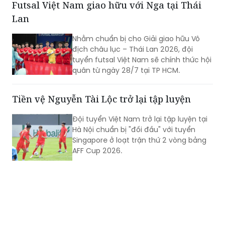
trong khi đó Singapore đã có chiến
thắng thứ 2 liên tiếp.
Futsal Việt Nam giao hữu với Nga tại Thái
Lan
Nhằm chuẩn bị cho Giải giao hữu Vô
địch châu lục – Thái Lan 2026, đội
tuyển futsal Việt Nam sẽ chính thức hội
quân từ ngày 28/7 tại TP HCM.
Tiền vệ Nguyễn Tài Lộc trở lại tập luyện
Đội tuyển Việt Nam trở lại tập luyện tại
Hà Nội chuẩn bị "đối đầu" với tuyển
Singapore ở loạt trận thứ 2 vòng bảng
AFF Cup 2026.