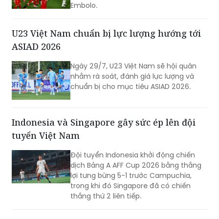
quân sự, võ thuật và thể thao Công an
Hội đồng Liên đoàn Bóng đá Quốc tế
nhân dân (CAND)năm 2026.
(IFAB) thừa nhận tổ trọng tài và VAR đã
áp dụng sai quy trình khi đuổi Breel
Embolo.
U23 Việt Nam chuẩn bị lực lượng hướng tới
ASIAD 2026
Ngày 29/7, U23 Việt Nam sẽ hội quân
nhằm rà soát, đánh giá lực lượng và
chuẩn bị cho mục tiêu ASIAD 2026.
Indonesia và Singapore gây sức ép lên đội
tuyển Việt Nam
Đội tuyển Indonesia khởi động chiến
dịch Bảng A AFF Cup 2026 bằng thắng
lợi tưng bừng 5-1 trước Campuchia,