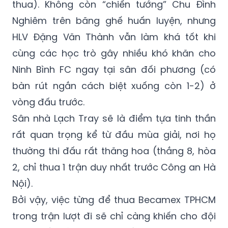
thắng khi gặp Becamex TPHCM sau 4 trận
liên tiếp không thắng (trong đó có tới 3 trận
thua). Không còn “chiến tướng” Chu Đình
Nghiêm trên băng ghế huấn luyện, nhưng
HLV Đặng Văn Thành vẫn làm khá tốt khi
cùng các học trò gây nhiều khó khăn cho
Ninh Bình FC ngay tại sân đối phương (có
bàn rút ngắn cách biệt xuống còn 1-2) ở
vòng đấu trước.
Sân nhà Lạch Tray sẽ là điểm tựa tinh thần
rất quan trọng kể từ đầu mùa giải, nơi họ
thường thi đấu rất thăng hoa (thắng 8, hòa
2, chỉ thua 1 trận duy nhất trước Công an Hà
Nội).