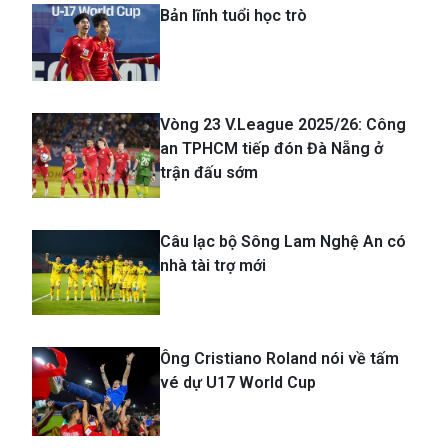
TIN LIÊN QUAN
Bản lĩnh tuổi học trò
Vòng 23 V.League 2025/26: Công
an TPHCM tiếp đón Đà Nẵng ở
trận đấu sớm
Câu lạc bộ Sông Lam Nghệ An có
nhà tài trợ mới
Ông Cristiano Roland nói về tấm