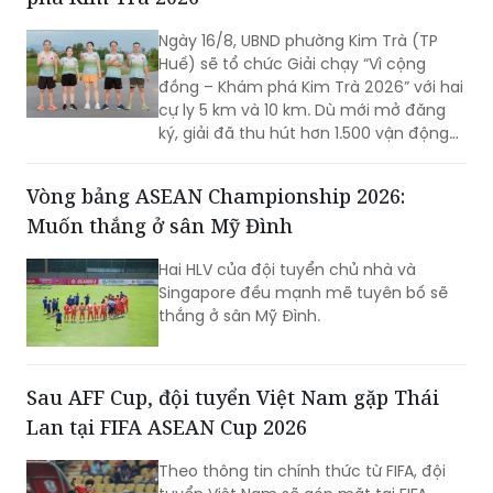
Sắp diễn ra Giải chạy 'Vì cộng đồng – Khám
phá Kim Trà 2026'
Ngày 16/8, UBND phường Kim Trà (TP
Huế) sẽ tổ chức Giải chạy “Vì cộng
đồng – Khám phá Kim Trà 2026” với hai
cự ly 5 km và 10 km. Dù mới mở đăng
ký, giải đã thu hút hơn 1.500 vận động
viên trong và ngoài địa phương tham
gia, cho thấy sức hút của một sự kiện
Vòng bảng ASEAN Championship 2026:
thể thao mang đậm bản sắc quê
Muốn thắng ở sân Mỹ Đình
hương.
Hai HLV của đội tuyển chủ nhà và
Singapore đều mạnh mẽ tuyên bố sẽ
thắng ở sân Mỹ Đình.
Sau AFF Cup, đội tuyển Việt Nam gặp Thái