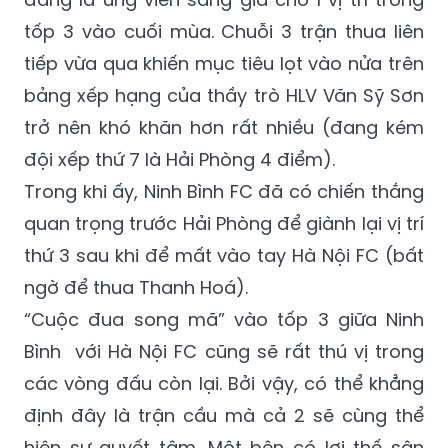
Tại sân Vinh, Sông Lam Nghệ An ( có 24
điểm) đối đầu với tân binh Ninh Bình – đội
đang là ứng viên sáng giá cho 1 vị trí trong
tốp 3 vào cuối mùa. Chuỗi 3 trận thua liên
tiếp vừa qua khiến mục tiêu lọt vào nửa trên
bảng xếp hạng của thầy trò HLV Văn Sỹ Sơn
trở nên khó khăn hơn rất nhiều (đang kém
đội xếp thứ 7 là Hải Phòng 4 điểm).
Trong khi ấy, Ninh Bình FC đã có chiến thắng
quan trọng trước Hải Phòng để giành lại vị trí
thứ 3 sau khi để mất vào tay Hà Nội FC (bất
ngờ để thua Thanh Hoá).
“Cuộc đua song mã” vào tốp 3 giữa Ninh
Bình với Hà Nội FC cũng sẽ rất thú vị trong