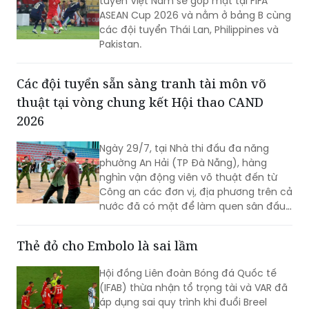
Lan tại FIFA ASEAN Cup 2026
Theo thông tin chính thức từ FIFA, đội
tuyển Việt Nam sẽ góp mặt tại FIFA
ASEAN Cup 2026 và nằm ở bảng B cùng
các đội tuyển Thái Lan, Philippines và
Pakistan.
Các đội tuyển sẵn sàng tranh tài môn võ
thuật tại vòng chung kết Hội thao CAND
2026
Ngày 29/7, tại Nhà thi đấu đa năng
phường An Hải (TP Đà Nẵng), hàng
nghìn vận động viên võ thuật đến từ
Công an các đơn vị, địa phương trên cả
nước đã có mặt để làm quen sân đấu,
rà soát kỹ thuật và hoàn thiện những
khâu chuẩn bị cuối cùng trước khi bước
Thẻ đỏ cho Embolo là sai lầm
vào thi đấu tại Vòng Chung kết Hội thao