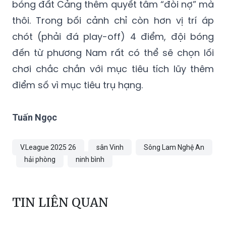
Bởi vậy, việc từng để thua Becamex TPHCM
trong trận lượt đi sẽ chỉ càng khiến cho đội
bóng đất Cảng thêm quyết tâm “đòi nợ” mà
thôi. Trong bối cảnh chỉ còn hơn vị trí áp
chót (phải đá play-off) 4 điểm, đội bóng
đến từ phương Nam rất có thể sẽ chọn lối
chơi chắc chắn với mục tiêu tích lũy thêm
điểm số vì mục tiêu trụ hạng.
Tuấn Ngọc
V.League 2025 26
sân Vinh
Sông Lam Nghệ An
hải phòng
ninh bình