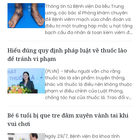
(TYT) trong bối cảnh tổ chức chính
Thông tin từ Bệnh viện Da liễu Trung
quyền địa phương 2 cấp (CQĐP2C)”.
ương, các bác sĩ Phòng khám chuyên
đề Bệnh viêm mạch vừa chẩn đoán và
điều trị một trường hợp mắc u hạt tăng
bạch cầu đa nhân ái toan kèm viêm đa
mạch (Eosinophilic Granulomatosis
with Polyangiitis - EGPA) – một bệnh lý
Hiểu đúng quy định pháp luật về thuốc lào
viêm mạch máu kích thước nhỏ và
để tránh vi phạm
trung bình rất hiếm gặp, đặc biệt ở
người châu Á.
(PLVN) - Nhiều người vẫn cho rằng
thuốc lào là sản phẩm truyền thống,
khác với thuốc lá điếu nên không thuộc
phạm vi điều chỉnh của Luật Phòng,
chống tác hại của thuốc lá. Trao đổi với
phóng viên Báo Pháp luật Việt Nam, Ths.
Nguyễn Thị Thu Hương - chuyên gia về
Bé 6 tuổi bị que tre đâm xuyên vành tai khi
phòng, chống tác hại của thuốc lá
vui chơi
khẳng định đây là cách hiểu không
đúng. Thuốc lào là một dạng thuốc lá
Ngày 29/7, Bệnh viện Đa khoa tỉnh
theo quy định của pháp luật, vì vậy mọi