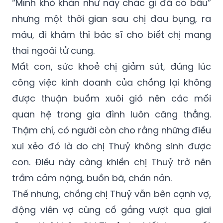
“Mình khó khăn như này chắc gì đã có bầu”
nhưng một thời gian sau chị đau bụng, ra
máu, đi khám thì bác sĩ cho biết chị mang
thai ngoài tử cung.
Mất con, sức khoẻ chị giảm sút, đúng lúc
công việc kinh doanh của chồng lại không
được thuận buồm xuôi gió nên các mối
quan hệ trong gia đình luôn căng thẳng.
Thậm chí, có người còn cho rằng những điều
xui xẻo đó là do chị Thuỷ không sinh được
con. Điều này càng khiến chị Thuỷ trở nên
trầm cảm nặng, buồn bã, chán nản.
Thế nhưng, chồng chị Thuỷ vẫn bên cạnh vợ,
động viên vợ cùng cố gắng vượt qua giai