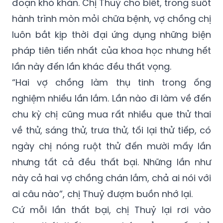
đoạn khó khăn. Chị Thuỷ cho biết, trong suốt
hành trình mòn mỏi chữa bệnh, vợ chồng chị
luôn bắt kịp thời đại ứng dụng những biện
pháp tiên tiến nhất của khoa học nhưng hết
lần này đến lần khác đều thất vọng.
“Hai vợ chồng làm thụ tinh trong ống
nghiệm nhiều lần lắm. Lần nào đi làm về đến
chu kỳ chị cũng mua rất nhiều que thử thai
về thử, sáng thử, trưa thử, tối lại thử tiếp, có
ngày chị nóng ruột thử đến mười mấy lần
nhưng tất cả đều thất bại. Những lần như
này cả hai vợ chồng chán lắm, chả ai nói với
ai câu nào”, chị Thuỷ đượm buồn nhớ lại.
Cứ mỗi lần thất bại, chị Thuỷ lại rơi vào