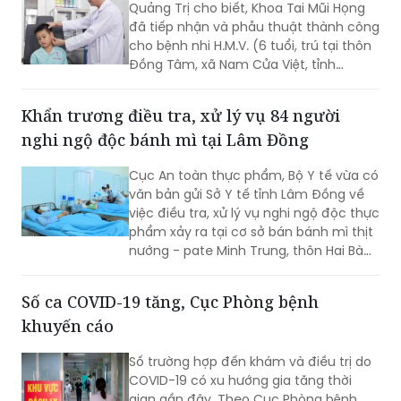
Quảng Trị cho biết, Khoa Tai Mũi Họng
quy định về địa điểm cấm hút, xử phạt
đã tiếp nhận và phẫu thuật thành công
vi phạm và trách nhiệm của người
cho bệnh nhi H.M.V. (6 tuổi, trú tại thôn
quản lý đều được áp dụng tương tự
Đồng Tâm, xã Nam Cửa Việt, tỉnh
như đối với thuốc lá điếu.
Quảng Trị) bị que tre đâm xuyên vành
tai trái.
Khẩn trương điều tra, xử lý vụ 84 người
nghi ngộ độc bánh mì tại Lâm Đồng
Cục An toàn thực phẩm, Bộ Y tế vừa có
văn bản gửi Sở Y tế tỉnh Lâm Đồng về
việc điều tra, xử lý vụ nghi ngộ độc thực
phẩm xảy ra tại cơ sở bán bánh mì thịt
nướng - pate Minh Trung, thôn Hai Bà
Trưng, xã Nam Ban Lâm Hà.
Số ca COVID-19 tăng, Cục Phòng bệnh
khuyến cáo
Số trường hợp đến khám và điều trị do
COVID-19 có xu hướng gia tăng thời
gian gần đây. Theo Cục Phòng bệnh