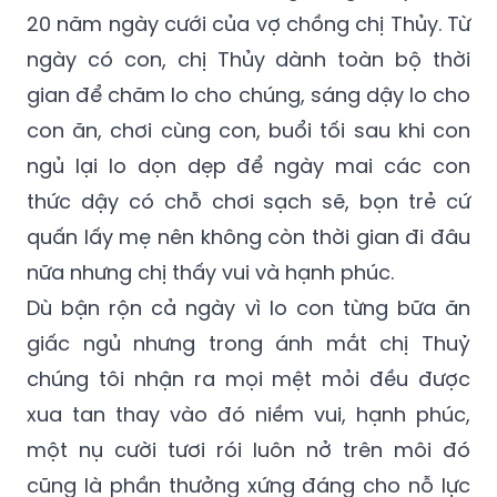
20 năm ngày cưới của vợ chồng chị Thủy. Từ
ngày có con, chị Thủy dành toàn bộ thời
gian để chăm lo cho chúng, sáng dậy lo cho
con ăn, chơi cùng con, buổi tối sau khi con
ngủ lại lo dọn dẹp để ngày mai các con
thức dậy có chỗ chơi sạch sẽ, bọn trẻ cứ
quấn lấy mẹ nên không còn thời gian đi đâu
nữa nhưng chị thấy vui và hạnh phúc.
Dù bận rộn cả ngày vì lo con từng bữa ăn
giấc ngủ nhưng trong ánh mắt chị Thuỷ
chúng tôi nhận ra mọi mệt mỏi đều được
xua tan thay vào đó niềm vui, hạnh phúc,
một nụ cười tươi rói luôn nở trên môi đó
cũng là phần thưởng xứng đáng cho nỗ lực