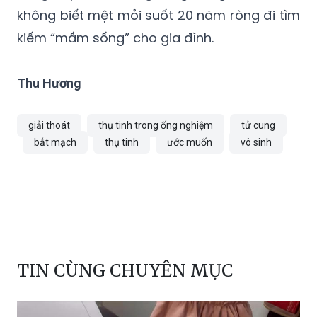
không biết mệt mỏi suốt 20 năm ròng đi tìm
kiếm “mầm sống” cho gia đình.
Thu Hương
giải thoát
thụ tinh trong ống nghiệm
tử cung
bắt mạch
thụ tinh
ước muốn
vô sinh
TIN CÙNG CHUYÊN MỤC