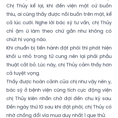
Chị Thủy kể lại, khi đến viện mặt cứ buồn
thiu, ai cũng thấy được nỗi buồn trên mặt, kể
cả lúc cười. Nghe lời bác sỹ tư vấn, chị Thủy
chỉ ậm ừ làm theo chứ gần như không có
chút hi vọng nào.
Khi chuẩn bị tiến hành đặt phôi thì phát hiện
khối u nhỏ trong tử cung nên lại phải phẫu
thuật cắt bỏ. Lúc này, chị Thủy cảm thấy hơn
cả tuyệt vọng.
Thấy được hoàn cảnh của chị như vậy nên y,
bác sỹ ở bệnh viện cũng tích cực động viện
chị Thủy kiên nhẫn chờ đợi đến chu kỳ sau.
Đến ngày thứ 10 sau khi đặt phôi, chị Thủy có
nhờ chồng đổi vía mua duy nhất 1 que thử.