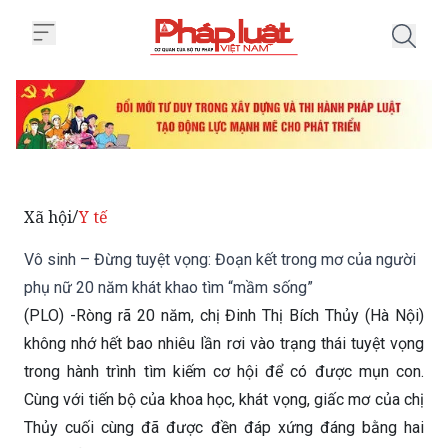
Trang chủ Vô sinh – Đừng tuyệt
Xã hội
Y tế
/
Vô sinh – Đừng tuyệt vọng: Đoạn kết trong mơ của người
phụ nữ 20 năm khát khao tìm “mầm sống”
(PLO) -Ròng rã 20 năm, chị Đinh Thị Bích Thủy (Hà Nội)
không nhớ hết bao nhiêu lần rơi vào trạng thái tuyệt vọng
trong hành trình tìm kiếm cơ hội để có được mụn con.
Cùng với tiến bộ của khoa học, khát vọng, giấc mơ của chị
Thủy cuối cùng đã được đền đáp xứng đáng bằng hai