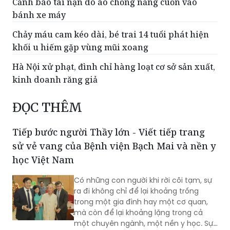
Cảnh báo tai nạn do áo chống nắng cuốn vào
bánh xe máy
Chảy máu cam kéo dài, bé trai 14 tuổi phát hiện
khối u hiếm gặp vùng mũi xoang
Hà Nội xử phạt, đình chỉ hàng loạt cơ sở sản xuất,
kinh doanh răng giả
ĐỌC THÊM
Tiếp bước người Thầy lớn - Viết tiếp trang
sử vẻ vang của Bệnh viện Bạch Mai và nền y
học Việt Nam
Có những con người khi rời cõi tạm, sự
ra đi không chỉ để lại khoảng trống
trong một gia đình hay một cơ quan,
mà còn để lại khoảng lặng trong cả
một chuyên ngành, một nền y học. Sự