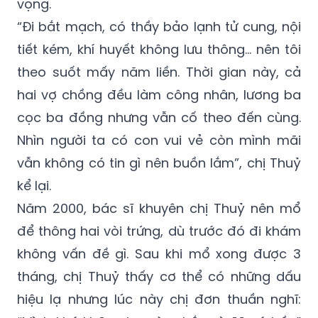
vọng.
“Đi bắt mạch, có thầy bảo lạnh tử cung, nội
tiết kém, khí huyết không lưu thông... nên tôi
theo suốt mấy năm liền. Thời gian này, cả
hai vợ chồng đều làm công nhân, lương ba
cọc ba đồng nhưng vẫn cố theo đến cùng.
Nhìn người ta có con vui vẻ còn mình mãi
vẫn không có tin gì nên buồn lắm”, chị Thuỷ
kể lại.
Năm 2000, bác sĩ khuyên chị Thuỷ nên mổ
để thông hai vòi trứng, dù trước đó đi khám
không vấn đề gì. Sau khi mổ xong được 3
tháng, chị Thuỷ thấy cơ thể có những dấu
hiệu lạ nhưng lúc này chị đơn thuần nghĩ: