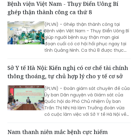
Bệnh viện Việt Nam - Thụy Điển Uông Bí
hướng phát triển hệ thống y tế địa
ghép thận thành công ca thứ 8
phương theo hướng hiện đại, đồng bộ,
đáp ứng yêu cầu chăm sóc sức khỏe
(PLVN) - Ghép thận thành công tại
nhân dân trong giai đoạn mới.
Bệnh viện Việt Nam - Thụy Điển Uông Bí
giúp người bệnh suy thận mạn giai
đoạn cuối có cơ hội hồi phục ngay tại
tỉnh Quảng Ninh. Ca thứ 8 được thực
hiện với sự hỗ trợ của Bệnh viện Việt
Đức.
Sở Y tế Hà Nội: Kiến nghị có cơ chế tài chính
thông thoáng, tự chủ hợp lý cho y tế cơ sở
(PLVN) - Đoàn giám sát chuyên đề của
Ủy ban Dân nguyện và Giám sát của
Quốc hội do Phó Chủ nhiệm Ủy ban
Trần Thị Nhị Hà làm Trưởng đoàn vừa
có cuộc làm việc với Sở Y tế Hà Nội về
việc “giải quyết kiến nghị của cử tri về
bảo đảm nhân lực y tế nhằm nâng cao
Nam thanh niên mắc bệnh cực hiếm
chất lượng hoạt động của trạm y tế