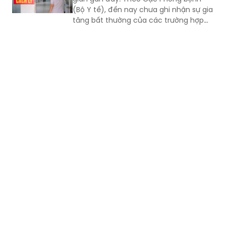
(Bộ Y tế), đến nay chưa ghi nhận sự gia
tăng bất thường của các trường hợp
nặng hoặc tử vong do COVID-19. Tuy
nhiên, mọi người, đặc biệt 6 nhóm
người có nguy cơ cao vẫn phải chủ
động phòng bệnh...