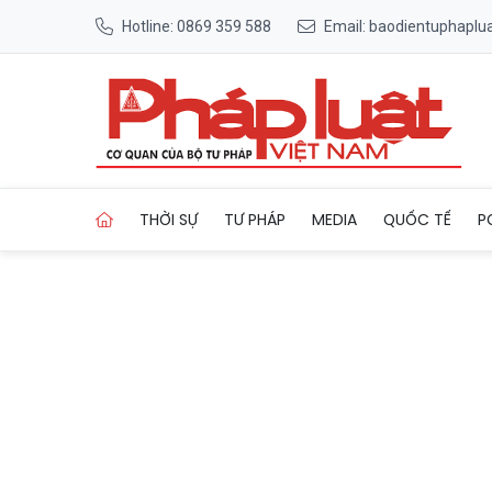
Hotline: 0869 359 588
Email: baodientuphapl
Trang chủ VKSND Tối cao: Rú
THỜI SỰ
TƯ PHÁP
MEDIA
QUỐC TẾ
P