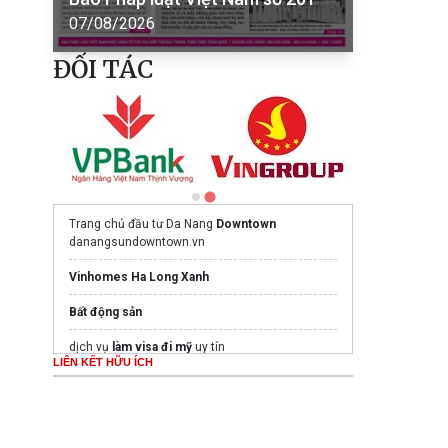
07/08/2026
ĐỐI TÁC
Trang chủ đầu tư Da Nang
Downtown
danangsundowntown.vn
Vinhomes Ha Long Xanh
Bất động sản
dịch vụ
làm visa đi mỹ
uy tín
LIÊN KẾT HỮU ÍCH
https://dienlanhnewcool.com
Mua nước hoa chính hãng tại
Tprofumo.com