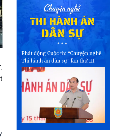
Phát động Cuộc thi “Chuyện nghề
Thi hành án dân sự” lần thứ III
,
t
y