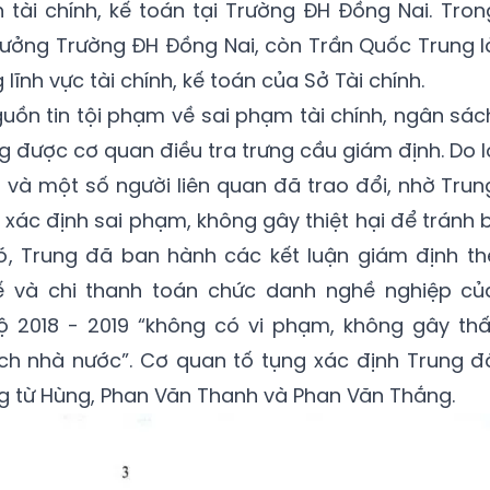
h tài chính, kế toán tại Trường ĐH Đồng Nai. Tron
trưởng Trường ĐH Đồng Nai, còn Trần Quốc Trung l
lĩnh vực tài chính, kế toán của Sở Tài chính.
guồn tin tội phạm về sai phạm tài chính, ngân sác
g được cơ quan điều tra trưng cầu giám định. Do l
g và một số người liên quan đã trao đổi, nhờ Trun
xác định sai phạm, không gây thiệt hại để tránh b
ó, Trung đã ban hành các kết luận giám định th
uế và chi thanh toán chức danh nghề nghiệp củ
 2018 - 2019 “không có vi phạm, không gây thấ
ách nhà nước”. Cơ quan tố tụng xác định Trung đ
g từ Hùng, Phan Văn Thanh và Phan Văn Thắng.