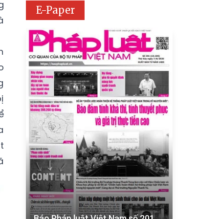
g
E-Paper
à
h
o
g
ị
ể
a
t
ã
Báo Pháp luật Việt Nam số 201