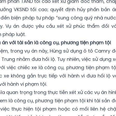
hẩm phán TAND tối cao xét xử giám đốc thẩm, chấ
rưởng VKSND tối cao; quyết định hủy phần bản á
n đến biện pháp tư pháp “sung công quỹ nhà nước
y. Vụ án được yêu cầu xét xử phúc thẩm đối vớ
 pháp luật.
ụ án với tài sản là công cụ, phương tiện phạm tội
iệm, trong vụ án này, Hùng sử dụng ô tô Camry đ
Trung nhằm đưa hối lộ. Tuy nhiên, việc sử dụng x
ới việc chiếc xe là công cụ, phương tiện phạm tội
c xe không gắn trực tiếp với hành vi đưa hối lộ v
ới hành vi phạm tội.
ĩa quan trọng trong thực tiễn xét xử các vụ án hìn
 xem là công cụ, phương tiện phạm tội khi tài sản đ
việc thực hiện tội phạm hoặc có mối liên hệ chặ