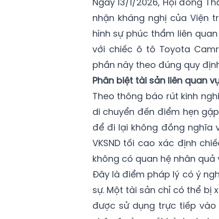
Ngày 13/1/2026, Hội đồng T
nhận kháng nghị của Viện t
hình sự phúc thẩm liên qua
với chiếc ô tô Toyota Camr
phần này theo đúng quy định
Phân biệt tài sản liên quan v
Theo thông báo rút kinh ngh
di chuyển đến điểm hẹn gặp 
để đi lại không đồng nghĩa v
VKSND tối cao xác định chiế
không có quan hệ nhân quả v
Đây là điểm pháp lý có ý ngh
sự. Một tài sản chỉ có thể bị
được sử dụng trực tiếp vào 