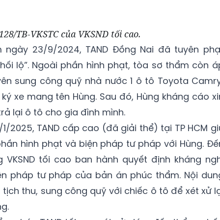
128/TB-VKSTC của VKSND tối cao.
m ngày 23/9/2024, TAND Đồng Nai đã tuyên phạ
 hối lộ”. Ngoài phần hình phạt, tòa sơ thẩm còn á
yên sung công quỹ nhà nước 1 ô tô Toyota Camry
 ký xe mang tên Hùng. Sau đó, Hùng kháng cáo xi
rả lại ô tô cho gia đình mình.
/1/2025, TAND cấp cao (đã giải thể) tại TP HCM gi
hần hình phạt và biện pháp tư pháp với Hùng. Đế
ng VKSND tối cao ban hành quyết định kháng ngh
ện pháp tư pháp của bản án phúc thẩm. Nội dun
ịch thu, sung công quỹ với chiếc ô tô để xét xử lạ
g.