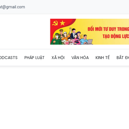
uat@gmail.com
t kinh nghiệm vụ án tịch thu chiếc Camry của người đưa hối lộ
ODCASTS
PHÁP LUẬT
XÃ HỘI
VĂN HÓA
KINH TẾ
BẤT Đ