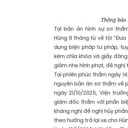
Thông báo 
Tại bản án hình sự sơ thẩ
Hùng 9 tháng tù về tội “Đưa
dụng biện pháp tư pháp, tu
kèm chìa khóa và giấy đăng
giảm nhẹ hình phạt, đề nghị t
Tại phiên phúc thẩm ngày 14
nguyên bản án sơ thẩm về p
ngày 21/10/2025, Viện trưở
giám đốc thẩm với phần bi
kháng nghị đề nghị hủy phần t
theo hướng trả lại xe cho Hùn