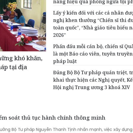
nâng hiệu quả phòng ngừa tội 
Lấy ý kiến đối với các cá nhân đư
nghị khen thưởng “Chiến sĩ thi đ
toàn quốc”, “Nhà giáo tiêu biểu 
2026”
Phấn đấu mỗi cán bộ, chiến sĩ Qu
là một Báo cáo viên, tuyên truyền
hững khó khăn,
pháp luật
áp tại địa
Đảng Bộ Bộ Tư pháp quán triệt, t
khai thực hiện các Nghị quyết, Kế
Hội nghị Trung ương 3 khoá XIV
iểm soát thủ tục hành chính thông minh
trưởng Bộ Tư pháp Nguyễn Thanh Tịnh nhấn mạnh, việc xây dựng