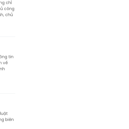
ng chỉ
hủ công
h, chủ
ông tin
n về
ành
luật
ng biên