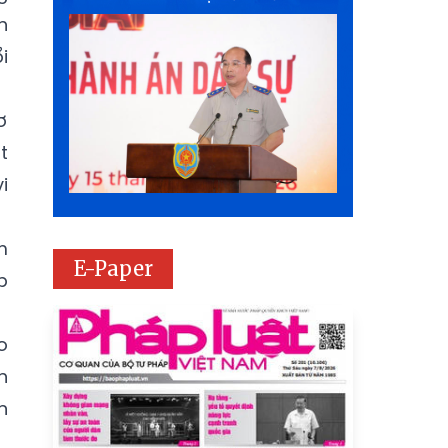
h
i
ơ
t
i
m
E-Paper
p
o
h
n