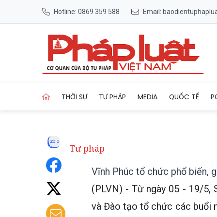
Hotline: 0869 359 588
Email: baodientuphapl
Trang chủ Vĩnh Phúc tổ chức
THỜI SỰ
TƯ PHÁP
MEDIA
QUỐC TẾ
P
Tư pháp
Vĩnh Phúc tổ chức phổ biến, g
(PLVN) - Từ ngày 05 - 19/5, 
và Đào tạo tổ chức các buổi n