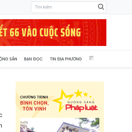
ỘNG SẢN
BẠN ĐỌC
TIN ĐỊA PHƯƠNG
c
h