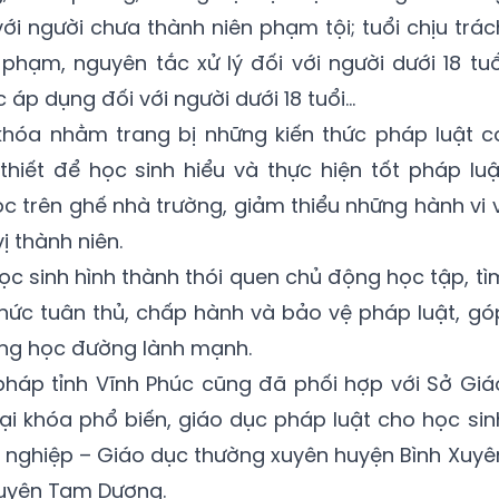
ới người chưa thành niên phạm tội; tuổi chịu trác
 phạm, nguyên tắc xử lý đối với người dưới 18 tuổ
 áp dụng đối với người dưới 18 tuổi…
hóa nhằm trang bị những kiến thức pháp luật c
hiết để học sinh hiểu và thực hiện tốt pháp luậ
c trên ghế nhà trường, giảm thiểu những hành vi v
ị thành niên.
học sinh hình thành thói quen chủ động học tập, tì
thức tuân thủ, chấp hành và bảo vệ pháp luật, gó
ng học đường lành mạnh.
pháp tỉnh Vĩnh Phúc cũng đã phối hợp với Sở Giá
i khóa phổ biến, giáo dục pháp luật cho học sin
 nghiệp – Giáo dục thường xuyên huyện Bình Xuyê
huyện Tam Dương.