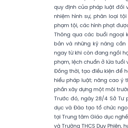
quy định của pháp luật đối v
nhiệm hình sự, phân loại tội
phạm tội, các hình phạt được
Thông qua các buổi ngoại k
bản và những kỹ năng cần t
ngay từ khi còn đang ngồi họ
phạm, lệch chuẩn ở lứa tuổi v
Đồng thời, tạo điều kiện để 
hiểu pháp luật; nâng cao ý 
phần xây dựng một môi trườ
Trước đó, ngày 28/4 Sở Tư 
dục và Đào tạo tổ chức ngoạ
tại Trung tâm Giáo dục nghề
và Trường THCS Duy Phiên, 