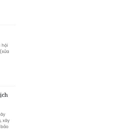
 hội
 (sửa
ịch
xây
, xây
h bảo