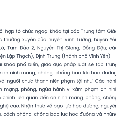
phối hợp tổ chức ngoại khóa tại các Trung tâm Giá
c thường xuyên của huyện Vĩnh Tường, huyện Yê
Lô, Tam Đảo 2, Nguyễn Thị Giang, Đồng Đậu; cá
ện Lập Thạch), Định Trung (thành phố Vĩnh Yên).
i khóa phổ biến, giáo dục pháp luật sẽ tập trun
về an ninh mạng, phòng, chống bạo lực học đường
với người chưa thanh niên phạm tội như: Các hàn
nh mạng, phòng, ngừa hành vi xâm phạm an nin
 chính liên quan đến an ninh mạng, phòng, chốn
ghệ cao. Nhận thức về bạo lực học đường, nguyê
, cách phòng, chống bạo lực học đường và nhữn