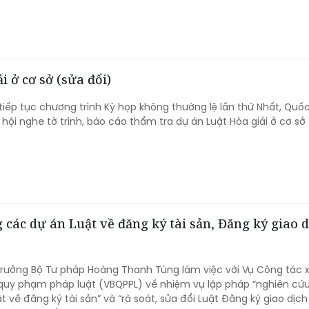
 ở cơ sở (sửa đổi)
 tiếp tục chương trình Kỳ họp không thường lệ lần thứ Nhất, Quốc
 hội nghe tờ trình, báo cáo thẩm tra dự án Luật Hòa giải ở cơ sở
 các dự án Luật về đăng ký tài sản, Đăng ký giao d
trưởng Bộ Tư pháp Hoàng Thanh Tùng làm việc với Vụ Công tác 
quy phạm pháp luật (VBQPPL) về nhiệm vụ lập pháp “nghiên cứu
t về đăng ký tài sản” và “rà soát, sửa đổi Luật Đăng ký giao dịc