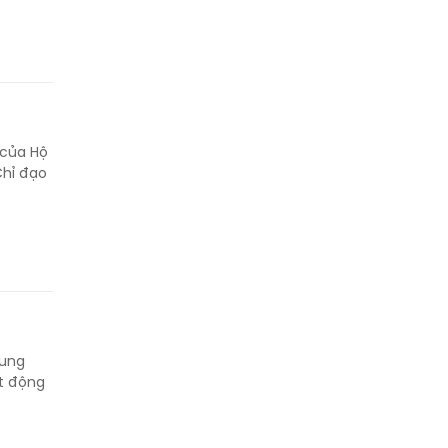
 của Hộ
Chỉ đạo
sung
ạt động