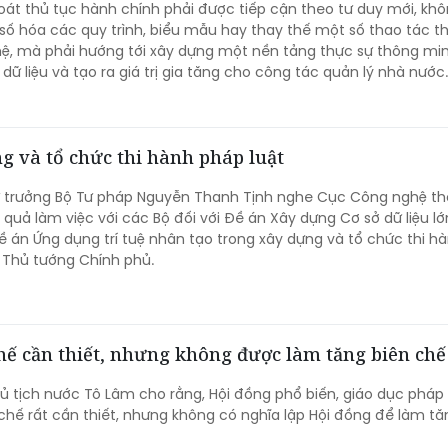
oát thủ tục hành chính phải được tiếp cận theo tư duy mới, khô
c số hóa các quy trình, biểu mẫu hay thay thế một số thao tác t
ệ, mà phải hướng tới xây dựng một nền tảng thực sự thông min
dữ liệu và tạo ra giá trị gia tăng cho công tác quản lý nhà nước.
g và tổ chức thi hành pháp luật
ứ trưởng Bộ Tư pháp Nguyễn Thanh Tịnh nghe Cục Công nghệ th
 quả làm việc với các Bộ đối với Đề án Xây dựng Cơ sở dữ liệu lớ
ề án Ứng dụng trí tuệ nhân tạo trong xây dựng và tổ chức thi h
h Thủ tướng Chính phủ.
hế cần thiết, nhưng không được làm tăng biên chế
hủ tịch nước Tô Lâm cho rằng, Hội đồng phổ biến, giáo dục pháp 
 chế rất cần thiết, nhưng không có nghĩa lập Hội đồng để làm tă