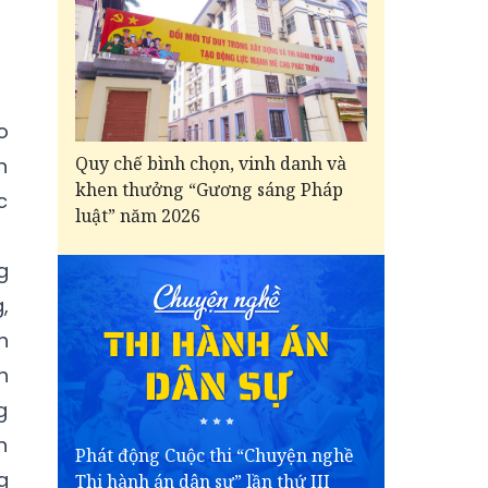
o
Quy chế bình chọn, vinh danh và
n
khen thưởng “Gương sáng Pháp
c
luật” năm 2026
g
,
h
h
g
n
Phát động Cuộc thi “Chuyện nghề
g
Thi hành án dân sự” lần thứ III