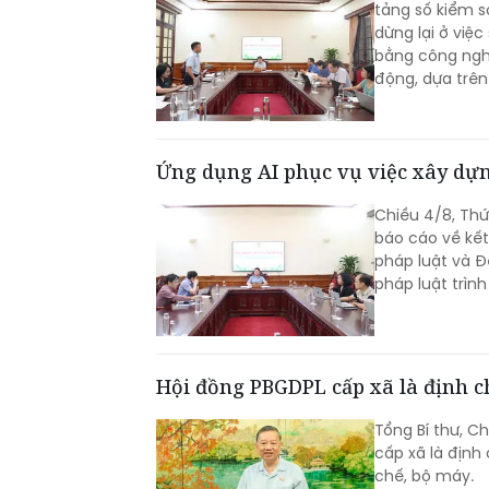
tảng số kiểm s
dừng lại ở việ
bằng công ngh
động, dựa trên 
Ứng dụng AI phục vụ việc xây dựn
Chiều 4/8, Th
báo cáo về kết
pháp luật và Đ
pháp luật trìn
Hội đồng PBGDPL cấp xã là định c
Tổng Bí thư, C
cấp xã là định
chế, bộ máy.