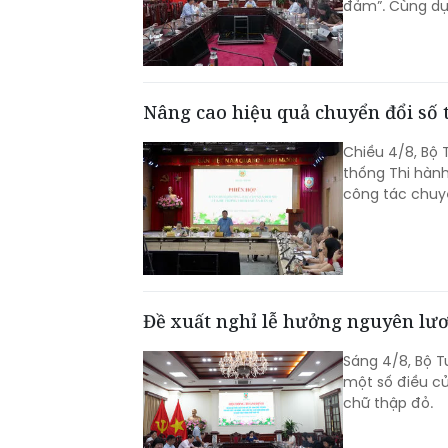
đảm”. Cùng dự
Nâng cao hiệu quả chuyển đổi số 
Chiều 4/8, Bộ 
thống Thi hành
công tác chuyể
Đề xuất nghỉ lễ hưởng nguyên lư
Sáng 4/8, Bộ T
một số điều củ
chữ thập đỏ.