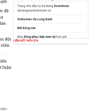
phạm
Trang chủ đầu tư Da Nang
Downtown
ợc đề
danangsundowntown.vn
ua
Vinhomes Ha Long Xanh
năm
Bất động sản
May
đồng phục bếp nam nữ
trọn gói
ân đội
LIÊN KẾT HỮU ÍCH
 viên
SGK Hóa Lớp 10 Kết Nối Tri Thức
Ghế Massage PoongSan chính hãng
poongsankorea.vn
riển
t luận
Mua nước hoa chính hãng tại
Tprofumo.com
Mua nước hoa chính hãng tại
Tprofumo.com
 Nền