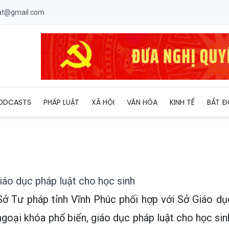
uat@gmail.com
 phổ biến, giáo dục pháp luật cho học sinh
ODCASTS
PHÁP LUẬT
XÃ HỘI
VĂN HÓA
KINH TẾ
BẤT Đ
iáo dục pháp luật cho học sinh
Sở Tư pháp tỉnh Vĩnh Phúc phối hợp với Sở Giáo dụ
goại khóa phổ biến, giáo dục pháp luật cho học sin