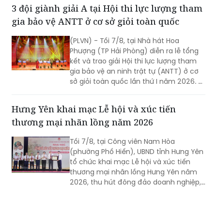
thiếu thông tin.
3 đội giành giải A tại Hội thi lực lượng tham
gia bảo vệ ANTT ở cơ sở giỏi toàn quốc
(PLVN) - Tối 7/8, tại Nhà hát Hoa
Phượng (TP Hải Phòng) diễn ra lễ tổng
kết và trao giải Hội thi lực lượng tham
gia bảo vệ an ninh trật tự (ANTT) ở cơ
sở giỏi toàn quốc lần thứ I năm 2026. 3
đội đến từ Hà Nội, TP Hồ Chí Minh và Hải
Phòng giảnh giải cao nhất.
Hưng Yên khai mạc Lễ hội và xúc tiến
thương mại nhãn lồng năm 2026
Tối 7/8, tại Công viên Nam Hòa
(phường Phố Hiến), UBND tỉnh Hưng Yên
tổ chức khai mạc Lễ hội và xúc tiến
thương mại nhãn lồng Hưng Yên năm
2026, thu hút đông đảo doanh nghiệp,
hợp tác xã, nhà vườn và du khách
tham dự.