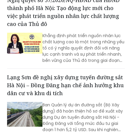
Nghị quyết số 57/2026/NQ-HĐND của HĐND
thành phố Hà Nội: Tạo động lực mới cho
việc phát triển nguồn nhân lực chất lượng
cao của Thủ đô
Khẳng định phát triển nguồn nhân lực
chất lượng cao là một trong những yếu
tố có ý nghĩa quyết định đối với năng
lực cạnh tranh và sự phát triển nhanh,
bền vững của Thủ đô trong giai đoạn
mới, Phó Giám đốc Sở Nội vụ thành phố
Hà Nội Ngô Minh Hoàng cho rằng, điểm
Lạng Sơn đề nghị xây dựng tuyến đường sắt
quan trọng của Nghị quyết số
Hà Nội – Đồng Đăng hạn chế ảnh hưởng khu
57/2026/NQ-HĐND là tạo lập cơ chế
đầu tư có trọng tâm cho nguồn nhân
dân cư và khu di tích
lực, gắn đào tạo, bồi dưỡng với nhu cầu
sử dụng và yêu cầu giải quyết những
Ban Quản lý dự án đường sắt (Bộ Xây
vấn đề thực tiễn của Thành phố.
dựng) đã hoàn thiện hồ sơ đề xuất xây
dựng Dự án tuyến đường sắt Hà Nội -
Đồng Đăng với tổng mức đầu tư giai
đoạn 1 hơn 5,2 tỷ USD. Sau khi nghiên