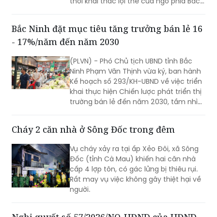
thời khai thác lợi thế cửa ngõ phía Bắc,
nông nghiệp công nghệ cao và bản sắc
văn hóa Jrai để mở rộng không gian
Bắc Ninh đặt mục tiêu tăng trưởng bán lẻ 16
phát triển.
- 17%/năm đến năm 2030
(PLVN) - Phó Chủ tịch UBND tỉnh Bắc
Ninh Phạm Văn Thịnh vừa ký, ban hành
Kế hoạch số 293/KH-UBND về việc triển
khai thực hiện Chiến lược phát triển thị
trường bán lẻ đến năm 2030, tầm nhìn
đến năm 2050 trên địa bàn tỉnh Bắc
Ninh.
Cháy 2 căn nhà ở Sông Đốc trong đêm
Vụ cháy xảy ra tại ấp Xẻo Đôi, xã Sông
Đốc (tỉnh Cà Mau) khiến hai căn nhà
cấp 4 lợp tôn, có gác lửng bị thiêu rụi.
Rất may vụ việc không gây thiệt hại về
người.