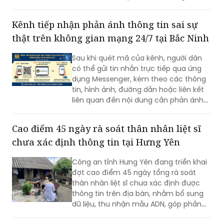
cứu hồ sơ dự án, UBND tỉnh Lạng Sơn đã
có góp ý một số nội dung, trong đó đề
Kênh tiếp nhận phản ánh thông tin sai sự
nghị nghiên cứu hướng tuyến đảm bảo
thật trên không gian mạng 24/7 tại Bắc Ninh
hạn chế tối đa ảnh hưởng hưởng đến
trường học, khu dân cư và khu di tích
Sau khi quét mã của kênh, người dân
lịch sử.
có thể gửi tin nhắn trực tiếp qua ứng
dụng Messenger, kèm theo các thông
tin, hình ảnh, đường dẫn hoặc liên kết
liên quan đến nội dung cần phản ánh...
Cao điểm 45 ngày rà soát thân nhân liệt sĩ
chưa xác định thông tin tại Hưng Yên
Công an tỉnh Hưng Yên đang triển khai
đợt cao điểm 45 ngày tổng rà soát
thân nhân liệt sĩ chưa xác định được
thông tin trên địa bàn, nhằm bổ sung
dữ liệu, thu nhận mẫu ADN, góp phần
xác định danh tính hài cốt liệt sĩ còn