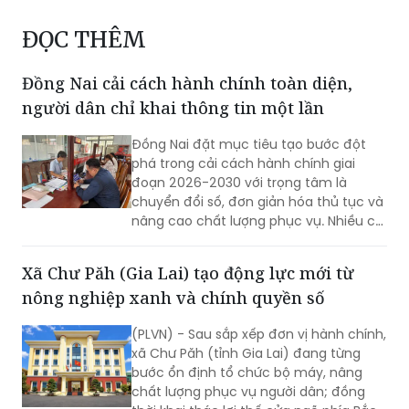
ĐỌC THÊM
Đồng Nai cải cách hành chính toàn diện,
người dân chỉ khai thông tin một lần
Đồng Nai đặt mục tiêu tạo bước đột
phá trong cải cách hành chính giai
đoạn 2026-2030 với trọng tâm là
chuyển đổi số, đơn giản hóa thủ tục và
nâng cao chất lượng phục vụ. Nhiều chỉ
tiêu được đặt ra nhằm rút ngắn thời
gian giải quyết, tăng sự hài lòng của
Xã Chư Păh (Gia Lai) tạo động lực mới từ
người dân và doanh nghiệp.
nông nghiệp xanh và chính quyền số
(PLVN) - Sau sắp xếp đơn vị hành chính,
xã Chư Păh (tỉnh Gia Lai) đang từng
bước ổn định tổ chức bộ máy, nâng
chất lượng phục vụ người dân; đồng