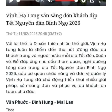
03:10
Phát
Tắt
Cài
Chế
Xem
tiếng
đặt
độ
toàn
Vịnh Hạ Long sẵn sàng đón khách dịp
hình
màn
Tết Nguyên đán Bính Ngọ 2026
trong
hình
hình
Thứ Tư 11/02/2026 20:45 (GMT+7)
Với lợi thế là Di sản thiên nhiên thế giới, Vịnh Hạ
Long luôn là điểm đến thu hút đông đảo du
khách trong và ngoài nước mỗi dịp Tết đến, Xuân
về. Để đáp ứng nhu cầu tham quan, nghỉ dưỡng
tăng cao trong dịp Tết Nguyên đán Bính Ngọ
2026, các cơ quan chức năng và đơn vị quản lý
Vịnh Hạ Long đã chủ động triển khai nhiều giải
pháp, sẵn sàng đón và phục vụ du khách an
toàn, chu đáo.
Văn Phước - Đình Hưng - Mai Lan
Theo