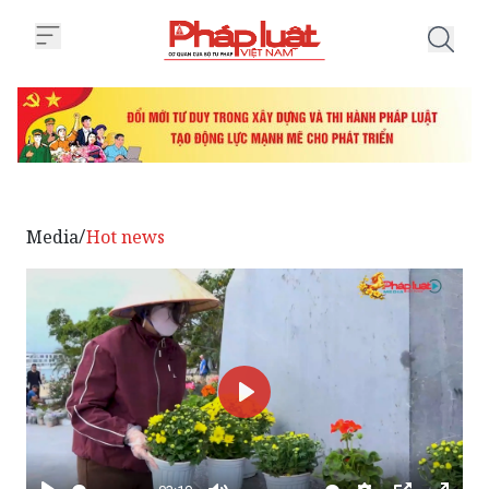
Trang chủ Vịnh Hạ Long sẵn sàn
Media
Hot news
/
Phát