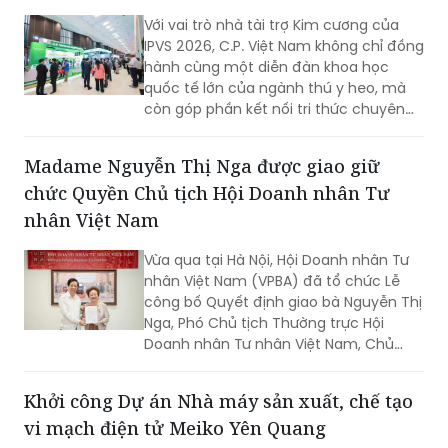
người Việt Nam.
Với vai trò nhà tài trợ Kim cương của
IPVS 2026, C.P. Việt Nam không chỉ đồng
hành cùng một diễn đàn khoa học
quốc tế lớn của ngành thú y heo, mà
còn góp phần kết nối tri thức chuyên
môn với thực tiễn chăn nuôi tại Việt
Nam. Thông qua hội thảo vệ tinh, gian
Madame Nguyễn Thị Nga được giao giữ
hàng triển lãm và các nghiên cứu được
chức Quyền Chủ tịch Hội Doanh nhân Tư
giới thiệu tại hội nghị, doanh nghiệp tiếp
tục khẳng định định hướng phát triển
nhân Việt Nam
chăn nuôi theo hướng an toàn sinh
học, phòng bệnh chủ động và bền
Vừa qua tại Hà Nội, Hội Doanh nhân Tư
vững.
nhân Việt Nam (VPBA) đã tổ chức Lễ
công bố Quyết định giao bà Nguyễn Thị
Nga, Phó Chủ tịch Thường trực Hội
Doanh nhân Tư nhân Việt Nam, Chủ
tịch Tập đoàn BRG, giữ chức vụ Quyền
Chủ tịch Hội Doanh nhân Tư nhân Việt
Khởi công Dự án Nhà máy sản xuất, chế tạo
Nam.
vi mạch điện tử Meiko Yên Quang