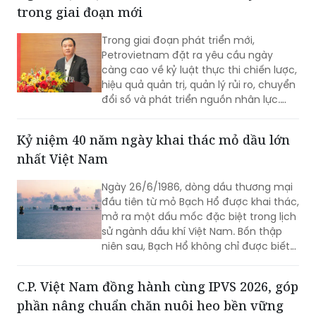
trong giai đoạn mới
Trong giai đoạn phát triển mới,
Petrovietnam đặt ra yêu cầu ngày
càng cao về kỷ luật thực thi chiến lược,
hiệu quả quản trị, quản lý rủi ro, chuyển
đổi số và phát triển nguồn nhân lực.
Trong tổng thể đó, đội ngũ Người đại
diện giữ vai trò quan trọng, góp phần
Kỷ niệm 40 năm ngày khai thác mỏ dầu lớn
đưa các định hướng lớn của Tập đoàn
nhất Việt Nam
đi vào thực tiễn hoạt động tại doanh
nghiệp.
Ngày 26/6/1986, dòng dầu thương mại
đầu tiên từ mỏ Bạch Hổ được khai thác,
mở ra một dấu mốc đặc biệt trong lịch
sử ngành dầu khí Việt Nam. Bốn thập
niên sau, Bạch Hổ không chỉ được biết
đến là mỏ dầu lớn nhất cả nước, mà
còn trở thành biểu tượng của tầm nhìn
C.P. Việt Nam đồng hành cùng IPVS 2026, góp
chiến lược, năng lực khoa học - công
phần nâng chuẩn chăn nuôi heo bền vững
nghệ và khát vọng làm chủ biển của