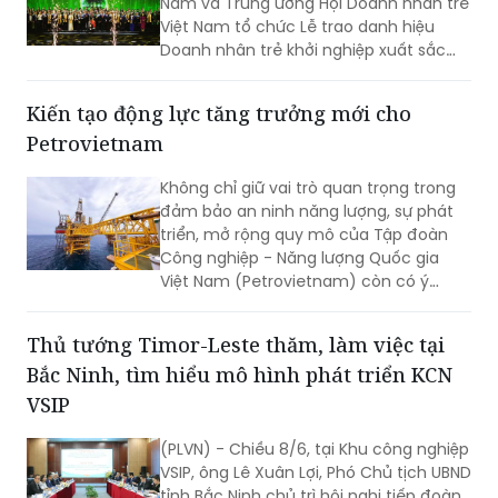
Nam và Trung ương Hội Doanh nhân trẻ
Việt Nam tổ chức Lễ trao danh hiệu
Doanh nhân trẻ khởi nghiệp xuất sắc
2026.
Kiến tạo động lực tăng trưởng mới cho
Petrovietnam
Không chỉ giữ vai trò quan trọng trong
đảm bảo an ninh năng lượng, sự phát
triển, mở rộng quy mô của Tập đoàn
Công nghiệp - Năng lượng Quốc gia
Việt Nam (Petrovietnam) còn có ý
nghĩa quyết định tới mục tiêu tăng
trưởng cao của nền kinh tế.
Thủ tướng Timor-Leste thăm, làm việc tại
Bắc Ninh, tìm hiểu mô hình phát triển KCN
VSIP
(PLVN) - Chiều 8/6, tại Khu công nghiệp
VSIP, ông Lê Xuân Lợi, Phó Chủ tịch UBND
tỉnh Bắc Ninh chủ trì hội nghị tiếp đoàn