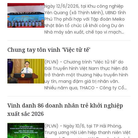
Ngày 12/6/2026, tại Khu công nghiệp
Yên Quang (xã Thịnh Minh), UBND tỉnh
Phú Thọ phối hợp với Tập đoàn Meiko
Nhật Bản tổ chức Lễ khởi công Dự án
Nhà máy sản xuất, chế tạo vi mạch
điện tử Meiko Yên Quang. Phó Thủ
tướng Hồ Quốc Dũng dự và phát biểu
Chung tay tôn vinh 'Việc tử tế'
tại buổi lễ.
(PLVN) - Chương trình “Việc tử tế” do
Đài Truyền hình Việt Nam thực hiện đã
trở thành một thương hiệu truyền hình
uy tín, mang đậm giá trị nhân văn.
Nhiều năm qua, THACO - Công ty Cổ
phần Tập đoàn Trường Hải đồng hành
cùng VTV với mong muốn lan tỏa
Vinh danh 86 doanh nhân trẻ khởi nghiệp
những hành động đẹp, những tấm
xuất sắc 2026
gương đẹp trong xã hội...
(PLVN) - Ngày 10/6, tại TP Hải Phòng,
Trung ương Hội Liên hiệp thanh niên Việt