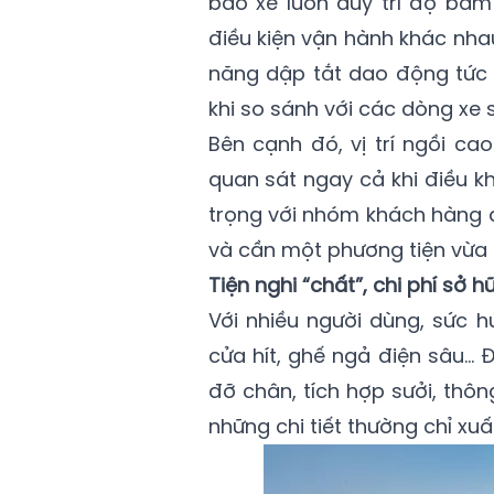
bảo xe luôn duy trì độ bám 
điều kiện vận hành khác nha
năng dập tắt dao động tức 
khi so sánh với các dòng xe
Bên cạnh đó, vị trí ngồi c
quan sát ngay cả khi điều k
trọng với nhóm khách hàng 
và cần một phương tiện vừa t
Tiện nghi “chất”, chi phí sở h
Với nhiều người dùng, sức h
cửa hít, ghế ngả điện sâu… 
đỡ chân, tích hợp sưởi, thô
những chi tiết thường chỉ xuấ