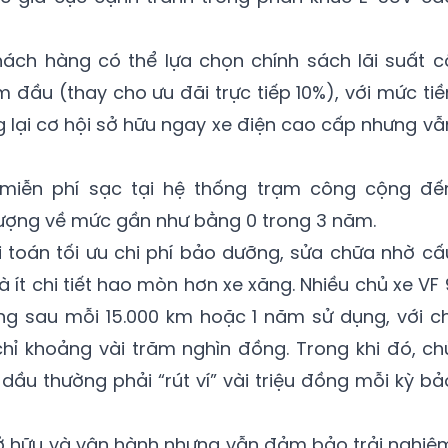
ách hàng có thể lựa chọn chính sách lãi suất c
 đầu (thay cho ưu đãi trực tiếp 10%), với mức tiề
g lại cơ hội sở hữu ngay xe điện cao cấp nhưng vẫ
miễn phí sạc tại hệ thống trạm công cộng đế
lượng về mức gần như bằng 0 trong 3 năm.
 toán tối ưu chi phí bảo dưỡng, sửa chữa nhờ cấ
 ít chi tiết hao mòn hơn xe xăng. Nhiều chủ xe VF 
ng sau mỗi 15.000 km hoặc 1 năm sử dụng, với ch
hỉ khoảng vài trăm nghìn đồng. Trong khi đó, ch
dầu thường phải “rút ví” vài triệu đồng mỗi kỳ bả
 sở hữu và vận hành nhưng vẫn đảm bảo trải nghiệ