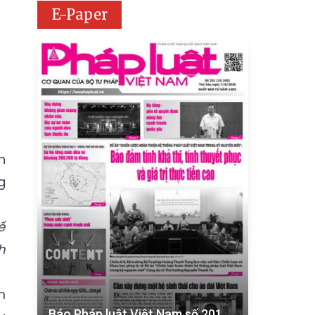
E-Paper
n
g
ế
h
m
Báo Pháp luật Việt Nam số 201