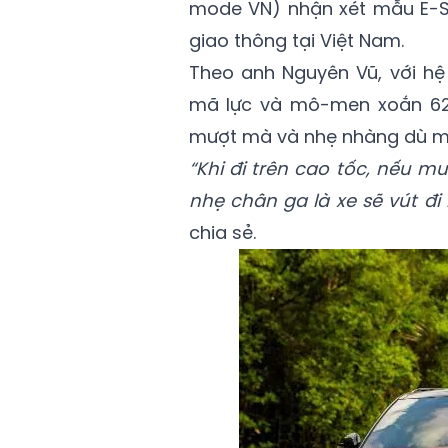
mode VN) nhận xét mẫu E-SU
giao thông tại Việt Nam.
Theo anh Nguyên Vũ, với hệ
mã lực và mô-men xoắn 620
mượt mà và nhẹ nhàng dù man
“Khi đi trên cao tốc, nếu m
nhẹ chân ga là xe sẽ vút đi
chia sẻ.