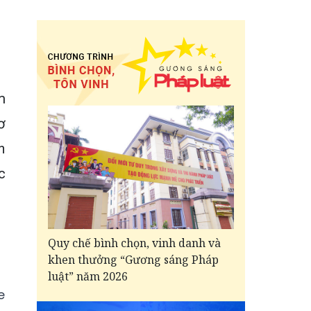
m
ơ
n
c
Quy chế bình chọn, vinh danh và
khen thưởng “Gương sáng Pháp
luật” năm 2026
e