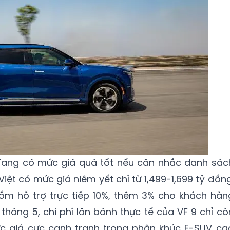
đang có mức giá quá tốt nếu cân nhắc danh sác
iệt có mức giá niêm yết chỉ từ 1,499-1,699 tỷ đồng
gồm hỗ trợ trực tiếp 10%, thêm 3% cho khách hàn
tháng 5, chi phí lăn bánh thực tế của VF 9 chỉ cò
ức giá cực cạnh tranh trong phân khúc E-SUV ca