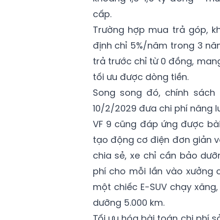
cấp.
Trường hợp mua trả góp, kh
định chỉ 5%/năm trong 3 năm
trả trước chỉ từ 0 đồng, man
tối ưu được dòng tiền.
Song song đó, chính sách 
10/2/2029 đưa chi phí năng 
VF 9 cũng đáp ứng được bài
tạo động cơ điện đơn giản và
chia sẻ, xe chỉ cần bảo dưỡ
phí cho mỗi lần vào xưởng c
một chiếc E-SUV chạy xăng, 
dưỡng 5.000 km.
Tối ưu hóa bài toán chi phí