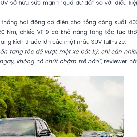
V sở hữu sức mạnh “quá dư dả” so với điều kiệ
 thống hai động cơ điện cho tổng công suất 40
 Nm, chiếc VF 9 có khả năng tăng tốc tức thời
g kích thước lớn của một mẫu SUV full-size.
uốn tăng tốc để vượt một xe bất kỳ, chỉ cần nhíc
 ngay, không có chút chậm trễ nào”,
reviewer nà