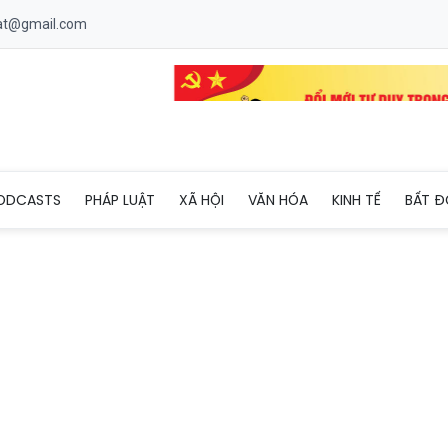
uat@gmail.com
gì khiến doanh nhân sẵn sàng từ bỏ xe xăng hạng sang?
ODCASTS
PHÁP LUẬT
XÃ HỘI
VĂN HÓA
KINH TẾ
BẤT Đ