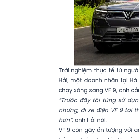
Trải nghiệm thực tế từ ngư
Hải, một doanh nhân tại Hà 
chạy xăng sang VF 9, anh cảm
“Trước đây tôi từng sử dụ
nhưng, đi xe điện VF 9 tôi
hơn”,
anh Hải nói.
VF 9 còn gây ấn tượng với 