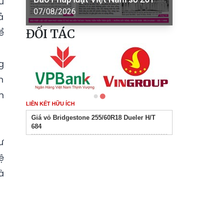
u
07/08/2026
ả
ể
ĐỐI TÁC
g
n
n
LIÊN KẾT HỮU ÍCH
Giá vỏ Bridgestone 255/60R18 Dueler H/T
684
ư
ệ
à