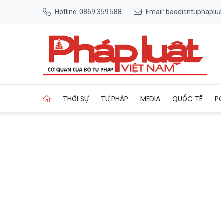
Hotline: 0869 359 588
Email: baodientuphapl
Trang chủ VinFast VF 9 có 
THỜI SỰ
TƯ PHÁP
MEDIA
QUỐC TẾ
P