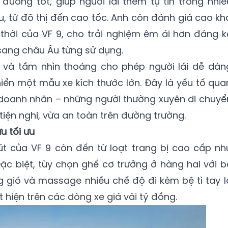
đường tốt, giúp người lái thêm tự tin trong nhiề
u, từ đô thị đến cao tốc. Anh còn đánh giá cao kh
thời của VF 9, cho trải nghiệm êm ái hơn đáng k
 sang châu Âu từng sử dụng.
ao và tầm nhìn thoáng cho phép người lái dễ dàn
hiển một mẫu xe kích thước lớn. Đây là yếu tố qua
doanh nhân – những người thường xuyên di chuyể
iện nghi, vừa an toàn trên đường trường.
ữu tối ưu
út của VF 9 còn đến từ loạt trang bị cao cấp nh
Đặc biệt, tùy chọn ghế cơ trưởng ở hàng hai với b
ng gió và massage nhiều chế độ đi kèm bệ tì tay l
t hiện trên các dòng xe giá vài tỷ đồng.