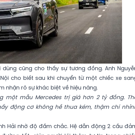
ời dùng cũng cho thấy sự tương đồng. Anh Nguyễ
Nội cho biết sau khi chuyển từ một chiếc xe san
 nhận rõ sự khác biệt về hiệu năng.
ng một mẫu Mercedes trị giá hơn 2 tỷ đồng. Th
 thấy động cơ không hề thua kém, thậm chí nhỉn
anh Hải nhờ độ đầm chắc. Hệ dẫn động 2 cầu đả