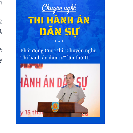
n
2
,
h
Phát động Cuộc thi “Chuyện nghề
Thi hành án dân sự” lần thứ III
y