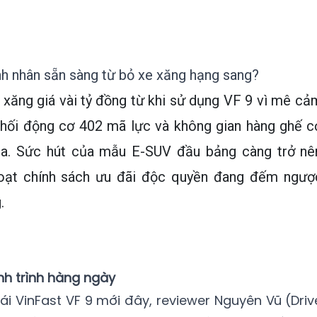
nh nhân sẵn sàng từ bỏ xe xăng hạng sang?
 xăng giá vài tỷ đồng từ khi sử dụng VF 9 vì mê cả
hối động cơ 402 mã lực và không gian hàng ghế c
ia. Sức hút của mẫu E-SUV đầu bảng càng trở nê
 loạt chính sách ưu đãi độc quyền đang đếm ngượ
.
h trình hàng ngày
ái VinFast VF 9 mới đây, reviewer Nguyên Vũ (Driv