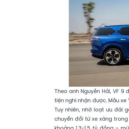
Theo anh Nguyễn Hải, VF 9 
tiện nghi nhận được. Mẫu xe V
Tuy nhiên, nhờ loạt ưu đãi 
chuyển đổi từ xe xăng trong 
khoảng 1,3-1,5 tỷ đồng – m