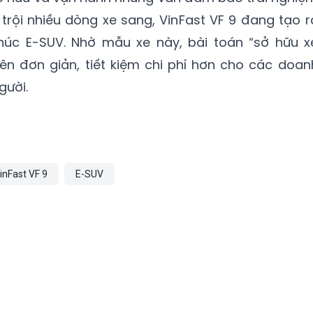
trội nhiều dòng xe sang, VinFast VF 9 đang tạo r
húc E-SUV. Nhờ mẫu xe này, bài toán “sở hữu x
ên đơn giản, tiết kiệm chi phí hơn cho các doan
gười.
inFast VF 9
E-SUV