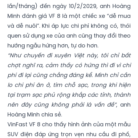
VF 8 Plus được đưa về mức hơn 1 tỷ đồng.
Ngoài ra, với chính sách miễn phí sạc pin (10
lần/tháng) đến ngày 10/2/2029, anh Hoàng
Minh đánh giá VF 8 là một chiếc xe “dễ mua
và dễ nuôi”. Khi áp lực chi phí không có, thói
quen sử dụng xe của anh cũng thay đổi theo
hướng ngẫu hứng hơn, tự do hơn.
“Như chuyến đi xuyên Việt này, tôi chỉ bất
chợt nghĩ ra, cảm thấy có hứng thì đi vì chi
phí đi lại cũng chẳng đáng kể. Mình chỉ cần
lo chi phí ăn ở, tìm chỗ sạc, trong khi hiện
tại trạm sạc phủ rộng khắp các tỉnh, thành
nên đây cũng không phải là vấn đề”
, anh
Hoàng Minh chia sẻ.