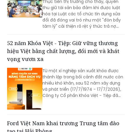
Luật hóa quyền thu giữ tài sản bảo đảm:
'Đòn bẩy tâm lý' để bên vay chủ động trả nợ
Thực tiễn thị trường cho thấy, quyền
thu giữ tài sản bảo đảm khi được luật
hóa tại Luật các tổ chức tín dụng sửa
đổi đã đóng vai trò như một "đòn bẩy
tâm lý" cải thiện rõ rệt ý thức trả nợ
của bên vay.
52 năm Khóa Việt - Tiệp: Giữ vững thương
hiệu Việt bằng chất lượng, đổi mới và khát
vọng vươn xa
Từ một xí nghiệp sản xuất khóa được
thành lập trong bối cảnh đất nước còn
nhiều khó khăn, sau 52 năm xây dựng
và phát triển (17/7/1974 - 17/7/2026),
Công ty Cổ phần Khóa Việt - Tiệp đã
trở thành một trong những doanh
nghiệp cơ khí tiêu biểu của Việt Nam.