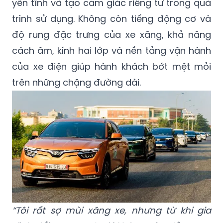
SUV. Chị Thảo Linh, một chủ xe VF 8, đánh
giá đây là điểm đáng tiền vì khoang xe rộng,
yên tĩnh và tạo cảm giác riêng tư trong quá
trình sử dụng. Không còn tiếng động cơ và
độ rung đặc trưng của xe xăng, khả năng
cách âm, kính hai lớp và nền tảng vận hành
của xe điện giúp hành khách bớt mệt mỏi
trên những chặng đường dài.