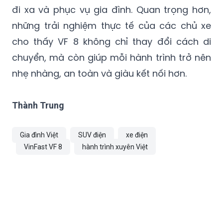
VinFast VF 8 cho thấy hình ảnh của một mẫu
SUV điện đáp ứng trọn vẹn nhu cầu đi phố,
đi xa và phục vụ gia đình. Quan trọng hơn,
những trải nghiệm thực tế của các chủ xe
cho thấy VF 8 không chỉ thay đổi cách di
chuyển, mà còn giúp mỗi hành trình trở nên
nhẹ nhàng, an toàn và giàu kết nối hơn.
Thành Trung
Gia đình Việt
SUV điện
xe điện
VinFast VF 8
hành trình xuyên Việt