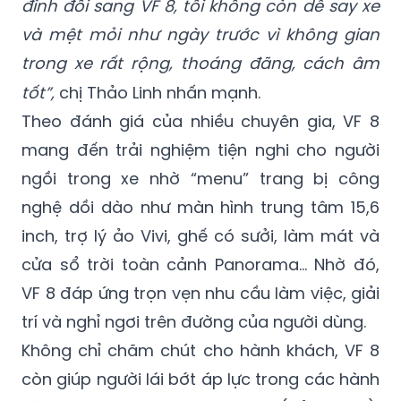
“Tôi rất sợ mùi xăng xe, nhưng từ khi gia
đình đổi sang VF 8, tôi không còn dễ say xe
và mệt mỏi như ngày trước vì không gian
trong xe rất rộng, thoáng đãng, cách âm
tốt”,
chị Thảo Linh nhấn mạnh.
Theo đánh giá của nhiều chuyên gia, VF 8
mang đến trải nghiệm tiện nghi cho người
ngồi trong xe nhờ “menu” trang bị công
nghệ dồi dào như màn hình trung tâm 15,6
inch, trợ lý ảo Vivi, ghế có sưởi, làm mát và
cửa sổ trời toàn cảnh Panorama… Nhờ đó,
VF 8 đáp ứng trọn vẹn nhu cầu làm việc, giải
trí và nghỉ ngơi trên đường của người dùng.