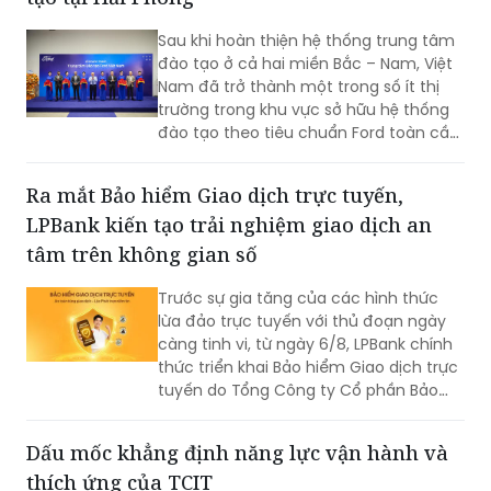
Hành trình hơn nửa thế kỷ ấy không chỉ
là câu chuyện tăng trưởng của một
Ford Việt Nam khai trương Trung tâm đào
thương hiệu “quốc dân”, mà còn phản
tạo tại Hải Phòng
ánh sự bền bỉ của doanh nghiệp Việt
trong quá trình đổi mới, hội nhập và
Sau khi hoàn thiện hệ thống trung tâm
không ngừng nâng cao năng lực cạnh
đào tạo ở cả hai miền Bắc – Nam, Việt
tranh.
Nam đã trở thành một trong số ít thị
trường trong khu vực sở hữu hệ thống
đào tạo theo tiêu chuẩn Ford toàn cầu,
cùng với Thái Lan, Nam Phi, Úc và
Philippin.
Ra mắt Bảo hiểm Giao dịch trực tuyến,
LPBank kiến tạo trải nghiệm giao dịch an
tâm trên không gian số
Trước sự gia tăng của các hình thức
lừa đảo trực tuyến với thủ đoạn ngày
càng tinh vi, từ ngày 6/8, LPBank chính
thức triển khai Bảo hiểm Giao dịch trực
tuyến do Tổng Công ty Cổ phần Bảo
hiểm LPBank (LPBI) cung cấp.