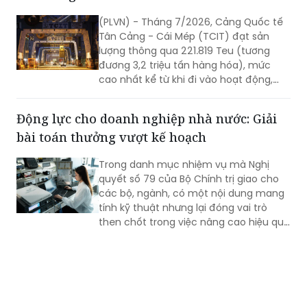
Dấu mốc khẳng định năng lực vận hành và
thích ứng của TCIT
(PLVN) - Tháng 7/2026, Cảng Quốc tế
Tân Cảng - Cái Mép (TCIT) đạt sản
lượng thông qua 221.819 Teu (tương
đương 3,2 triệu tấn hàng hóa), mức
cao nhất kể từ khi đi vào hoạt động,
vượt kỷ lục được thiết lập vào tháng
8/2025. Kết quả này không chỉ đánh
Động lực cho doanh nghiệp nhà nước: Giải
dấu bước tăng trưởng về sản lượng mà
bài toán thưởng vượt kế hoạch
còn khẳng định năng lực vận hành, khả
năng thích ứng và chất lượng dịch vụ
Trong danh mục nhiệm vụ mà Nghị
của TCIT trong bối cảnh thị trường vận
quyết số 79 của Bộ Chính trị giao cho
tải biển và chuỗi cung ứng toàn cầu
các bộ, ngành, có một nội dung mang
còn nhiều biến động.
tính kỹ thuật nhưng lại đóng vai trò
then chốt trong việc nâng cao hiệu quả
hoạt động của doanh nghiệp nhà nước
(DNNN): xây dựng cơ chế thưởng theo