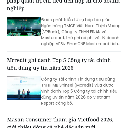
VPBank, FINAN và Mastercard ra mắt giải
pháp quản trị chi tiêu tích hợp AI cho doanh
nghiệp
Được phát triển từ sự hợp tác giữa
Ngân hàng TMCP Việt Nam Thịnh Vượng
(VPBank), Công ty TNHH FINAN và
Mastercard, thẻ ghi nợ phi vật lý doanh
nghiệp VPBiz FinanONE Mastercard tích
hợp AI không chỉ là một phương thức
thanh toán mà còn là giải pháp giúp
Mcredit ghi danh Top 5 Công ty tài chính
doanh nghiệp rút ngắn quy trình phê
tiêu dùng uy tín năm 2026
duyệt chi tiêu, trao quyền chủ động
cho nhân viên nhưng vẫn kiểm soát
Công ty Tài chính Tín dụng tiêu dùng
chặt chẽ ngân sách và dòng tiền theo
TNHH MB Shinsei (Mcredit) vừa được
thời gian thực.
vinh danh Top 5 Công ty tài chính tiêu
dùng uy tín năm 2026 do Vietnam
Report công bố.