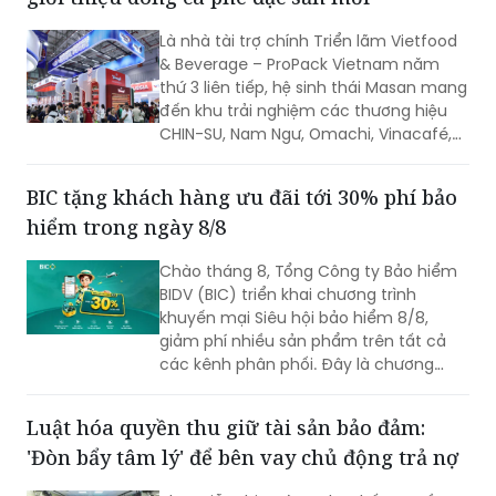
Masan Consumer tham gia Vietfood 2026,
giới thiệu dòng cà phê đặc sản mới
Là nhà tài trợ chính Triển lãm Vietfood
& Beverage – ProPack Vietnam năm
thứ 3 liên tiếp, hệ sinh thái Masan mang
đến khu trải nghiệm các thương hiệu
CHIN-SU, Nam Ngư, Omachi, Vinacafé,
Phở Story, WinEco, trong đó dòng cà
phê Vinacafé Fine Robusta lần đầu xuất
BIC tặng khách hàng ưu đãi tới 30% phí bảo
hiện tại triển lãm. Sự kiện diễn ra từ
hiểm trong ngày 8/8
ngày 6-8/8/2026, tại Trung tâm Hội
chợ & Triển lãm Sài Gòn (SECC).
Chào tháng 8, Tổng Công ty Bảo hiểm
BIDV (BIC) triển khai chương trình
khuyến mại Siêu hội bảo hiểm 8/8,
giảm phí nhiều sản phẩm trên tất cả
các kênh phân phối. Đây là chương
trình ưu đãi có mức giảm phí tốt nhất
của BIC ở trong cùng thời điểm.