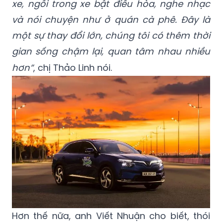
bữa tối.
“Ăn cơm xong, hai vợ chồng rủ nhau đi sạc
xe, ngồi trong xe bật điều hòa, nghe nhạc
và nói chuyện như ở quán cà phê. Đây là
một sự thay đổi lớn, chúng tôi có thêm thời
gian sống chậm lại, quan tâm nhau nhiều
hơn”
,
chị Thảo Linh nói.