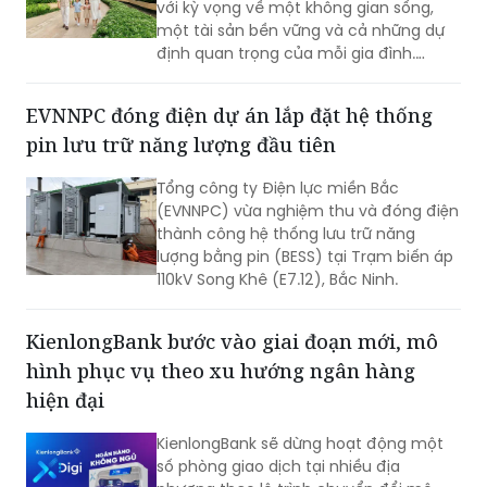
với kỳ vọng về một không gian sống,
một tài sản bền vững và cả những dự
định quan trọng của mỗi gia đình.
Chính vì vậy, cùng với chất lượng sản
phẩm, khách hàng ngày càng kỳ vọng
EVNNPC đóng điện dự án lắp đặt hệ thống
nhiều hơn vào khả năng đồng hành
pin lưu trữ năng lượng đầu tiên
của nhà phát triển trong suốt hành
trình an cư.
Tổng công ty Điện lực miền Bắc
(EVNNPC) vừa nghiệm thu và đóng điện
thành công hệ thống lưu trữ năng
lượng bằng pin (BESS) tại Trạm biến áp
110kV Song Khê (E7.12), Bắc Ninh.
KienlongBank bước vào giai đoạn mới, mô
hình phục vụ theo xu hướng ngân hàng
hiện đại
KienlongBank sẽ dừng hoạt động một
số phòng giao dịch tại nhiều địa