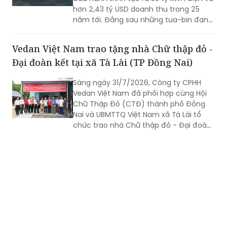
hơn 2,43 tỷ USD doanh thu trong 25
năm tới. Đằng sau những tua-bin đang
quay trên vùng đất Trung Lào là câu
chuyện về một tài sản hạ tầng xuyên
Vedan Việt Nam trao tặng nhà Chữ thập đỏ -
biên giới và mở ra chặng đường mới
Đại đoàn kết tại xã Tà Lài (TP Đồng Nai)
trong chiến lược năng lượng dài hạn
của T&T Group.
Sáng ngày 31/7/2026, Công ty CPHH
Vedan Việt Nam đã phối hợp cùng Hội
Chữ Thập Đỏ (CTĐ) thành phố Đồng
Nai và UBMTTQ Việt Nam xã Tà Lài tổ
chức trao nhà Chữ thập đỏ - Đại đoàn
kết cho gia đình ông Trần Văn Ân (sinh
năm 1960) ngụ tại ấp 6, xã Tà Lài, thành
phố Đồng Nai.