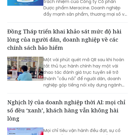
trách nhiệm của Công ty Cổ phần
Dược phẩm Meracine. Doanh nghiệp
đẩy mạnh sản phẩm, thương mại số và
đồng hành cộng đồng hướng tới giai
đoạn phát triển mới.
Đồng Tháp triển khai khảo sát mức độ hài
lòng của người dân, doanh nghiệp về các
chính sách bảo hiểm
Một vài phút quét mã QR sau khi hoàn
tất thủ tục hành chính hay một vài
thao tác đánh giá trực tuyến sẽ trở
thành "cầu nối" để người dân, doanh
nghiệp góp tiếng nói xây dựng ngành
Bảo hiểm xã hội (BHXH) ngày càng
chuyên nghiệp, hiện đại và phục vụ tốt
Nghịch lý của doanh nghiệp thời AI: mọi chỉ
hơn.
số đều ‘xanh’, khách hàng vẫn không hài
lòng
Mọi chỉ tiêu vận hành đều đạt, sự cố