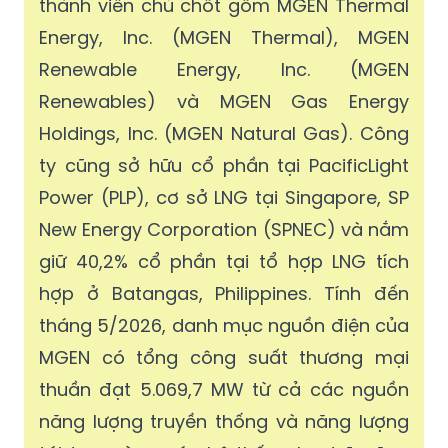
thành viên chủ chốt gồm MGEN Thermal
Energy, Inc. (MGEN Thermal), MGEN
Renewable Energy, Inc. (MGEN
Renewables) và MGEN Gas Energy
Holdings, Inc. (MGEN Natural Gas). Công
ty cũng sở hữu cổ phần tại PacificLight
Power (PLP), cơ sở LNG tại Singapore, SP
New Energy Corporation (SPNEC) và nắm
giữ 40,2% cổ phần tại tổ hợp LNG tích
hợp ở Batangas, Philippines. Tính đến
tháng 5/2026, danh mục nguồn điện của
MGEN có tổng công suất thương mại
thuần đạt 5.069,7 MW từ cả các nguồn
năng lượng truyền thống và năng lượng