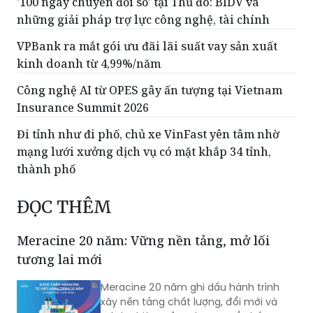
'100 ngày chuyển đổi số' tại Thủ đô: BIDV và
những giải pháp trợ lực công nghệ, tài chính
VPBank ra mắt gói ưu đãi lãi suất vay sản xuất
kinh doanh từ 4,99%/năm
Công nghệ AI từ OPES gây ấn tượng tại Vietnam
Insurance Summit 2026
Đi tỉnh như đi phố, chủ xe VinFast yên tâm nhờ
mạng lưới xưởng dịch vụ có mặt khắp 34 tỉnh,
thành phố
ĐỌC THÊM
Meracine 20 năm: Vững nền tảng, mở lối
tương lai mới
Meracine 20 năm ghi dấu hành trình
xây nền tảng chất lượng, đổi mới và