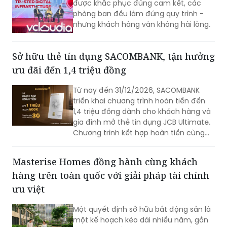
được khắc phục đúng cam kết, các
phòng ban đều làm đúng quy trình -
nhưng khách hàng vẫn không hài lòng.
Sở hữu thẻ tín dụng SACOMBANK, tận hưởng
ưu đãi đến 1,4 triệu đồng
Từ nay đến 31/12/2026, SACOMBANK
triển khai chương trình hoàn tiền đến
1,4 triệu đồng dành cho khách hàng và
gia đình mở thẻ tín dụng JCB Ultimate.
Chương trình kết hợp hoàn tiền cùng
loạt ưu đãi mua sắm, ẩm thực, du lịch,
mang đến nhiều giá trị ngay từ những
Masterise Homes đồng hành cùng khách
giao dịch đầu tiên.
hàng trên toàn quốc với giải pháp tài chính
ưu việt
Một quyết định sở hữu bất động sản là
một kế hoạch kéo dài nhiều năm, gắn