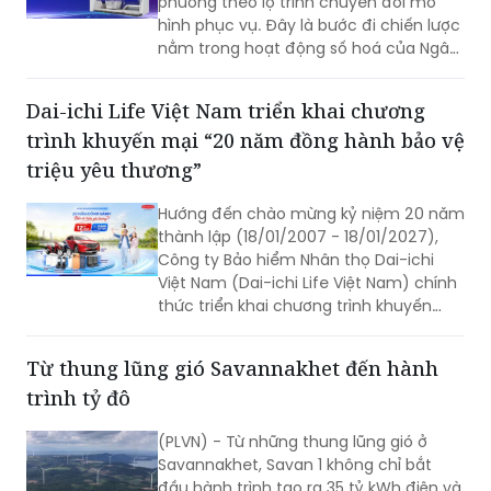
phương theo lộ trình chuyển đổi mô
hình phục vụ. Đây là bước đi chiến lược
nằm trong hoạt động số hoá của Ngân
hàng và đẩy mạnh hệ thống giao dịch
tự động X-Digi “Ngân hàng không ngủ”
Dai-ichi Life Việt Nam triển khai chương
tại hơn 100 điểm giao dịch được triển
trình khuyến mại “20 năm đồng hành bảo vệ
khai trong thời gian qua.
triệu yêu thương”
Hướng đến chào mừng kỷ niệm 20 năm
thành lập (18/01/2007 - 18/01/2027),
Công ty Bảo hiểm Nhân thọ Dai-ichi
Việt Nam (Dai-ichi Life Việt Nam) chính
thức triển khai chương trình khuyến
mại quay số may mắn “20 NĂM ĐỒNG
HÀNH BẢO VỆ TRIỆU YÊU THƯƠNG”.
Từ thung lũng gió Savannakhet đến hành
trình tỷ đô
(PLVN) - Từ những thung lũng gió ở
Savannakhet, Savan 1 không chỉ bắt
đầu hành trình tạo ra 35 tỷ kWh điện và