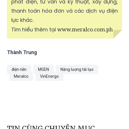
phát điện, tư vấn và kỹ thuật, xây dựng,
thanh toán hóa đơn và các dịch vụ điện
lực khác.
Tìm hiểu thêm tại
www.meralco.com.ph
Thành Trung
điện nền
MGEN
Năng lượng tái tạo
Meralco
VinEnergo
TIN CÙNG CHUYÊN MỤC