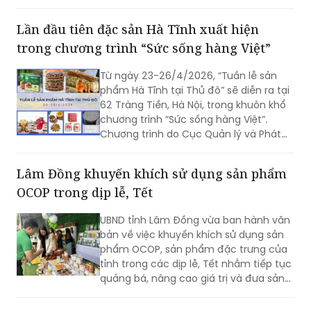
phố thủ công sáng tạo thế giới gắn với
trưng bày, trình diễn, tạo tác sản phẩm
Lần đầu tiên đặc sản Hà Tĩnh xuất hiện
thủ công mỹ nghệ làng nghề.
trong chương trình “Sức sống hàng Việt”
Từ ngày 23-26/4/2026, “Tuần lễ sản
phẩm Hà Tĩnh tại Thủ đô” sẽ diễn ra tại
62 Tràng Tiền, Hà Nội, trong khuôn khổ
chương trình “Sức sống hàng Việt”.
Chương trình do Cục Quản lý và Phát
triển thị trường trong nước phối hợp với
Sở Công Thương tỉnh Hà Tĩnh, UBND
Lâm Đồng khuyến khích sử dụng sản phẩm
phường Hoàn Kiếm, Tiktok shop và
OCOP trong dịp lễ, Tết
Công ty Cổ phần thanh toán quốc gia
Việt Nam tổ chức.
UBND tỉnh Lâm Đồng vừa ban hành văn
bản về việc khuyến khích sử dụng sản
phẩm OCOP, sản phẩm đặc trưng của
tỉnh trong các dịp lễ, Tết nhằm tiếp tục
quảng bá, nâng cao giá trị và đưa sản
phẩm địa phương đến gần hơn với
người tiêu dùng.