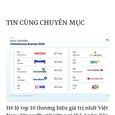
TIN CÙNG CHUYÊN MỤC
Hé lộ top 10 thương hiệu giá trị nhất Việt