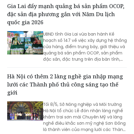
đồng hành cùng người Việt và một
Gia Lai đẩy mạnh quảng bá sản phẩm OCOP,
cam kết không đổi về chất lượng,
đặc sản địa phương gắn với Năm Du lịch
Vinamilk khẳng định sự “cao cấp” với
bảng thành tích quốc tế ấn tượng.
quốc gia 2026
UBND tỉnh Gia Lai vừa ban hành Kế
hoạch số 147 về việc xây dựng hệ thống
cửa hàng, điểm trưng bày, giới thiệu và
quảng bá sản phẩm OCOP, sản phẩm
đặc sản, đặc trưng trên địa bàn tỉnh,
góp phần nâng cao hiệu quả chương
trình “Mỗi xã một sản phẩm OCOP” và
Hà Nội có thêm 2 làng nghề gia nhập mạng
thúc đẩy phát triển du lịch địa phương.
lưới các Thành phố thủ công sáng tạo thế
giới
Tối 8/5, Sở Nông nghiệp và Môi trường
Hà Nội tổ chức Lễ đón nhận làng nghề
khảm trai sơn mài Chuyên Mỹ và làng
nghề điêu khắc sơn mỹ nghệ Sơn Đồng
là thành viên của mạng lưới các Thành