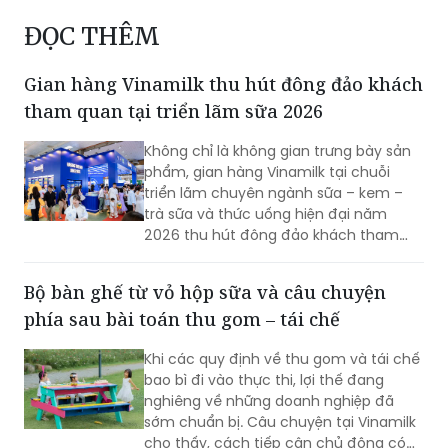
ĐỌC THÊM
Gian hàng Vinamilk thu hút đông đảo khách
tham quan tại triển lãm sữa 2026
Không chỉ là không gian trưng bày sản
phẩm, gian hàng Vinamilk tại chuỗi
triển lãm chuyên ngành sữa – kem –
trà sữa và thức uống hiện đại năm
2026 thu hút đông đảo khách tham
quan, khi biến hành trình 50 năm phát
triển thành trải nghiệm đa giác quan,
Bộ bàn ghế từ vỏ hộp sữa và câu chuyện
nơi người tiêu dùng có thể trực tiếp
phía sau bài toán thu gom – tái chế
“chạm” vào câu chuyện thương hiệu.
Khi các quy định về thu gom và tái chế
bao bì đi vào thực thi, lợi thế đang
nghiêng về những doanh nghiệp đã
sớm chuẩn bị. Câu chuyện tại Vinamilk
cho thấy, cách tiếp cận chủ động có