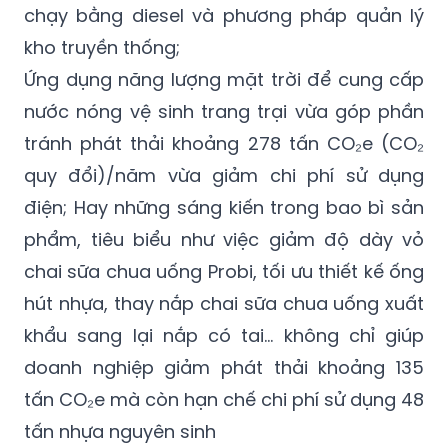
chạy bằng diesel và phương pháp quản lý
kho truyền thống;
Ứng dụng năng lượng mặt trời để cung cấp
nước nóng vệ sinh trang trại vừa góp phần
tránh phát thải khoảng 278 tấn CO₂e (CO₂
quy đổi)/năm vừa giảm chi phí sử dụng
điện; Hay những sáng kiến trong bao bì sản
phẩm, tiêu biểu như việc giảm độ dày vỏ
chai sữa chua uống Probi, tối ưu thiết kế ống
hút nhựa, thay nắp chai sữa chua uống xuất
khẩu sang lại nắp có tai… không chỉ giúp
doanh nghiệp giảm phát thải khoảng 135
tấn CO₂e mà còn hạn chế chi phí sử dụng 48
tấn nhựa nguyên sinh