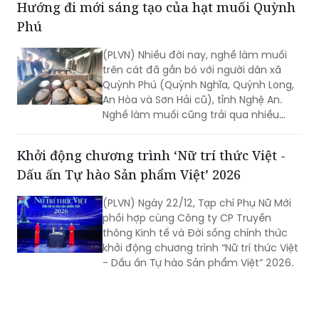
Hướng đi mới sáng tạo của hạt muối Quỳnh
Phú
(PLVN) Nhiều đời nay, nghề làm muối
trên cát đã gắn bó với người dân xã
Quỳnh Phú (Quỳnh Nghĩa, Quỳnh Long,
An Hòa và Sơn Hải cũ), tỉnh Nghệ An.
Nghề làm muối cũng trải qua nhiều
sóng gió thăng trầm những khi “mất
mùa, được giá”, “được mùa, mất giá”.
Khởi động chương trình ‘Nữ trí thức Việt -
Những năm gần đây, sau khi quy hoạch
Dấu ấn Tự hào Sản phẩm Việt’ 2026
lại vùng sản xuất muối, nghề làm muối
Quỳnh Phú đã từng bước ổn định hơn,
(PLVN) Ngày 22/12, Tạp chí Phụ Nữ Mới
ứng dụng khoa học kỹ thuật đưa muối
phối hợp cùng Công ty CP Truyền
đi đến nhiều tỉnh, thành khắp cả nước
thông Kinh tế và Đời sống chính thức
và có giá trị cao.
khởi động chương trình “Nữ trí thức Việt
- Dấu ấn Tự hào Sản phẩm Việt” 2026.