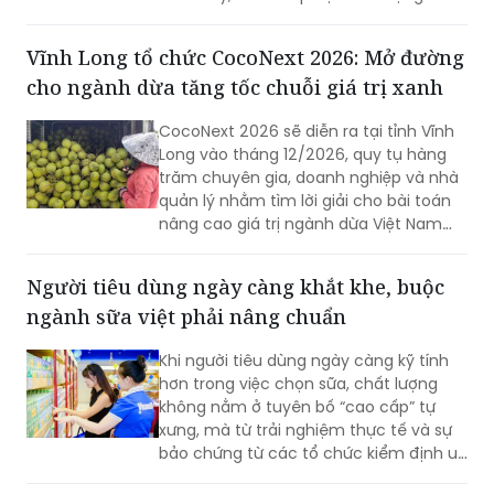
thể chuyển hóa áp lực tuân thủ thành
hiệu quả kinh tế và lợi thế cạnh tranh
Vĩnh Long tổ chức CocoNext 2026: Mở đường
bền vững.
cho ngành dừa tăng tốc chuỗi giá trị xanh
CocoNext 2026 sẽ diễn ra tại tỉnh Vĩnh
Long vào tháng 12/2026, quy tụ hàng
trăm chuyên gia, doanh nghiệp và nhà
quản lý nhằm tìm lời giải cho bài toán
nâng cao giá trị ngành dừa Việt Nam
trong bối cảnh cạnh tranh toàn cầu
ngày càng khốc liệt và yêu cầu phát
Người tiêu dùng ngày càng khắt khe, buộc
triển xanh trở thành xu thế tất yếu.
ngành sữa việt phải nâng chuẩn
Khi người tiêu dùng ngày càng kỹ tính
hơn trong việc chọn sữa, chất lượng
không nằm ở tuyên bố “cao cấp” tự
xưng, mà từ trải nghiệm thực tế và sự
bảo chứng từ các tổ chức kiểm định uy
tín. Ở vị thế anh cả, với gần 50 năm