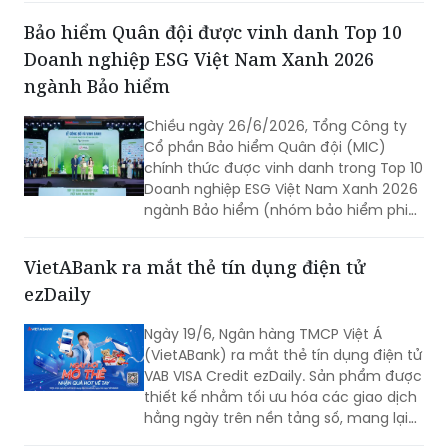
hàng năm 2026".
Bảo hiểm Quân đội được vinh danh Top 10
Doanh nghiệp ESG Việt Nam Xanh 2026
ngành Bảo hiểm
Chiều ngày 26/6/2026, Tổng Công ty
Cổ phần Bảo hiểm Quân đội (MIC)
chính thức được vinh danh trong Top 10
Doanh nghiệp ESG Việt Nam Xanh 2026
ngành Bảo hiểm (nhóm bảo hiểm phi
nhân thọ). Đây là giải thưởng uy tín
được các chuyên gia đánh giá và ghi
VietABank ra mắt thẻ tín dụng điện tử
nhận trong khuôn khổ Chương trình
ezDaily
Nghiên cứu và Vinh danh về cam kết và
thực hiện ESG trong các ngành kinh tế
Ngày 19/6, Ngân hàng TMCP Việt Á
chủ lực năm 2026 do Viet Research
(VietABank) ra mắt thẻ tín dụng điện tử
phối hợp với Báo Tài chính - Đầu tư (Bộ
VAB VISA Credit ezDaily. Sản phẩm được
Tài chính) tổ chức.
thiết kế nhằm tối ưu hóa các giao dịch
hằng ngày trên nền tảng số, mang lại
trải nghiệm "Nhanh chóng - Tiết kiệm -