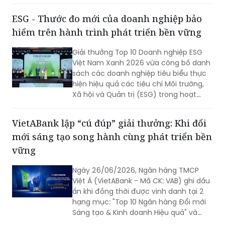
Việt Á (VAB) công bố thông tin về việc
ESG - Thước đo mới của doanh nghiệp bảo
phát hành trái phiếu ra công chúng
hiểm trên hành trình phát triển bền vững
năm 2026 - Đợt 1 như sau:
Giải thưởng Top 10 Doanh nghiệp ESG
Việt Nam Xanh 2026 vừa công bố danh
sách các doanh nghiệp tiêu biểu thực
hiện hiệu quả các tiêu chí Môi trường,
Xã hội và Quản trị (ESG) trong hoạt
động kinh doanh. Tổng Công ty Cổ
phần Bảo hiểm Quân đội (MIC) là một
VietABank lập “cú đúp” giải thưởng: Khi đổi
trong những doanh nghiệp được vinh
mới sáng tạo song hành cùng phát triển bền
danh ở nhóm bảo hiểm phi nhân thọ,
ghi nhận những nỗ lực theo đuổi chiến
vững
lược phát triển bền vững.
Ngày 26/06/2026, Ngân hàng TMCP
Việt Á (VietABank - Mã CK: VAB) ghi dấu
ấn khi đồng thời được vinh danh tại 2
hạng mục: "Top 10 Ngân hàng Đổi mới
Sáng tạo & Kinh doanh Hiệu quả" và
"Top 10 ESG Việt Nam Xanh ngành Ngân