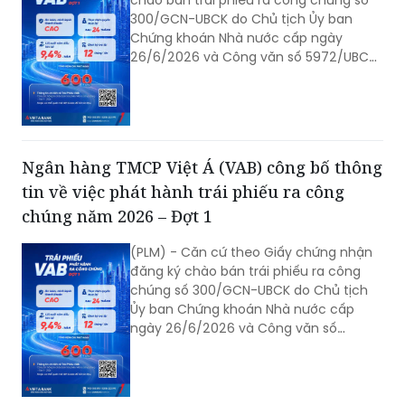
chào bán trái phiếu ra công chúng số
300/GCN-UBCK do Chủ tịch Ủy ban
Chứng khoán Nhà nước cấp ngày
26/6/2026 và Công văn số 5972/UBCK-
QLCB của Ủy ban Chứng khoán Nhà
nước ngày 29/06/2026 về hồ sơ đăng
ký chào bán trái phiếu ra công chúng
của VAB. Ngân hàng TMCP Việt Á (VAB)
công bố thông tin về việc phát hành
Ngân hàng TMCP Việt Á (VAB) công bố thông
trái phiếu ra công chúng năm 2026 -
tin về việc phát hành trái phiếu ra công
Đợt 1 như sau:
chúng năm 2026 – Đợt 1
(PLM) - Căn cứ theo Giấy chứng nhận
đăng ký chào bán trái phiếu ra công
chúng số 300/GCN-UBCK do Chủ tịch
Ủy ban Chứng khoán Nhà nước cấp
ngày 26/6/2026 và Công văn số
5972/UBCK-QLCB của Ủy ban Chứng
khoán Nhà nước ngày 29/06/2026 về
hồ sơ đăng ký chào bán trái phiếu ra
công chúng của VAB. Ngân hàng TMCP