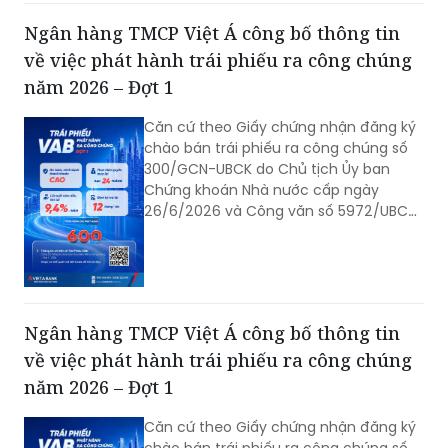
Ngân hàng TMCP Việt Á công bố thông tin
về việc phát hành trái phiếu ra công chúng
năm 2026 – Đợt 1
Căn cứ theo Giấy chứng nhận đăng ký
chào bán trái phiếu ra công chúng số
300/GCN-UBCK do Chủ tịch Ủy ban
Chứng khoán Nhà nước cấp ngày
26/6/2026 và Công văn số 5972/UBCK-
QLCB của Ủy ban Chứng khoán Nhà
nước ngày 29/06/2026 về hồ sơ đăng
ký chào bán trái phiếu ra công chúng
của VAB. Ngân hàng TMCP Việt Á (VAB)
công bố thông tin về việc phát hành
Ngân hàng TMCP Việt Á công bố thông tin
trái phiếu ra công chúng năm 2026 -
về việc phát hành trái phiếu ra công chúng
Đợt 1 như sau:
năm 2026 – Đợt 1
Căn cứ theo Giấy chứng nhận đăng ký