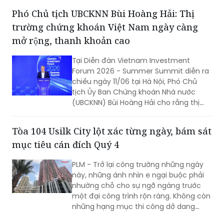
Hiện đại".
Phó Chủ tịch UBCKNN Bùi Hoàng Hải: Thị
trường chứng khoán Việt Nam ngày càng
mở rộng, thanh khoản cao
Tại Diễn đàn Vietnam Investment
Forum 2026 - Summer Summit diễn ra
chiều ngày 11/06 tại Hà Nội, Phó Chủ
tịch Ủy Ban Chứng khoán Nhà nước
(UBCKNN) Bùi Hoàng Hải cho rằng thị
trường chứng khoán Việt Nam đang
đứng trước cơ hội lớn chưa từng có,
Tòa 104 Usilk City lột xác từng ngày, bám sát
trong bối cảnh quy mô thị trường ngày
mục tiêu cán đích Quý 4
càng mở rộng, thanh khoản duy trì ở
mức cao và các giải pháp nâng hạng,
PLM - Trở lại công trường những ngày
hoàn thiện hạ tầng, phát triển sản
này, những ánh nhìn e ngại buộc phải
phẩm mới đang được đẩy mạnh.
nhường chỗ cho sự ngỡ ngàng trước
một đại công trình rộn ràng. Không còn
những hạng mục thi công dở dang
thay vào đó là quyết tâm thực hiện