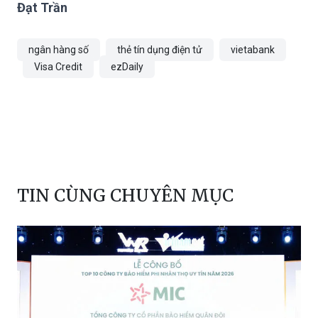
Đạt Trần
ngân hàng số
thẻ tín dụng điện tử
vietabank
Visa Credit
ezDaily
TIN CÙNG CHUYÊN MỤC