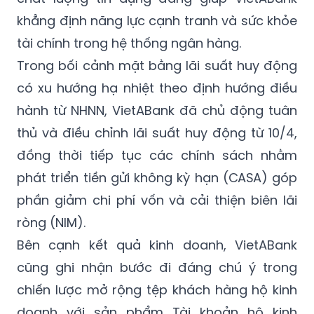
trường. Việc kết hợp hiệu quả giữa tăng
trưởng doanh thu dịch vụ và kiểm soát tốt
chất lượng tín dụng đang giúp VietABank
khẳng định năng lực cạnh tranh và sức khỏe
tài chính trong hệ thống ngân hàng.
Trong bối cảnh mặt bằng lãi suất huy động
có xu hướng hạ nhiệt theo định hướng điều
hành từ NHNN, VietABank đã chủ động tuân
thủ và điều chỉnh lãi suất huy động từ 10/4,
đồng thời tiếp tục các chính sách nhằm
phát triển tiền gửi không kỳ hạn (CASA) góp
phần giảm chi phí vốn và cải thiện biên lãi
ròng (NIM).
Bên cạnh kết quả kinh doanh, VietABank