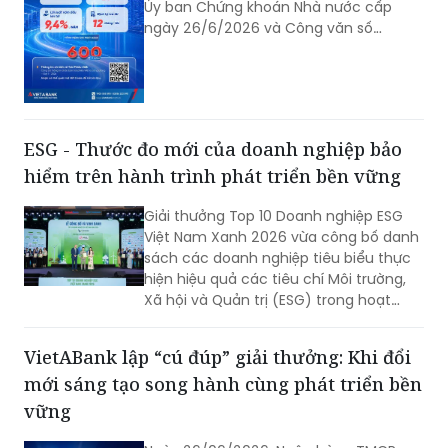
(PLM) - Căn cứ theo Giấy chứng nhận
đăng ký chào bán trái phiếu ra công
chúng số 300/GCN-UBCK do Chủ tịch
Ủy ban Chứng khoán Nhà nước cấp
ngày 26/6/2026 và Công văn số
5972/UBCK-QLCB của Ủy ban Chứng
khoán Nhà nước ngày 29/06/2026 về
hồ sơ đăng ký chào bán trái phiếu ra
công chúng của VAB. Ngân hàng TMCP
Việt Á (VAB) công bố thông tin về việc
ESG - Thước đo mới của doanh nghiệp bảo
phát hành trái phiếu ra công chúng
hiểm trên hành trình phát triển bền vững
năm 2026 - Đợt 1 như sau:
Giải thưởng Top 10 Doanh nghiệp ESG
Việt Nam Xanh 2026 vừa công bố danh
sách các doanh nghiệp tiêu biểu thực
hiện hiệu quả các tiêu chí Môi trường,
Xã hội và Quản trị (ESG) trong hoạt
động kinh doanh. Tổng Công ty Cổ
phần Bảo hiểm Quân đội (MIC) là một
VietABank lập “cú đúp” giải thưởng: Khi đổi
trong những doanh nghiệp được vinh