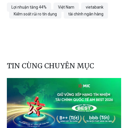
Đạt Trần
Lợi nhuận tăng 44%
Việt Nam
vietabank
Kiểm soát rủi ro tín dụng
tài chính ngân hàng
TIN CÙNG CHUYÊN MỤC