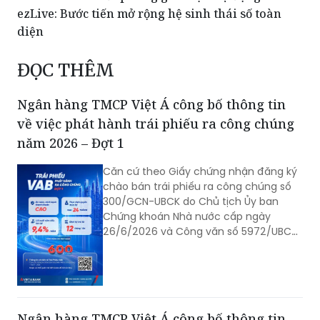
Danko Group: Kiến tạo đô thị, kích hoạt động lực
phát triển vùng
Vietabank ra mắt phòng giao dịch tự động
ezLive: Bước tiến mở rộng hệ sinh thái số toàn
diện
ĐỌC THÊM
Ngân hàng TMCP Việt Á công bố thông tin
về việc phát hành trái phiếu ra công chúng
năm 2026 – Đợt 1
Căn cứ theo Giấy chứng nhận đăng ký
chào bán trái phiếu ra công chúng số
300/GCN-UBCK do Chủ tịch Ủy ban
Chứng khoán Nhà nước cấp ngày
26/6/2026 và Công văn số 5972/UBCK-
QLCB của Ủy ban Chứng khoán Nhà
nước ngày 29/06/2026 về hồ sơ đăng