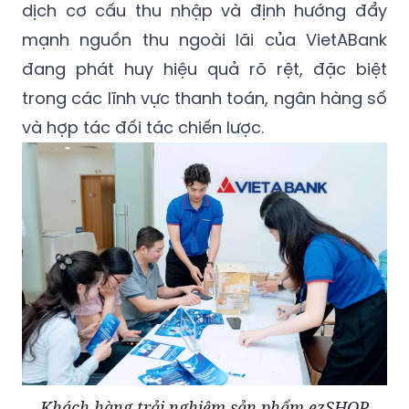
dịch vụ/tổng thu nhập thuần đã được cải
thiện tốt khi chiếm 8,4%; cho thấy sự chuyển
dịch cơ cấu thu nhập và định hướng đẩy
mạnh nguồn thu ngoài lãi của VietABank
đang phát huy hiệu quả rõ rệt, đặc biệt
trong các lĩnh vực thanh toán, ngân hàng số
và hợp tác đối tác chiến lược.