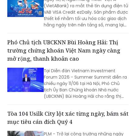
VietABank ra mắt thẻ tín dụng điện tử
nhận trong khuôn khổ Chương trình
ezDaily
Nghiên cứu và Vinh danh về cam kết và
thực hiện ESG trong các ngành kinh tế
Ngày 19/6, Ngân hàng TMCP Việt Á
chủ lực năm 2026 do Viet Research
(VietABank) ra mắt thẻ tín dụng điện tử
phối hợp với Báo Tài chính - Đầu tư (Bộ
VAB VISA Credit ezDaily. Sản phẩm được
Tài chính) tổ chức.
thiết kế nhằm tối ưu hóa các giao dịch
hằng ngày trên nền tảng số, mang lại
trải nghiệm "Nhanh chóng - Tiết kiệm -
Hiện đại".
Phó Chủ tịch UBCKNN Bùi Hoàng Hải: Thị
trường chứng khoán Việt Nam ngày càng
mở rộng, thanh khoản cao
Tại Diễn đàn Vietnam Investment
Forum 2026 - Summer Summit diễn ra
chiều ngày 11/06 tại Hà Nội, Phó Chủ
tịch Ủy Ban Chứng khoán Nhà nước
(UBCKNN) Bùi Hoàng Hải cho rằng thị
trường chứng khoán Việt Nam đang
đứng trước cơ hội lớn chưa từng có,
Tòa 104 Usilk City lột xác từng ngày, bám sát