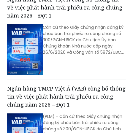
ký chào bán trái phiếu ra công chúng
của VAB. Ngân hàng TMCP Việt Á (VAB)
công bố thông tin về việc phát hành
Ngân hàng TMCP Việt Á công bố thông tin
trái phiếu ra công chúng năm 2026 -
về việc phát hành trái phiếu ra công chúng
Đợt 1 như sau:
năm 2026 – Đợt 1
Căn cứ theo Giấy chứng nhận đăng ký
chào bán trái phiếu ra công chúng số
300/GCN-UBCK do Chủ tịch Ủy ban
Chứng khoán Nhà nước cấp ngày
26/6/2026 và Công văn số 5972/UBCK-
QLCB của Ủy ban Chứng khoán Nhà
nước ngày 29/06/2026 về hồ sơ đăng
ký chào bán trái phiếu ra công chúng
của VAB. Ngân hàng TMCP Việt Á (VAB)
công bố thông tin về việc phát hành
Ngân hàng TMCP Việt Á (VAB) công bố thông
trái phiếu ra công chúng năm 2026 -
tin về việc phát hành trái phiếu ra công
Đợt 1 như sau:
chúng năm 2026 – Đợt 1