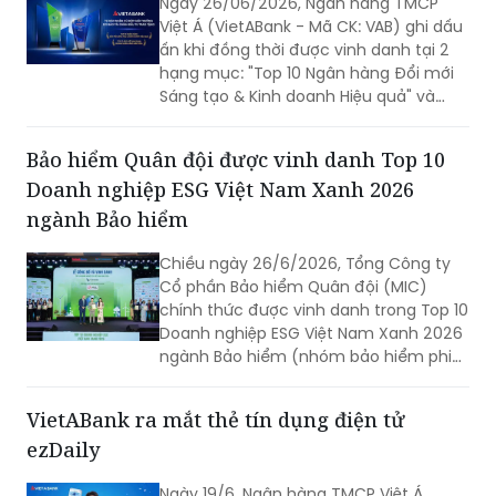
mới sáng tạo song hành cùng phát triển bền
danh ở nhóm bảo hiểm phi nhân thọ,
ghi nhận những nỗ lực theo đuổi chiến
vững
lược phát triển bền vững.
Ngày 26/06/2026, Ngân hàng TMCP
Việt Á (VietABank - Mã CK: VAB) ghi dấu
ấn khi đồng thời được vinh danh tại 2
hạng mục: "Top 10 Ngân hàng Đổi mới
Sáng tạo & Kinh doanh Hiệu quả" và
"Top 10 ESG Việt Nam Xanh ngành Ngân
hàng năm 2026".
Bảo hiểm Quân đội được vinh danh Top 10
Doanh nghiệp ESG Việt Nam Xanh 2026
ngành Bảo hiểm
Chiều ngày 26/6/2026, Tổng Công ty
Cổ phần Bảo hiểm Quân đội (MIC)
chính thức được vinh danh trong Top 10
Doanh nghiệp ESG Việt Nam Xanh 2026
ngành Bảo hiểm (nhóm bảo hiểm phi
nhân thọ). Đây là giải thưởng uy tín
được các chuyên gia đánh giá và ghi