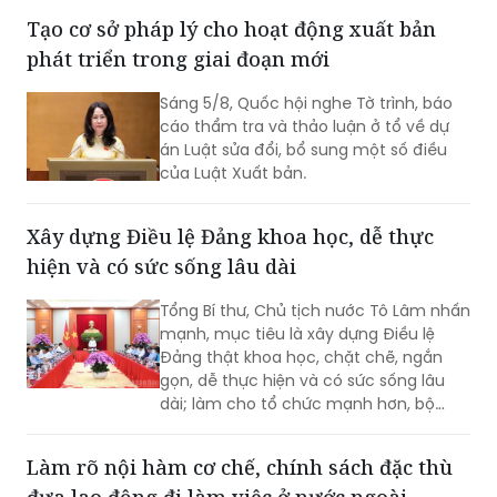
Tạo cơ sở pháp lý cho hoạt động xuất bản
phát triển trong giai đoạn mới
Sáng 5/8, Quốc hội nghe Tờ trình, báo
cáo thẩm tra và thảo luận ở tổ về dự
án Luật sửa đổi, bổ sung một số điều
của Luật Xuất bản.
Xây dựng Điều lệ Đảng khoa học, dễ thực
hiện và có sức sống lâu dài
Tổng Bí thư, Chủ tịch nước Tô Lâm nhấn
mạnh, mục tiêu là xây dựng Điều lệ
Đảng thật khoa học, chặt chẽ, ngắn
gọn, dễ thực hiện và có sức sống lâu
dài; làm cho tổ chức mạnh hơn, bộ
máy thông suốt và trách nhiệm rõ hơn,
quyền lực được kiểm soát tốt hơn, chất
Làm rõ nội hàm cơ chế, chính sách đặc thù
lượng đảng viên và tổ chức cơ sở đảng
đưa lao động đi làm việc ở nước ngoài
cao hơn...