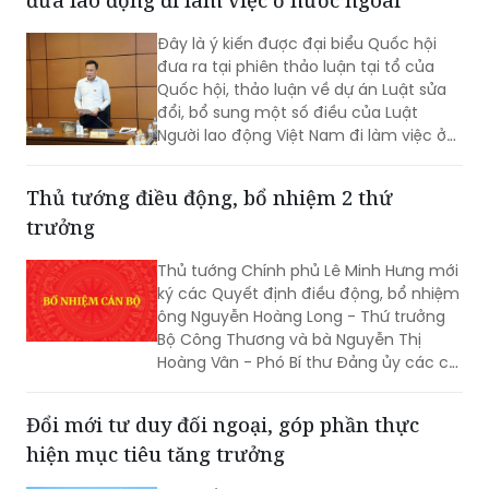
Đây là ý kiến được đại biểu Quốc hội
đưa ra tại phiên thảo luận tại tổ của
Quốc hội, thảo luận về dự án Luật sửa
đổi, bổ sung một số điều của Luật
Người lao động Việt Nam đi làm việc ở
nước ngoài theo hợp đồng.
Thủ tướng điều động, bổ nhiệm 2 thứ
trưởng
Thủ tướng Chính phủ Lê Minh Hưng mới
ký các Quyết định điều động, bổ nhiệm
ông Nguyễn Hoàng Long - Thứ trưởng
Bộ Công Thương và bà Nguyễn Thị
Hoàng Vân - Phó Bí thư Đảng ủy các cơ
quan Đảng Trung ương, giữ chức Thứ
trưởng Bộ Ngoại giao.
Đổi mới tư duy đối ngoại, góp phần thực
hiện mục tiêu tăng trưởng