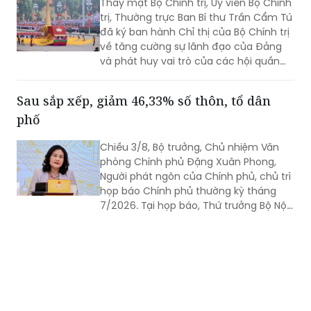
Thay mặt Bộ Chính trị, Ủy viên Bộ Chính
trị, Thường trực Ban Bí thư Trần Cẩm Tú
đã ký ban hành Chỉ thị của Bộ Chính trị
về tăng cường sự lãnh đạo của Đảng
và phát huy vai trò của các hội quần
chúng trong giai đoạn phát triển mới
(Chỉ thị số 11-CT/TW)
Sau sắp xếp, giảm 46,33% số thôn, tổ dân
phố
Chiều 3/8, Bộ trưởng, Chủ nhiệm Văn
phòng Chính phủ Đặng Xuân Phong,
Người phát ngôn của Chính phủ, chủ trì
họp báo Chính phủ thường kỳ tháng
7/2026. Tại họp báo, Thứ trưởng Bộ Nội
vụ Nguyễn Thị Hà đã thông tin về kết
quả sắp xếp các thôn, tổ dân phố trên
toàn quốc.