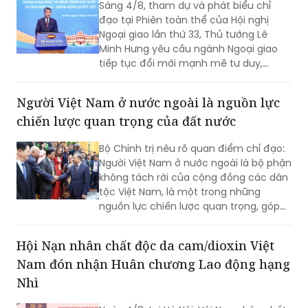
Sáng 4/8, tham dự và phát biểu chỉ
đạo tại Phiên toàn thể của Hội nghị
Ngoại giao lần thứ 33, Thủ tướng Lê
Minh Hưng yêu cầu ngành Ngoại giao
tiếp tục đổi mới mạnh mẽ tư duy,
phương thức triển khai công tác đối
ngoại theo hướng chủ động hơn, thực
Người Việt Nam ở nước ngoài là nguồn lực
chất hơn, đồng hành chặt chẽ hơn với
chiến lược quan trọng của đất nước
các Bộ, ngành, địa phương và cộng
đồng doanh nghiệp nhằm góp phần
Bộ Chính trị nêu rõ quan điểm chỉ đạo:
thực hiện mục tiêu tăng trưởng 2 con
Người Việt Nam ở nước ngoài là bộ phận
số.
không tách rời của cộng đồng các dân
tộc Việt Nam, là một trong những
nguồn lực chiến lược quan trọng, góp
phần nâng cao sức mạnh tổng hợp
quốc gia; là cầu nối giữa Việt Nam với
Hội Nạn nhân chất độc da cam/dioxin Việt
thế giới...
Nam đón nhận Huân chương Lao động hạng
Nhì