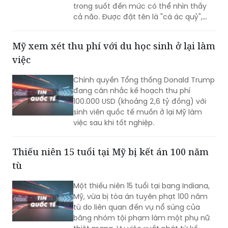
sinh vật này được các chuyên gia đánh
giá có thể là một trong những loài cá
Mỹ xem xét thu phí với du học sinh ở lại làm
hiếm nhất trên thế giới hiện nay.
việc
Chính quyền Tổng thống Donald Trump
đang cân nhắc kế hoạch thu phí
100.000 USD (khoảng 2,6 tỷ đồng) với
sinh viên quốc tế muốn ở lại Mỹ làm
việc sau khi tốt nghiệp.
Thiếu niên 15 tuổi tại Mỹ bị kết án 100 năm
tù
Một thiếu niên 15 tuổi tại bang Indiana,
Mỹ, vừa bị tòa án tuyên phạt 100 năm
tù do liên quan đến vụ nổ súng của
băng nhóm tội phạm làm một phụ nữ
thiệt mạng. Vụ việc xuất phát từ kế
hoạch ám sát bất thành một nhân
chứng, khiến một nạn nhân không liên