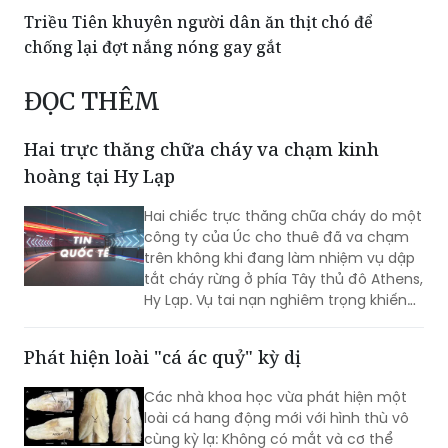
ĐỌC THÊM
Hai trực thăng chữa cháy va chạm kinh
hoàng tại Hy Lạp
Hai chiếc trực thăng chữa cháy do một
công ty của Úc cho thuê đã va chạm
trên không khi đang làm nhiệm vụ dập
tắt cháy rừng ở phía Tây thủ đô Athens,
Hy Lạp. Vụ tai nạn nghiêm trọng khiến
hai người thiệt mạng.
Phát hiện loài "cá ác quỷ" kỳ dị
Các nhà khoa học vừa phát hiện một
loài cá hang động mới với hình thù vô
cùng kỳ lạ: Không có mắt và cơ thể
trong suốt đến mức có thể nhìn thấy
cả não. Được đặt tên là "cá ác quỷ",