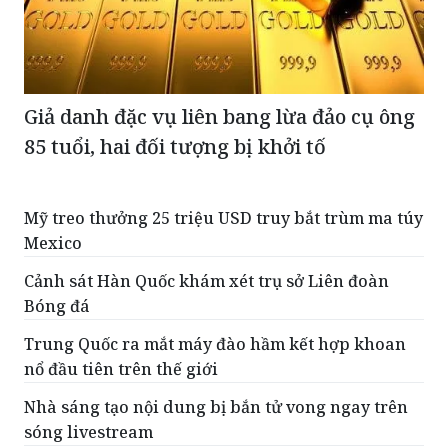
Giả danh đặc vụ liên bang lừa đảo cụ ông
85 tuổi, hai đối tượng bị khởi tố
Mỹ treo thưởng 25 triệu USD truy bắt trùm ma túy
Mexico
Cảnh sát Hàn Quốc khám xét trụ sở Liên đoàn
Bóng đá
Trung Quốc ra mắt máy đào hầm kết hợp khoan
nổ đầu tiên trên thế giới
Nhà sáng tạo nội dung bị bắn tử vong ngay trên
sóng livestream
Triều Tiên khuyên người dân ăn thịt chó để
chống lại đợt nắng nóng gay gắt