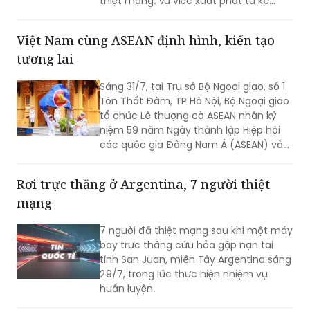
Việt Nam cùng ASEAN định hình, kiến tạo
quan tử vong và hai người khác bị
tương lai
thương.
Sáng 31/7, tại Trụ sở Bộ Ngoại giao, số 1
Tôn Thất Đàm, TP Hà Nội, Bộ Ngoại giao
tổ chức Lễ thượng cờ ASEAN nhân kỷ
niệm 59 năm Ngày thành lập Hiệp hội
các quốc gia Đông Nam Á (ASEAN) và
31 năm Việt Nam tham gia ASEAN.
Rơi trực thăng ở Argentina, 7 người thiệt
mạng
7 người đã thiệt mạng sau khi một máy
bay trực thăng cứu hỏa gặp nạn tại
tỉnh San Juan, miền Tây Argentina sáng
29/7, trong lúc thực hiện nhiệm vụ
huấn luyện.
Cựu Tổng thống Hàn Quốc ngồi tù vẫn nhận