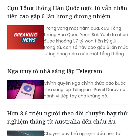
tiền cao gấp 6 lần lương đương nhiệm
Trong vòng một năm qua, cựu Tổng
thống Hàn Quốc Yoon Suk Yeol đã nhận
được khoảng 1,7 tỷ won tiền ký gửi
trong tù, con số này cao gấp 6 lần mức
lương hàng năm của một tổng thống
đương nhiệm. Không những vậy, cựu Đệ
nhất phu nhân Kim Keon-hee cũng ghi
Nga truy tố nhà sáng lập Telegram
nhận mức tiền ký gửi lên tới khoảng 170
triệu won, trở thành phạm nhân nhận
Chính quyền Nga chính thức cáo buộc
được nhiều tiền nhất tại Trại tạm giam
nhà sáng lập Telegram Pavel Durov có
miền Nam Seoul.
hành vi tiếp tay cho khủng bố.
Hơn 3,6 triệu người theo dõi chuyến bay thử
nghiệm thẳng từ Australia đến châu Âu
Chuyến bay thử nghiệm đầu tiên từ
Australia đến châu Âu do hãng Qantas
khai thác đã thu hút hơn 3,6 triệu lượt