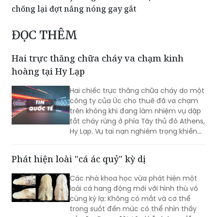
sóng livestream
Triều Tiên khuyên người dân ăn thịt chó để
chống lại đợt nắng nóng gay gắt
ĐỌC THÊM
Hai trực thăng chữa cháy va chạm kinh
hoàng tại Hy Lạp
Hai chiếc trực thăng chữa cháy do một
công ty của Úc cho thuê đã va chạm
trên không khi đang làm nhiệm vụ dập
tắt cháy rừng ở phía Tây thủ đô Athens,
Hy Lạp. Vụ tai nạn nghiêm trọng khiến
hai người thiệt mạng.
Phát hiện loài "cá ác quỷ" kỳ dị
Các nhà khoa học vừa phát hiện một