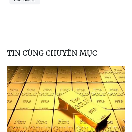
luật pháp quốc tế
Bộ ngoại giao Việt Nam
quan hệ Việt Nam Cuba
Bộ Tư pháp Hoa Kỳ
Raúl Castro
TIN CÙNG CHUYÊN MỤC