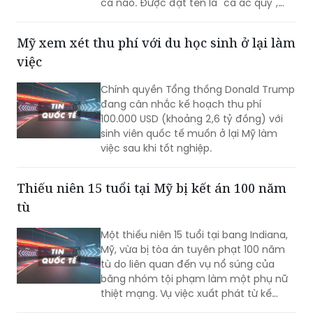
loài cá hang động mới với hình thù vô
cùng kỳ lạ: Không có mắt và cơ thể
trong suốt đến mức có thể nhìn thấy
cả não. Được đặt tên là "cá ác quỷ",
sinh vật này được các chuyên gia đánh
giá có thể là một trong những loài cá
Mỹ xem xét thu phí với du học sinh ở lại làm
hiếm nhất trên thế giới hiện nay.
việc
Chính quyền Tổng thống Donald Trump
đang cân nhắc kế hoạch thu phí
100.000 USD (khoảng 2,6 tỷ đồng) với
sinh viên quốc tế muốn ở lại Mỹ làm
việc sau khi tốt nghiệp.
Thiếu niên 15 tuổi tại Mỹ bị kết án 100 năm
tù
Một thiếu niên 15 tuổi tại bang Indiana,
Mỹ, vừa bị tòa án tuyên phạt 100 năm
tù do liên quan đến vụ nổ súng của