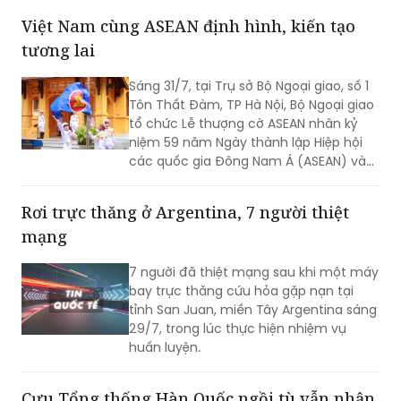
băng nhóm tội phạm làm một phụ nữ
thiệt mạng. Vụ việc xuất phát từ kế
hoạch ám sát bất thành một nhân
chứng, khiến một nạn nhân không liên
Việt Nam cùng ASEAN định hình, kiến tạo
quan tử vong và hai người khác bị
tương lai
thương.
Sáng 31/7, tại Trụ sở Bộ Ngoại giao, số 1
Tôn Thất Đàm, TP Hà Nội, Bộ Ngoại giao
tổ chức Lễ thượng cờ ASEAN nhân kỷ
niệm 59 năm Ngày thành lập Hiệp hội
các quốc gia Đông Nam Á (ASEAN) và
31 năm Việt Nam tham gia ASEAN.
Rơi trực thăng ở Argentina, 7 người thiệt
mạng
7 người đã thiệt mạng sau khi một máy
bay trực thăng cứu hỏa gặp nạn tại
tỉnh San Juan, miền Tây Argentina sáng
29/7, trong lúc thực hiện nhiệm vụ