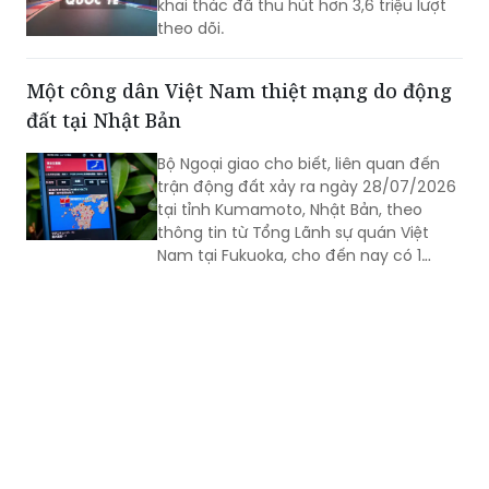
Chuyến bay thử nghiệm đầu tiên từ
Australia đến châu Âu do hãng Qantas
khai thác đã thu hút hơn 3,6 triệu lượt
theo dõi.
Một công dân Việt Nam thiệt mạng do động
đất tại Nhật Bản
Bộ Ngoại giao cho biết, liên quan đến
trận động đất xảy ra ngày 28/07/2026
tại tỉnh Kumamoto, Nhật Bản, theo
thông tin từ Tổng Lãnh sự quán Việt
Nam tại Fukuoka, cho đến nay có 1
công dân Việt Nam thiệt mạng và một
số công dân Việt Nam bị thương trong
trận động đất.