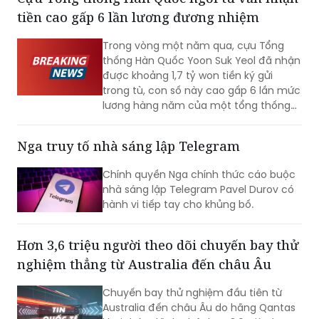
huấn luyện.
Cựu Tổng thống Hàn Quốc ngồi tù vẫn nhận
tiền cao gấp 6 lần lương đương nhiệm
Trong vòng một năm qua, cựu Tổng
thống Hàn Quốc Yoon Suk Yeol đã nhận
được khoảng 1,7 tỷ won tiền ký gửi
trong tù, con số này cao gấp 6 lần mức
lương hàng năm của một tổng thống
đương nhiệm. Không những vậy, cựu Đệ
nhất phu nhân Kim Keon-hee cũng ghi
Nga truy tố nhà sáng lập Telegram
nhận mức tiền ký gửi lên tới khoảng 170
triệu won, trở thành phạm nhân nhận
Chính quyền Nga chính thức cáo buộc
được nhiều tiền nhất tại Trại tạm giam
nhà sáng lập Telegram Pavel Durov có
miền Nam Seoul.
hành vi tiếp tay cho khủng bố.
Hơn 3,6 triệu người theo dõi chuyến bay thử
nghiệm thẳng từ Australia đến châu Âu