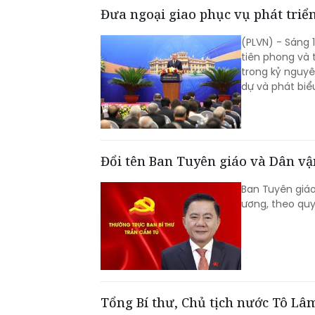
Đưa ngoại giao phục vụ phát triển
(PLVN) - Sáng 1
tiên phong và 
trong kỷ nguyê
dự và phát biểu
Đổi tên Ban Tuyên giáo và Dân v
Ban Tuyên giá
ương, theo quy
Tổng Bí thư, Chủ tịch nước Tô Lâm