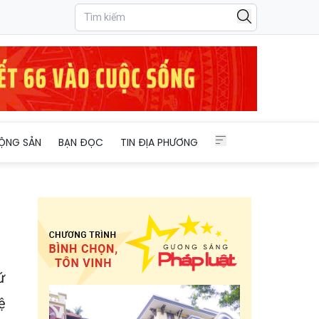
ỘNG SẢN
BẠN ĐỌC
TIN ĐỊA PHƯƠNG
ứ
ệ