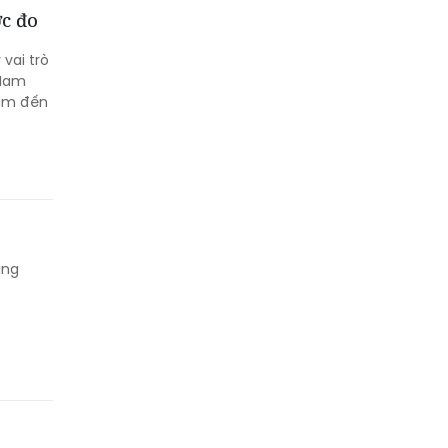
ớc đo
 vai trò
 Nam
Lâm đến
ung