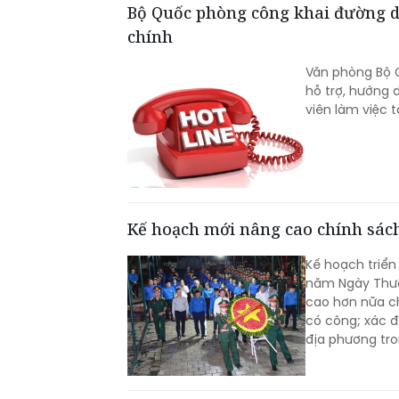
Bộ Quốc phòng công khai đường dâ
chính
Văn phòng Bộ Q
hỗ trợ, hướng 
viên làm việc 
Kế hoạch mới nâng cao chính sách
Kế hoạch triển
năm Ngày Thươ
cao hơn nữa ch
có công; xác đ
địa phương tron