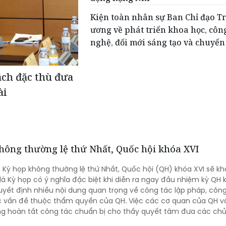
Kiện toàn nhân sự Ban Chỉ đạo T
ương về phát triển khoa học, côn
nghệ, đổi mới sáng tạo và chuyển 
ách đặc thù đưa
ài
hông thường lệ thứ Nhất, Quốc hội khóa XVI
 Kỳ họp không thường lệ thứ Nhất, Quốc hội (QH) khóa XVI sẽ k
 là Kỳ họp có ý nghĩa đặc biệt khi diễn ra ngay đầu nhiệm kỳ QH 
quyết định nhiều nội dung quan trọng về công tác lập pháp, côn
c vấn đề thuộc thẩm quyền của QH. Việc các cơ quan của QH v
ng hoàn tất công tác chuẩn bị cho thấy quyết tâm đưa các chủ
h chóng đi vào cuộc sống thông qua những quyết sách kịp thờ