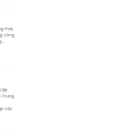
ng mai,
ng công
..
 cập
i Trung
ập các