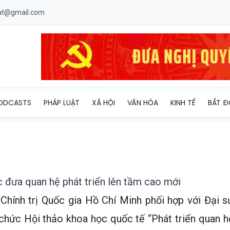
uat@gmail.com
ản: Tiếp tục đưa quan hệ phát triển lên tầm cao mới
ODCASTS
PHÁP LUẬT
XÃ HỘI
VĂN HÓA
KINH TẾ
BẤT Đ
c đưa quan hệ phát triển lên tầm cao mới
Chính trị Quốc gia Hồ Chí Minh phối hợp với Đại s
chức Hội thảo khoa học quốc tế “Phát triển quan h