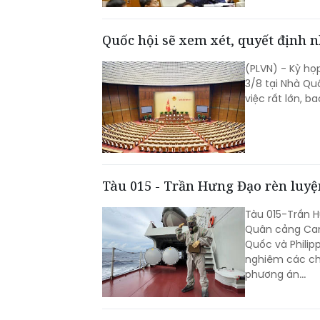
QH.
Quốc hội sẽ xem xét, quyết định 
(PLVN) - Kỳ họ
3/8 tại Nhà Qu
việc rất lớn, b
Tàu 015 - Trần Hưng Đạo rèn luyện
Tàu 015-Trần 
Quân cảng Cam 
Quốc và Philipp
nghiêm các chế
phương án...