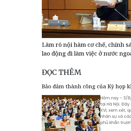
Làm rõ nội hàm cơ chế, chính s
lao động đi làm việc ở nước ngo
ĐỌC THÊM
Bảo đảm thành công của Kỳ họp k
Hôm nay - 3/8,
tại Hà Nội. Đây
XVI, xem xét, 
nhân sự và cá
phủ khẩn trươ
của Đảng nhan