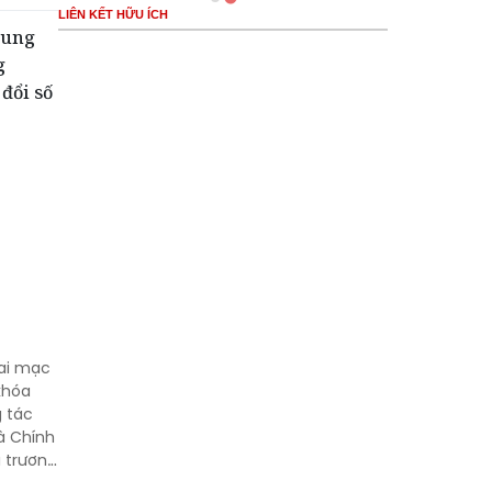
LIÊN KẾT HỮU ÍCH
rung
g
đổi số
hai mạc
khóa
g tác
à Chính
 trương
i của