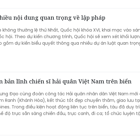
nhiều nội dung quan trọng về lập pháp
p không thường lệ thứ Nhất, Quốc hội khóa XVI, khai mạc vào sá
ốc hội. Theo dự kiến chương trình, Quốc hội sẽ xem xét khối lượ
ao gồm dự kiến biểu quyết thông qua nhiều dự án luật quan trọng.
 bản lĩnh chiến sĩ hải quân Việt Nam trên biển
Hưng Đạo cùng đoàn công tác Hải quân nhân dân Việt Nam mới
Ranh (Khánh Hòa), kết thúc tốt đẹp chuyến thăm, giao lưu tạ
ines. Trong điều kiện hoạt động liên tục trên biển, tàu đã duy trì
 độ trực sẵn sàng chiến đấu, trực canh, đi ca; tổ chức luyện t