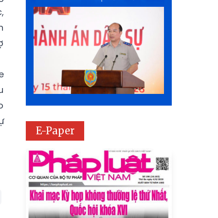
,
h
ợ
e
u
o
ự
E-Paper