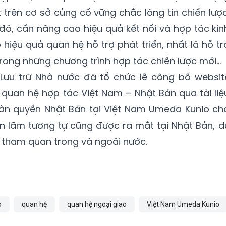
 trên cơ sở củng cố vững chắc lòng tin chiến lược
 đó, cần nâng cao hiệu quả kết nối và hợp tác kin
 hiệu quả quan hệ hỗ trợ phát triển, nhất là hỗ tr
ong những chương trình hợp tác chiến lược mới...
Lưu trữ Nhà nước đã tổ chức lễ công bố websit
ử quan hệ hợp tác Việt Nam – Nhật Bản qua tài liệ
toàn quyền Nhật Bản tại Việt Nam Umeda Kunio ch
iển lãm tương tự cũng được ra mắt tại Nhật Bản, d
 tham quan trong và ngoài nước.
o
quan hệ
quan hệ ngoại giao
Việt Nam Umeda Kunio