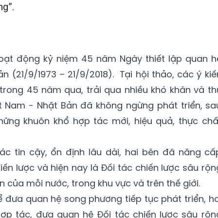
ng”.
oạt động kỷ niệm 45 năm Ngày thiết lập quan h
 (21/9/1973 – 21/9/2018). Tại hội thảo, các ý kiế
 trong 45 năm qua, trải qua nhiều khó khăn và th
ệt Nam - Nhật Bản đã không ngừng phát triển, sa
ững khuôn khổ hợp tác mới, hiệu quả, thực chấ
ác tin cậy, ổn định lâu dài, hai bên đã nâng cấ
iến lược và hiện nay là Đối tác chiến lược sâu rộn
ển của mỗi nước, trong khu vực và trên thế giới.
ể đưa quan hệ song phương tiếp tục phát triển, ha
hợp tác, đưa quan hệ Đối tác chiến lược sâu rộn