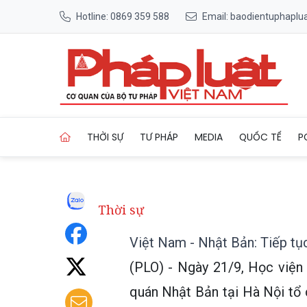
Hotline: 0869 359 588
Email: baodientuphapl
Trang chủ Việt Nam - Nhật B
THỜI SỰ
TƯ PHÁP
MEDIA
QUỐC TẾ
P
Thời sự
Việt Nam - Nhật Bản: Tiếp tụ
(PLO) - Ngày 21/9, Học viện 
quán Nhật Bản tại Hà Nội tổ 