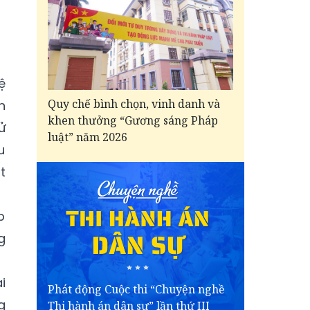
ệ
Quy chế bình chọn, vinh danh và
n
khen thưởng “Gương sáng Pháp
ử
luật” năm 2026
u
t
p
g
i
Phát động Cuộc thi “Chuyện nghề
g
Thi hành án dân sự” lần thứ III