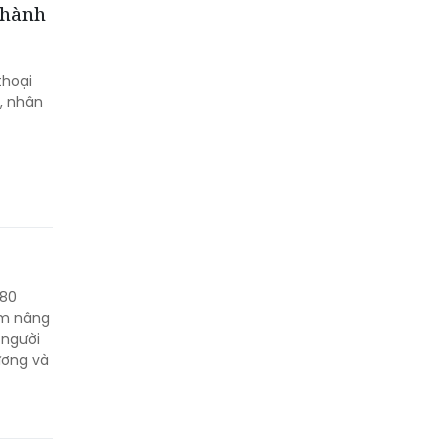
 hành
thoại
, nhân
 80
ằm nâng
 người
ương và