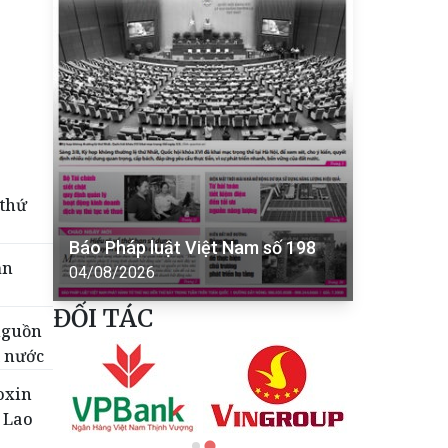
 thứ
Báo Pháp luật Việt Nam số 198
ần
04/08/2026
ĐỐI TÁC
nguồn
t nước
oxin
 Lao