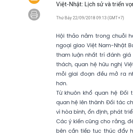
Việt-Nhật: Lịch sử và triển vọ
Thứ Bảy 22/09/2018 09:13 (GMT+7)
Hội thảo nằm trong chuỗi h
ngoại giao Việt Nam-Nhật Bản
tham luận nhất trí đánh giá
thách, quan hệ hữu nghị Vi
mỗi giai đoạn đều mở ra nh
hơn.
Từ khuôn khổ quan hệ Đối t
quan hệ lên thành Đối tác ch
vì hòa bình, ổn định, phát tri
Các ý kiến cũng cho rằng, đ
bên cần tiếp tục thúc đẩy 