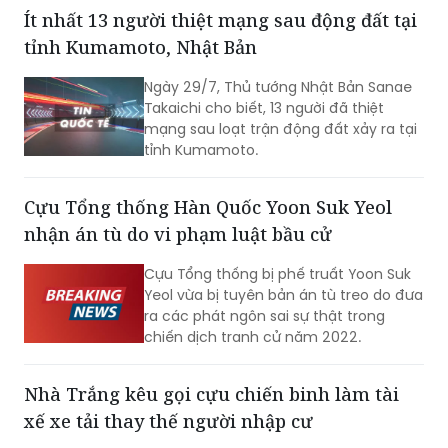
số công dân Việt Nam bị thương trong
Ít nhất 13 người thiệt mạng sau động đất tại
trận động đất.
tỉnh Kumamoto, Nhật Bản
Ngày 29/7, Thủ tướng Nhật Bản Sanae
Takaichi cho biết, 13 người đã thiệt
mạng sau loạt trận động đất xảy ra tại
tỉnh Kumamoto.
Cựu Tổng thống Hàn Quốc Yoon Suk Yeol
nhận án tù do vi phạm luật bầu cử
Cựu Tổng thống bị phế truất Yoon Suk
Yeol vừa bị tuyên bản án tù treo do đưa
ra các phát ngôn sai sự thật trong
chiến dịch tranh cử năm 2022.
Nhà Trắng kêu gọi cựu chiến binh làm tài
xế xe tải thay thế người nhập cư