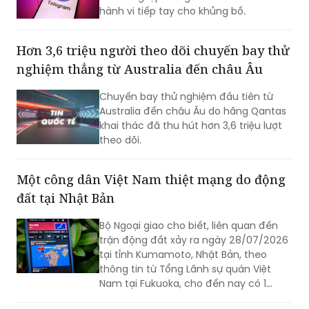
miền Nam Seoul.
hành vi tiếp tay cho khủng bố.
Hơn 3,6 triệu người theo dõi chuyến bay thử
nghiệm thẳng từ Australia đến châu Âu
Chuyến bay thử nghiệm đầu tiên từ
Australia đến châu Âu do hãng Qantas
khai thác đã thu hút hơn 3,6 triệu lượt
theo dõi.
Một công dân Việt Nam thiệt mạng do động
đất tại Nhật Bản
Bộ Ngoại giao cho biết, liên quan đến
trận động đất xảy ra ngày 28/07/2026
tại tỉnh Kumamoto, Nhật Bản, theo
thông tin từ Tổng Lãnh sự quán Việt
Nam tại Fukuoka, cho đến nay có 1
công dân Việt Nam thiệt mạng và một