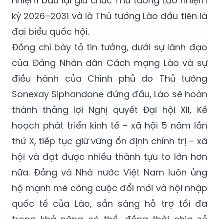
nhiệm bầu lại giữ chức Thủ tướng Lào nhiệm
kỳ 2026–2031 và là Thủ tướng Lào đầu tiên là
đại biểu quốc hội.
Đồng chí bày tỏ tin tưởng, dưới sự lãnh đạo
của Đảng Nhân dân Cách mạng Lào và sự
điều hành của Chính phủ do Thủ tướng
Sonexay Siphandone đứng đầu, Lào sẽ hoàn
thành thắng lợi Nghị quyết Đại hội XII, Kế
hoạch phát triển kinh tế – xã hội 5 năm lần
thứ X, tiếp tục giữ vững ổn định chính trị – xã
hội và đạt được nhiều thành tựu to lớn hơn
nữa. Đảng và Nhà nước Việt Nam luôn ủng
hộ mạnh mẽ công cuộc đổi mới và hội nhập
quốc tế của Lào, sẵn sàng hỗ trợ tối đa