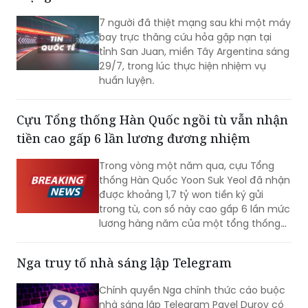
7 người đã thiệt mạng sau khi một máy
bay trực thăng cứu hỏa gặp nạn tại
tỉnh San Juan, miền Tây Argentina sáng
29/7, trong lúc thực hiện nhiệm vụ
huấn luyện.
Cựu Tổng thống Hàn Quốc ngồi tù vẫn nhận
tiền cao gấp 6 lần lương đương nhiệm
Trong vòng một năm qua, cựu Tổng
thống Hàn Quốc Yoon Suk Yeol đã nhận
được khoảng 1,7 tỷ won tiền ký gửi
trong tù, con số này cao gấp 6 lần mức
lương hàng năm của một tổng thống
đương nhiệm. Không những vậy, cựu Đệ
nhất phu nhân Kim Keon-hee cũng ghi
Nga truy tố nhà sáng lập Telegram
nhận mức tiền ký gửi lên tới khoảng 170
triệu won, trở thành phạm nhân nhận
Chính quyền Nga chính thức cáo buộc
được nhiều tiền nhất tại Trại tạm giam
nhà sáng lập Telegram Pavel Durov có