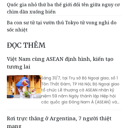
Quốc gia nhỏ thứ ba thế giới đổi tên giữa nguy cơ
chìm dần xuống biển
Ba con sư tử tại vườn thú Tokyo tử vong nghi do
sốc nhiệt
ĐỌC THÊM
Việt Nam cùng ASEAN định hình, kiến tạo
tương lai
Sáng 31/7, tại Trụ sở Bộ Ngoại giao, số 1
Tôn Thất Đàm, TP Hà Nội, Bộ Ngoại giao
tổ chức Lễ thượng cờ ASEAN nhân kỷ
niệm 59 năm Ngày thành lập Hiệp hội
các quốc gia Đông Nam Á (ASEAN) và
31 năm Việt Nam tham gia ASEAN.
Rơi trực thăng ở Argentina, 7 người thiệt
mạng