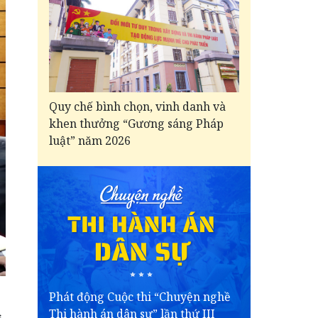
Quy chế bình chọn, vinh danh và
khen thưởng “Gương sáng Pháp
luật” năm 2026
Phát động Cuộc thi “Chuyện nghề
Thi hành án dân sự” lần thứ III