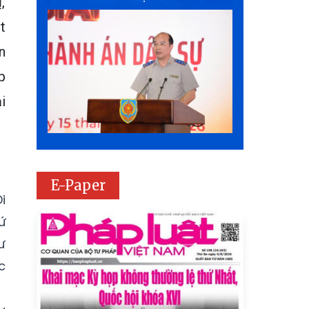
,
t
n
p
i
E-Paper
i
ứ
ư
c