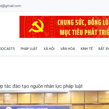
uat@gmail.com
Đẩy mạnh hợp tác đào tạo nguồn nhân lực pháp luật
ODCASTS
PHÁP LUẬT
XÃ HỘI
VĂN HÓA
KINH TẾ
BẤT Đ
 tác đào tạo nguồn nhân lực pháp luật