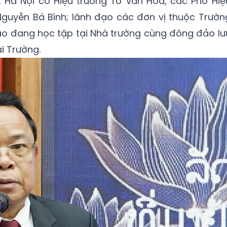
t Hà Nội có Hiệu trưởng Tô Văn Hòa, các Phó Hiệ
guyễn Bá Bình; lãnh đạo các đơn vị thuộc Trườn
Lào đang học tập tại Nhà trường cùng đông đảo lư
i Trường.