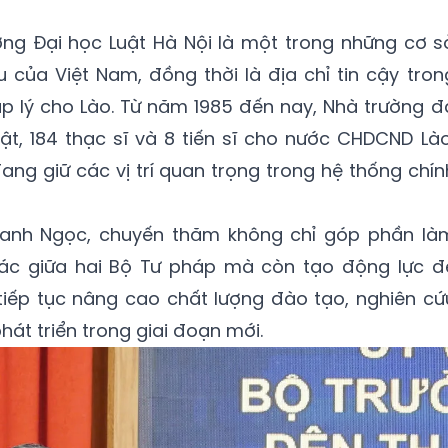
ng Đại học Luật Hà Nội là một trong những cơ s
của Việt Nam, đồng thời là địa chỉ tin cậy tron
p lý cho Lào. Từ năm 1985 đến nay, Nhà trường đ
t, 184 thạc sĩ và 8 tiến sĩ cho nước CHDCND Lào
đang giữ các vị trí quan trọng trong hệ thống chín
anh Ngọc, chuyến thăm không chỉ góp phần là
ác giữa hai Bộ Tư pháp mà còn tạo động lực đ
tiếp tục nâng cao chất lượng đào tạo, nghiên cứ
át triển trong giai đoạn mới.