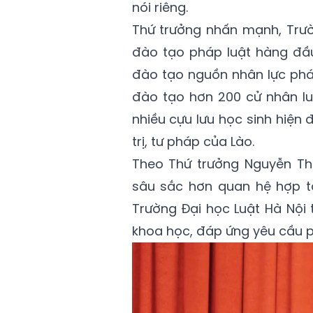
nói riêng.
Thứ trưởng nhấn mạnh, Trườ
đào tạo pháp luật hàng đầu 
đào tạo nguồn nhân lực phá
đào tạo hơn 200 cử nhân luậ
nhiều cựu lưu học sinh hiện 
trị, tư pháp của Lào.
Theo Thứ trưởng Nguyễn Th
sâu sắc hơn quan hệ hợp t
Trường Đại học Luật Hà Nội 
khoa học, đáp ứng yêu cầu ph