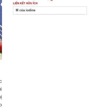
LIÊN KẾT HỮU ÍCH
M của iodine
c
i
ị
p