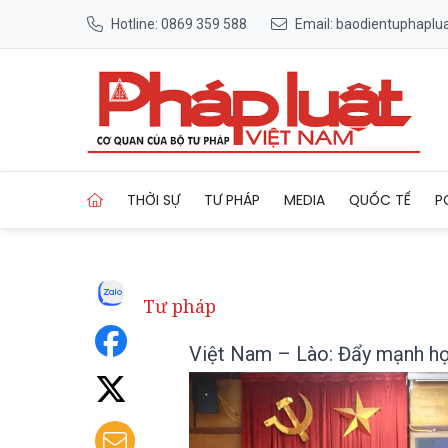
Hotline: 0869 359 588
Email: baodientuphapl
Trang chủ Việt Nam – Lào: 
THỜI SỰ
TƯ PHÁP
MEDIA
QUỐC TẾ
P
Tư pháp
Việt Nam – Lào: Đẩy mạnh hợp