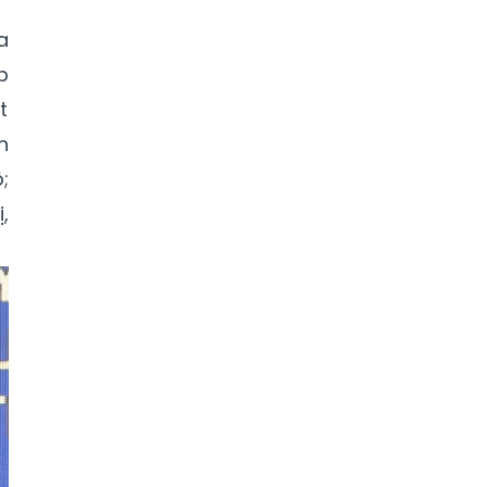
a
p
t
n
;
,