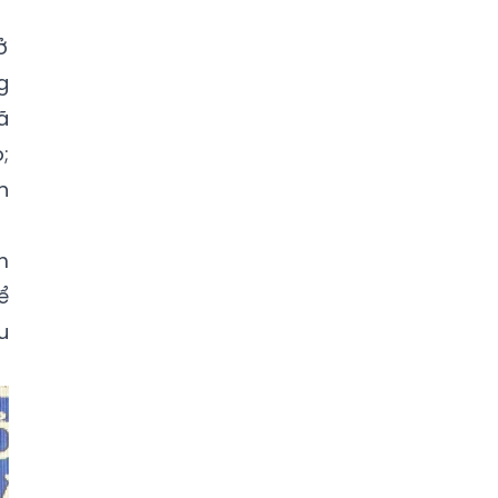
ở
g
ã
;
h
m
ể
u