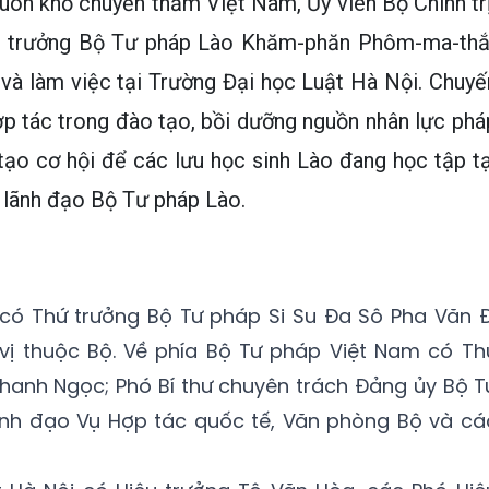
uôn khổ chuyến thăm Việt Nam, Ủy viên Bộ Chính trị
ộ trưởng Bộ Tư pháp Lào Khăm-phăn Phôm-ma-thắ
và làm việc tại Trường Đại học Luật Hà Nội. Chuyế
p tác trong đào tạo, bồi dưỡng nguồn nhân lực phá
 tạo cơ hội để các lưu học sinh Lào đang học tập tạ
i lãnh đạo Bộ Tư pháp Lào.
có Thứ trưởng Bộ Tư pháp Si Su Đa Sô Pha Văn Đ
ị thuộc Bộ. Về phía Bộ Tư pháp Việt Nam có Th
hanh Ngọc; Phó Bí thư chuyên trách Đảng ủy Bộ T
nh đạo Vụ Hợp tác quốc tế, Văn phòng Bộ và cá