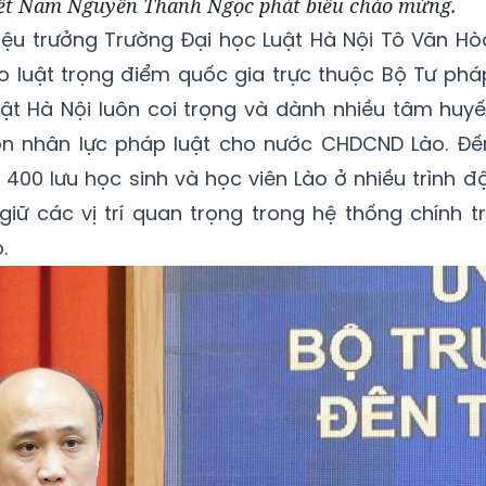
ệt Nam Nguyễn Thanh Ngọc phát biểu chào mừng.
Hiệu trưởng Trường Đại học Luật Hà Nội Tô Văn Hò
o luật trọng điểm quốc gia trực thuộc Bộ Tư phá
ật Hà Nội luôn coi trọng và dành nhiều tâm huyế
n nhân lực pháp luật cho nước CHDCND Lào. Đế
400 lưu học sinh và học viên Lào ở nhiều trình độ
giữ các vị trí quan trọng trong hệ thống chính trị
.