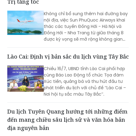
Trị tăng tốc
Không chỉ bổ sung thêm hai đường bay
nội địa, việc Sun PhuQuoc Airways khai
thác các tuyến Đồng Hới - Hà Nội và
Đồng Hới - Nha Trang từ giữa tháng 8
được kỳ vọng sẽ mở rộng không gian
phát triển du lịch Quảng Trị, kết nối các
thị trường khách lớn trong nước và
Lào Cai: Định vị bản sắc du lịch vùng Tây Bắc
quốc tế, tạo đà cho Lễ hội Vì Hòa bình
2026 và Năm Du lịch Quốc gia - Quảng
Chiều 16/7, UBND tỉnh Lào Cai phối hợp
Trị 2027.
cùng Báo Lao Động tổ chức Tọa đàm
Xúc tiến, quảng bá và thu hút đầu tư
phát triển du lịch với chủ đề ‘’Lào Cai –
Nơi hội tụ sắc màu Tây Bắc’’.
Du lịch Tuyên Quang hướng tới những điểm
đến mang chiều sâu lịch sử và văn hóa bản
địa nguyên bản