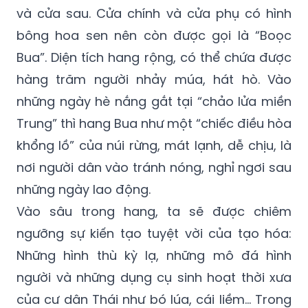
và cửa sau. Cửa chính và cửa phụ có hình
bông hoa sen nên còn được gọi là “Boọc
Bua”. Diện tích hang rộng, có thể chứa được
hàng trăm người nhảy múa, hát hò. Vào
những ngày hè nắng gắt tại “chảo lửa miền
Trung” thì hang Bua như một “chiếc điều hòa
khổng lồ” của núi rừng, mát lạnh, dễ chịu, là
nơi người dân vào tránh nóng, nghỉ ngơi sau
những ngày lao động.
Vào sâu trong hang, ta sẽ được chiêm
ngưỡng sự kiến tạo tuyệt vời của tạo hóa:
Những hình thù kỳ lạ, những mô đá hình
người và những dụng cụ sinh hoạt thời xưa
của cư dân Thái như bó lúa, cái liềm… Trong