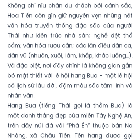
Không chỉ níu chân du khách bởi cảnh sắc,
Hoa Tiến còn gìn giữ nguyên vẹn những nét
văn hóa truyền thống đặc sắc của người
Thái như kiến trúc nhà sàn; nghề dệt thổ
cẩm; văn hóa rượu cần; các làn điệu dân ca,
dân vũ (nhuôn, xuối, lăm, khắp, khắc luống…).
Và đặc biệt, nơi đây chính là không gian gắn
bó mật thiết với lễ hội hang Bua - một lễ hội
có lịch sử lâu đời, đậm màu sắc tâm linh và
nhân văn.
Hang Bua (tiếng Thái gọi là thẳm Bua) là
một danh thắng đẹp của miền Tây Nghệ An,
trên dãy núi đá vôi “Phà Én” thuộc bản Na
Nhàng, xã Châu Tiến. Tên hang được gọi