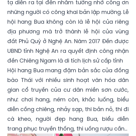
tạ diễn ra tại đền nhằm tưởng nhớ công ơn
những người có công khai bản lập mường. Lễ
hội hang Bua không còn là lễ hội của riêng
địa phương mà trở thành lễ hội của vùng
đất Phủ Quỳ ở Nghệ An. Năm 2017 Đền được
UBND tỉnh Nghệ An ra quyết định công nhận
đền Chiêng Ngam là di tích lịch sử cấp tỉnh
Hội hang Bua mang đậm bản sắc của đồng
bào Thái với nhiều sinh hoạt văn hóa dân
gian cổ truyền của cư dân miền sơn cước,
như: chơi hang, ném còn, khắc luống, biểu
diễn cồng chiêng, nhảy sạp, thi bắn nỏ, thi đi
cà kheo, người đẹp hang Bua, biểu diễn
trang phục truyền thống, thi uống rượu cần…