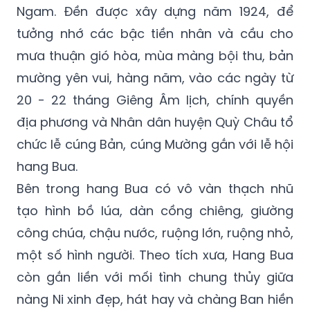
Ngam. Đền được xây dựng năm 1924, để
tưởng nhớ các bậc tiền nhân và cầu cho
mưa thuận gió hòa, mùa màng bội thu, bản
mường yên vui, hàng năm, vào các ngày từ
20 - 22 tháng Giêng Âm lịch, chính quyền
địa phương và Nhân dân huyện Quỳ Châu tổ
chức lễ cúng Bản, cúng Mường gắn với lễ hội
hang Bua.
Bên trong hang Bua có vô vàn thạch nhũ
tạo hình bồ lúa, dàn cồng chiêng, giường
công chúa, chậu nước, ruộng lớn, ruộng nhỏ,
một số hình người. Theo tích xưa, Hang Bua
còn gắn liền với mối tình chung thủy giữa
nàng Ni xinh đẹp, hát hay và chàng Ban hiền