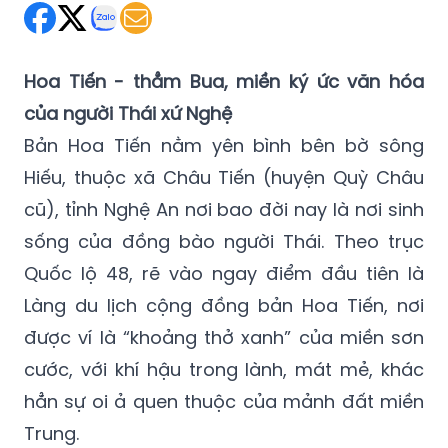
Hoa Tiến - thẳm Bua, miền ký ức văn hóa
của người Thái xứ Nghệ
Bản Hoa Tiến nằm yên bình bên bờ sông
Hiếu, thuộc xã Châu Tiến (huyện Quỳ Châu
cũ), tỉnh Nghệ An nơi bao đời nay là nơi sinh
sống của đồng bào người Thái. Theo trục
Quốc lộ 48, rẽ vào ngay điểm đầu tiên là
Làng du lịch cộng đồng bản Hoa Tiến, nơi
được ví là “khoảng thở xanh” của miền sơn
cước, với khí hậu trong lành, mát mẻ, khác
hẳn sự oi ả quen thuộc của mảnh đất miền
Trung.