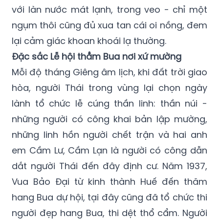
với làn nước mát lạnh, trong veo - chỉ một
ngụm thôi cũng đủ xua tan cái oi nồng, đem
lại cảm giác khoan khoái lạ thường.
Đặc sắc Lễ hội thẳm Bua nơi xứ mường
Mỗi độ tháng Giêng âm lịch, khi đất trời giao
hòa, người Thái trong vùng lại chọn ngày
lành tổ chức lễ cúng thần linh: thần núi -
những người có công khai bản lập mường,
những linh hồn người chết trận và hai anh
em Cầm Lư, Cầm Lạn là người có công dẫn
dắt người Thái đến đây định cư. Năm 1937,
Vua Bảo Đại từ kinh thành Huế đến thăm
hang Bua dự hội, tại đây cũng đã tổ chức thi
người đẹp hang Bua, thi dệt thổ cẩm. Người