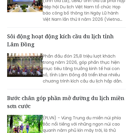
(tỉnh Gia Lai), UBND tỉnh Gia Lai phối hợp
Hiệp hội Du lịch Việt Nam tổ chức Họp
báo công bố thông tin Ngày Lữ hành
Việt Nam lần thứ II năm 2026 (Vietnam
Travel Day 2026).
Sôi động hoạt động kích cầu du lịch tỉnh
Lâm Đồng
Phấn đấu đón 25,8 triệu lượt khách
trong năm 2026, góp phần thực hiện
mục tiêu tăng trưởng kinh tế hai con
số, tỉnh Lâm Đồng đã triển khai nhiều
chương trình kích cầu du lịch hấp dẫn.
Bước chân góp phần mở đường du lịch miền
sơn cước
(PLVN) - Vùng Trung du miền núi phía
Bắc nổi tiếng với những ngọn núi cao
quanh năm phủ kín mây trời, là thử