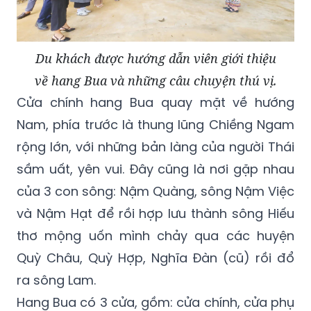
Du khách được hướng dẫn viên giới thiệu
về hang Bua và những câu chuyện thú vị.
Cửa chính hang Bua quay mặt về hướng
Nam, phía trước là thung lũng Chiềng Ngam
rộng lớn, với những bản làng của người Thái
sầm uất, yên vui. Đây cũng là nơi gặp nhau
của 3 con sông: Nậm Quàng, sông Nậm Việc
và Nậm Hạt để rồi hợp lưu thành sông Hiếu
thơ mộng uốn mình chảy qua các huyện
Quỳ Châu, Quỳ Hợp, Nghĩa Đàn (cũ) rồi đổ
ra sông Lam.
Hang Bua có 3 cửa, gồm: cửa chính, cửa phụ