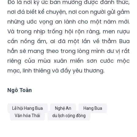
Đó là nơi ký ức bản mường được đánh thức,
nơi đá biết kể chuyện, nơi con người gửi gắm
những ước vọng an lành cho một năm mới.
Và trong nhịp trống hội rộn ràng, men rượu
cần nồng ấm, ai đã một lần về thẳm Bua
hẳn sẽ mang theo trong lòng mình dư vị rất
riêng của mùa xuân miền sơn cước mộc
mạc, linh thiêng và đầy yêu thương.
Ngô Toàn
Lễ hội Hang Bua
Nghệ An
Hang Bua
Văn hóa Thái
du lịch cộng đồng