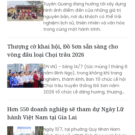
Tuyên Quang đang hướng tới xây dựng
hình ảnh điểm đến của những giá trị
nguyên bản, nơi du khách có thể trải
nghiệm lịch sử, thiên nhiên và văn hóa
trong cùng một hành trình.
Thượng cờ khai hội, Đồ Sơn sẵn sàng cho
vòng đấu loại Chọi trâu 2026
(PLVN) - Sáng 14/7 (tức mùng 1 tháng 6
năm Bính Ngọ), trong không khí trang
nghiêm, thành kính, Ban Tổ chức Lễ hội
Chọi trâu truyền thống Đồ Sơn năm
2026 tổ chức Lễ dâng hương, thượng
cờ vòng đấu loại tại các di tích linh
thiêng trên địa bàn phường Đồ Sơn,
Hơn 550 doanh nghiệp sẽ tham dự Ngày Lữ
chính thức mở đầu mùa lễ hội năm
hành Việt Nam tại Gia Lai
nay.
Ngày 11/7, tại phường Quy Nhơn Nam