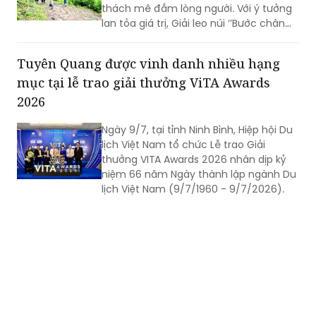
thách mê đắm lòng người. Với ý tưởng
lan tỏa giá trị, Giải leo núi ‘’Bước chân
trên mây’’ do Báo PLVN khởi xướng tổ
chức đã góp phần mở đường du lịch
Tuyên Quang được vinh danh nhiều hạng
miền sơn cước.
mục tại lễ trao giải thưởng ViTA Awards
2026
Ngày 9/7, tại tỉnh Ninh Bình, Hiệp hội Du
lịch Việt Nam tổ chức Lễ trao Giải
thưởng VITA Awards 2026 nhân dịp kỷ
niệm 66 năm Ngày thành lập ngành Du
lịch Việt Nam (9/7/1960 - 9/7/2026).