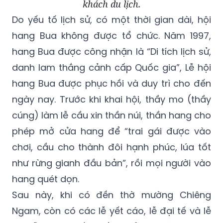
khách du lịch.
Do yếu tố lịch sử, có một thời gian dài, hội
hang Bua không được tổ chức. Năm 1997,
hang Bua được công nhận là “Di tích lịch sử,
danh lam thắng cảnh cấp Quốc gia”, Lễ hội
hang Bua được phục hồi và duy trì cho đến
ngày nay. Trước khi khai hội, thầy mo (thầy
cúng) làm lễ cầu xin thần núi, thần hang cho
phép mở cửa hang để “trai gái được vào
chơi, cầu cho thành đôi hạnh phúc, lúa tốt
như rừng gianh đầu bản”, rồi mọi người vào
hang quét dọn.
Sau này, khi có đền thờ mường Chiêng
Ngam, còn có các lễ yết cáo, lễ đại tế và lễ