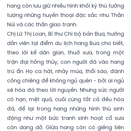
hang còn lưu giữ nhiều hình khối kỳ thú tưởng
tượng những huyền thoại đặc sắc như Thần
Núi và các thần giao tranh.
Chị Lữ Thị Loan, Bí thư Chi bộ bản Bua, hướng
dẫn viên tại điểm du lịch hang Bua cho biết,
theo lời kể dân gian, thuở xưa, trong một
trận đại hồng thủy, con người đã vào hang
trú ẩn. Họ ca hát, nhảy múa, thổi sáo, đánh
cồng chiêng để không ngủ quên - bởi ai ngủ
sẽ hóa đá theo lời nguyền. Nhưng sức người
có hạn, mệt quá, cuối cùng tất cả đều hóa
đá, để lại trong hang những hình thù sinh
động như một bức tranh sinh hoạt cổ xưa
còn dang dở. Giữa hang còn có giếng tiên