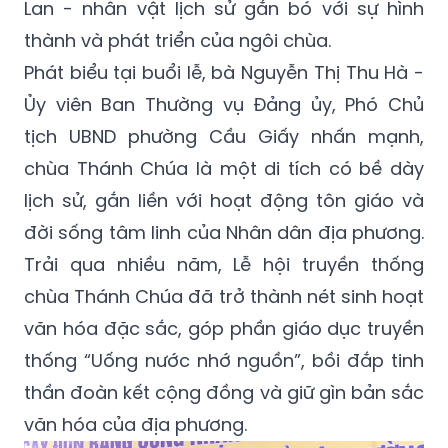
Lan - nhân vật lịch sử gắn bó với sự hình
thành và phát triển của ngôi chùa.
Phát biểu tại buổi lễ, bà Nguyễn Thị Thu Hà -
Ủy viên Ban Thường vụ Đảng ủy, Phó Chủ
tịch UBND phường Cầu Giấy nhấn mạnh,
chùa Thánh Chúa là một di tích có bề dày
lịch sử, gắn liền với hoạt động tôn giáo và
đời sống tâm linh của Nhân dân địa phương.
Trải qua nhiều năm, Lễ hội truyền thống
chùa Thánh Chúa đã trở thành nét sinh hoạt
văn hóa đặc sắc, góp phần giáo dục truyền
thống “Uống nước nhớ nguồn”, bồi đắp tinh
thần đoàn kết cộng đồng và giữ gìn bản sắc
văn hóa của địa phương.