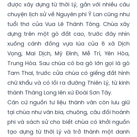
được xây dựng từ thời Lý, gắn với nhiều câu
chuyện lịch sử về Nguyên phi Ỷ Lan cũng như
tuổi thơ của Vua Lê Thánh Tông. Chùa xây
dựng trên một gò đất cao, trước đây nhìn
xuống cánh đồng vựa lúa của 6 xã Dịch
Vọng, Mai Dịch, Mỹ Đình, Mễ Trì, Yên Hòa,
Trung Hòa. Sau chùa có ba gò lớn gọi là gò
Tam Thai, trước cửa chùa có giếng đất hình
chữ khẩu và có lối ra đường Thiên Lý, từ kinh
thành Thăng Long lên xứ Đoài Sơn Tây.
Căn cứ nguồn tư liệu thành văn còn lưu giữ
tại chùa như văn bia, chuông, câu đối hoành
phi và sách sử cho biết chùa có khởi nguồn
tạo dựng từ thời Lý và trở thành một danh