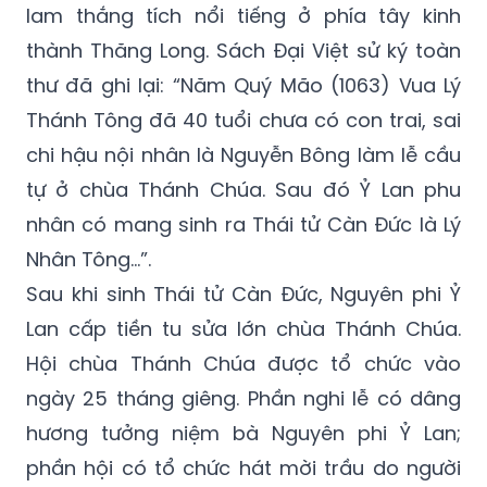
lam thắng tích nổi tiếng ở phía tây kinh
thành Thăng Long. Sách Đại Việt sử ký toàn
thư đã ghi lại: “Năm Quý Mão (1063) Vua Lý
Thánh Tông đã 40 tuổi chưa có con trai, sai
chi hậu nội nhân là Nguyễn Bông làm lễ cầu
tự ở chùa Thánh Chúa. Sau đó Ỷ Lan phu
nhân có mang sinh ra Thái tử Càn Đức là Lý
Nhân Tông…”.
Sau khi sinh Thái tử Càn Đức, Nguyên phi Ỷ
Lan cấp tiền tu sửa lớn chùa Thánh Chúa.
Hội chùa Thánh Chúa được tổ chức vào
ngày 25 tháng giêng. Phần nghi lễ có dâng
hương tưởng niệm bà Nguyên phi Ỷ Lan;
phần hội có tổ chức hát mời trầu do người