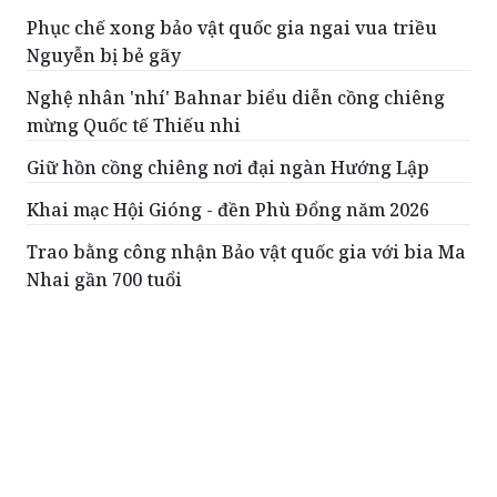
Phục chế xong bảo vật quốc gia ngai vua triều
Nguyễn bị bẻ gãy
Nghệ nhân 'nhí' Bahnar biểu diễn cồng chiêng
mừng Quốc tế Thiếu nhi
Giữ hồn cồng chiêng nơi đại ngàn Hướng Lập
Khai mạc Hội Gióng - đền Phù Đổng năm 2026
Trao bằng công nhận Bảo vật quốc gia với bia Ma
Nhai gần 700 tuổi
ĐỌC THÊM
Khánh thành công trình Thác 9 tầng tại khu
mộ bà Hoàng Thị Loan
Dự án có tổng mức đầu tư hơn 34 tỷ
đồng là một trong những hạng mục