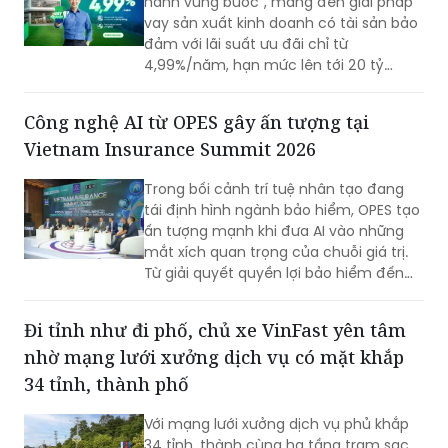
hành vững bước”, mang đến giải pháp
vay sản xuất kinh doanh có tài sản bảo
đảm với lãi suất ưu đãi chỉ từ
4,99%/năm, hạn mức lên tới 20 tỷ
đồng cùng nhiều tiện ích quản lý tài
chính hiện đại. Với thời gian phê duyệt
Công nghệ AI từ OPES gây ấn tượng tại
nhanh chóng chỉ 1 phút, đây được đánh
Vietnam Insurance Summit 2026
giá là giải pháp nguồn vốn tối ưu cho
hộ kinh doanh.
Trong bối cảnh trí tuệ nhân tạo đang
tái định hình ngành bảo hiểm, OPES tạo
ấn tượng mạnh khi đưa AI vào những
mắt xích quan trọng của chuỗi giá trị.
Từ giải quyết quyền lợi bảo hiểm đến
quản trị nội bộ, OPES theo đuổi chiến
lược lựa chọn đúng bài toán, đo lường
Đi tỉnh như đi phố, chủ xe VinFast yên tâm
hiệu quả và liên tục tối ưu để biến AI
nhờ mạng lưới xưởng dịch vụ có mặt khắp
thành động lực tăng trưởng bền vững.
34 tỉnh, thành phố
Với mạng lưới xưởng dịch vụ phủ khắp
34 tỉnh, thành cùng hạ tầng trạm sạc