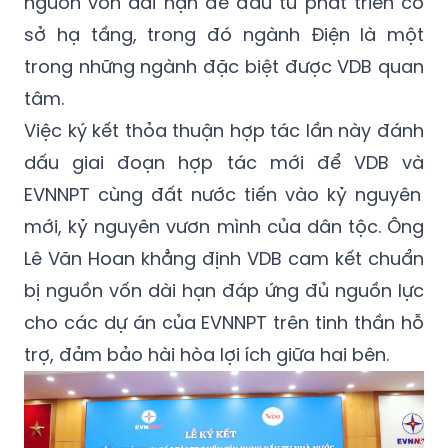
nguồn vốn dài hạn để đầu tư phát triển cơ
sở hạ tầng, trong đó ngành Điện là một
trong những ngành đặc biệt được VDB quan
tâm.
Việc ký kết thỏa thuận hợp tác lần
này
đánh
dấu giai đoạn hợp tác mới để VDB
và
EVNNPT cùng đất nước tiến vào kỷ nguyên
mới, kỷ nguyên vươn mình của dân tộc. Ông
Lê Văn Hoan khẳng định VDB cam kết chuẩn
bị nguồn vốn dài hạn đáp ứng đủ nguồn lực
cho các dự án của EVNNPT trên tinh thần hỗ
trợ, đảm bảo hài hòa lợi ích giữa hai bên.