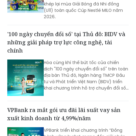
khép lại mùa Giải Bóng đá Nhi đồng
(U11) toàn quốc Cúp Nestlé MILO năm
2026.
'100 ngày chuyển đổi số' tại Thủ đô: BIDV và
những giải pháp trợ lực công nghệ, tài
chính
Hòa cùng khí thế bứt tốc của chiến
dịch "100 ngày chuyển đổi số" trên toàn
địa bàn Thủ đô, Ngân hàng TMCP Đầu
tư và Phát triển Việt Nam (BIDV) triển
khai chương trình hỗ trợ chuyển đổi số
và tín dụng quy mô lớn cho doanh
nghiệp, hộ kinh doanh và các đơn vị sự
nghiệp.
VPBank ra mắt gói ưu đãi lãi suất vay sản
xuất kinh doanh từ 4,99%/năm
VPBank triển khai chương trình “Đồng