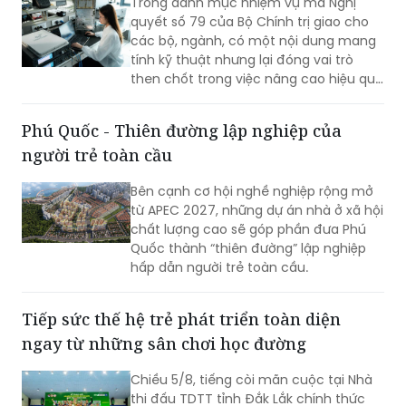
Trong danh mục nhiệm vụ mà Nghị
của TCIT trong bối cảnh thị trường vận
quyết số 79 của Bộ Chính trị giao cho
tải biển và chuỗi cung ứng toàn cầu
các bộ, ngành, có một nội dung mang
còn nhiều biến động.
tính kỹ thuật nhưng lại đóng vai trò
then chốt trong việc nâng cao hiệu quả
hoạt động của doanh nghiệp nhà nước
(DNNN): xây dựng cơ chế thưởng theo
Phú Quốc - Thiên đường lập nghiệp của
tỷ lệ đối với phần lợi nhuận vượt kế
người trẻ toàn cầu
hoạch.
Bên cạnh cơ hội nghề nghiệp rộng mở
từ APEC 2027, những dự án nhà ở xã hội
chất lượng cao sẽ góp phần đưa Phú
Quốc thành “thiên đường” lập nghiệp
hấp dẫn người trẻ toàn cầu.
Tiếp sức thế hệ trẻ phát triển toàn diện
ngay từ những sân chơi học đường
Chiều 5/8, tiếng còi mãn cuộc tại Nhà
thi đấu TDTT tỉnh Đắk Lắk chính thức