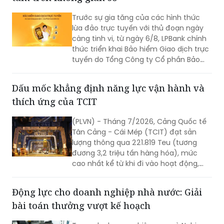
Trước sự gia tăng của các hình thức
lừa đảo trực tuyến với thủ đoạn ngày
càng tinh vi, từ ngày 6/8, LPBank chính
thức triển khai Bảo hiểm Giao dịch trực
tuyến do Tổng Công ty Cổ phần Bảo
hiểm LPBank (LPBI) cung cấp.
Dấu mốc khẳng định năng lực vận hành và
thích ứng của TCIT
(PLVN) - Tháng 7/2026, Cảng Quốc tế
Tân Cảng - Cái Mép (TCIT) đạt sản
lượng thông qua 221.819 Teu (tương
đương 3,2 triệu tấn hàng hóa), mức
cao nhất kể từ khi đi vào hoạt động,
vượt kỷ lục được thiết lập vào tháng
8/2025. Kết quả này không chỉ đánh
Động lực cho doanh nghiệp nhà nước: Giải
dấu bước tăng trưởng về sản lượng mà
bài toán thưởng vượt kế hoạch
còn khẳng định năng lực vận hành, khả
năng thích ứng và chất lượng dịch vụ