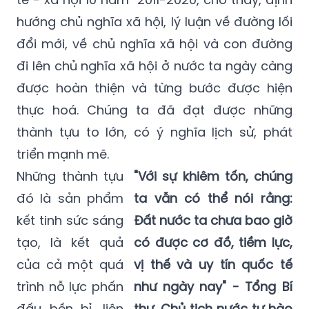
hướng chủ
nghĩa xã hội, lý luận về đường lối
đổi mới, về chủ nghĩa xã hội và con đường
đi lên chủ nghĩa xã hội ở nước ta ngày càng
được hoàn thiện và từng bước được hiện
thực hoá. Chúng ta đã đạt được những
thành tựu to lớn, có ý nghĩa lịch sử, phát
triển mạnh mẽ.
Những thành tựu
"Với sự khiêm tốn, chúng
đó là sản phẩm
ta vẫn có thể nói rằng:
kết tinh sức sáng
Đất nước ta chưa bao giờ
tạo, là kết quả
có được cơ đồ, tiềm lực,
của cả một quá
vị thế và uy tín quốc tế
trình nỗ lực phấn
như ngày nay" - Tổng Bí
đấu bền bỉ, liên
thư, Chủ tịch nước tự hào