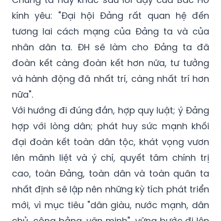
kính yêu: "Đại hội Đảng rất quan hệ đến
tương lai cách mạng của Đảng ta và của
nhân dân ta. ĐH sẽ làm cho Đảng ta đã
đoàn kết càng đoàn kết hơn nữa, tư tưởng
và hành động đã nhất
trí, càng nhất trí hơn
nữa".
Với hướng đi đúng đắn, hợp quy luật; ý Đảng
hợp với lòng dân; phát huy sức mạnh khối
đại đoàn kết toàn dân tộc, khát vọng vươn
lên mãnh liệt và ý chí, quyết tâm chính trị
cao, toàn Đảng, toàn dân và toàn quân ta
nhất định sẽ lập nên những kỳ tích phát triển
mới, vì mục tiêu "dân giàu, nước mạnh, dân
chủ, công bằng, văn minh", vững bước đi lên