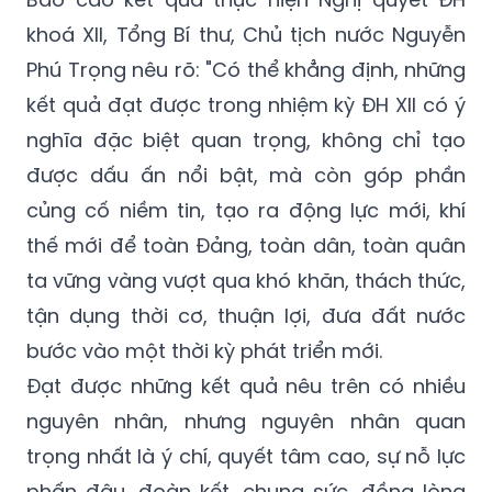
khoá XII, Tổng Bí thư, Chủ tịch nước Nguyễn
Phú Trọng nêu rõ: "
Có thể khẳng định, những
kết quả đạt được trong nhiệm kỳ ĐH XII có ý
nghĩa đặc biệt quan trọng, không chỉ tạo
được dấu ấn nổi bật, mà còn góp phần
củng cố niềm tin, tạo ra động lực mới, khí
thế mới để toàn Đảng, toàn dân, toàn quân
ta vững vàng vượt qua khó khăn, thách thức,
tận dụng thời cơ, thuận lợi, đưa đất nước
bước vào một thời kỳ phát triển mới.
Đạt được những kết quả nêu trên có nhiều
nguyên nhân, nhưng nguyên nhân quan
trọng nhất là ý chí, quyết tâm cao, sự nỗ lực
phấn đâu, đoàn kết, chung sức, đồng lòng