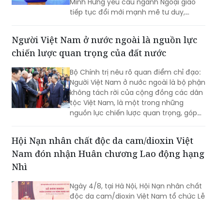
Minh Hưng yêu cầu ngành Ngoại giao
tiếp tục đổi mới mạnh mẽ tư duy,
phương thức triển khai công tác đối
ngoại theo hướng chủ động hơn, thực
Người Việt Nam ở nước ngoài là nguồn lực
chất hơn, đồng hành chặt chẽ hơn với
chiến lược quan trọng của đất nước
các Bộ, ngành, địa phương và cộng
đồng doanh nghiệp nhằm góp phần
Bộ Chính trị nêu rõ quan điểm chỉ đạo:
thực hiện mục tiêu tăng trưởng 2 con
Người Việt Nam ở nước ngoài là bộ phận
số.
không tách rời của cộng đồng các dân
tộc Việt Nam, là một trong những
nguồn lực chiến lược quan trọng, góp
phần nâng cao sức mạnh tổng hợp
quốc gia; là cầu nối giữa Việt Nam với
Hội Nạn nhân chất độc da cam/dioxin Việt
thế giới...
Nam đón nhận Huân chương Lao động hạng
Nhì
Ngày 4/8, tại Hà Nội, Hội Nạn nhân chất
độc da cam/dioxin Việt Nam tổ chức Lễ
đón nhận Huân chương Lao động hạng
Nhì do Chủ tịch nước tặng thưởng.