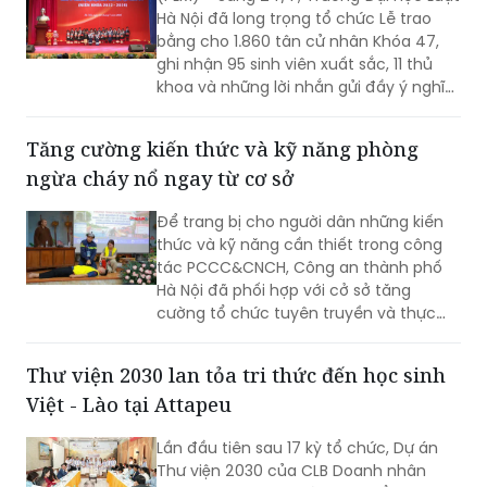
Hà Nội đã long trọng tổ chức Lễ trao
bằng cho 1.860 tân cử nhân Khóa 47,
ghi nhận 95 sinh viên xuất sắc, 11 thủ
khoa và những lời nhắn gửi đầy ý nghĩa
từ Thứ trưởng Bộ Tư pháp Đặng Hoàng
Oanh.
Tăng cường kiến thức và kỹ năng phòng
ngừa cháy nổ ngay từ cơ sở
Để trang bị cho người dân những kiến
thức và kỹ năng cần thiết trong công
tác PCCC&CNCH, Công an thành phố
Hà Nội đã phối hợp với cở sở tăng
cường tổ chức tuyên truyền và thực
hành chữa cháy, cứu nạn.
Thư viện 2030 lan tỏa tri thức đến học sinh
Việt - Lào tại Attapeu
Lần đầu tiên sau 17 kỳ tổ chức, Dự án
Thư viện 2030 của CLB Doanh nhân