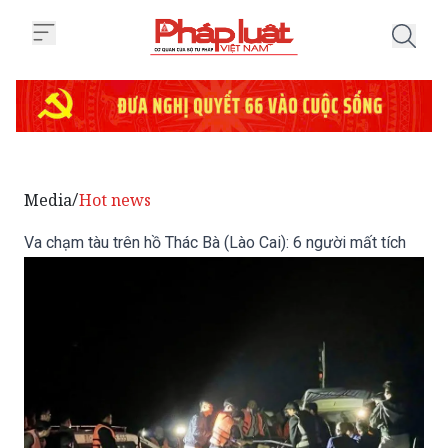
Trang chủ Va chạm tàu trên hồ Th
Media
Hot news
/
Va chạm tàu trên hồ Thác Bà (Lào Cai): 6 người mất tích