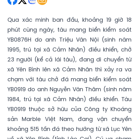
Qua xác minh ban đầu, khoảng 19 giờ 18
phút cùng ngày, tàu mang biển kiểm soát
YB0876H do anh Triệu Văn Nội (sinh năm
1995, trú tại xã Cảm Nhân) điều khiển, chở
23 người (kể cả lái tàu), đang di chuyển từ
xã Yên Bình lên xã Cảm Nhân thì xảy ra va
chạm với tàu chở đá mang biển kiểm soát
YB0919 do anh Nguyễn Văn Thâm (sinh năm
1984, trú tại xã Cảm Nhân) điều khiển. Tàu
YB0919 thuộc sở hữu của Công ty Khoáng
sản Marble Việt Nam, đang vận chuyển
khoảng 515 tấn đá theo hướng từ xã Lục Yên
về xã Yên Bình (tỉnh Lào Cai). Cú va chạm