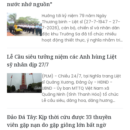
nước nhớ nguồn”
nhất cho độc lập, tự do của Tổ quốc.
Sau những năm tháng chiến tranh đi
Hướng tới kỷ niệm 79 năm Ngày
qua, nỗi đau mất chồng, mất con vẫn
Thương binh - Liệt sĩ (27-7-1947 – 27-
lặng lẽ nằm lại trong ánh mắt, trong
7-2026), cán bộ, chiến sĩ và nhân dân
từng câu chuyện kể của các mẹ.
đặc khu Trường Sa đã tổ chức nhiều
hoạt động thiết thực, ý nghĩa nhằm tri
ân các anh hùng liệt sĩ, thương binh,
bệnh binh, gia đình chính sách và
Lễ Cầu siêu tưởng niệm các Anh hùng Liệt
những người có công với cách mạng.
sỹ nhân dịp 27/7
(PLM) - Chiều 24/7, tại Nghĩa trang Liệt
sĩ Quảng Xương, Đảng ủy - HĐND -
UBND - Ủy ban MTTQ Việt Nam xã
Quảng Ninh (tỉnh Thanh Hóa) tổ chức
Lễ cầu siêu, dâng hoa, dâng hương
tưởng niệm các Anh hùng liệt sĩ nhân kỷ
niệm 79 năm Ngày Thương binh - Liệt sĩ
Đảo Đá Tây: Kịp thời cứu được 33 thuyền
(27/7/1947 - 27/7/2026). Hoạt động
viên gặp nạn do gặp giông lớn bất ngờ
nhằm tri ân những người đã anh dũng