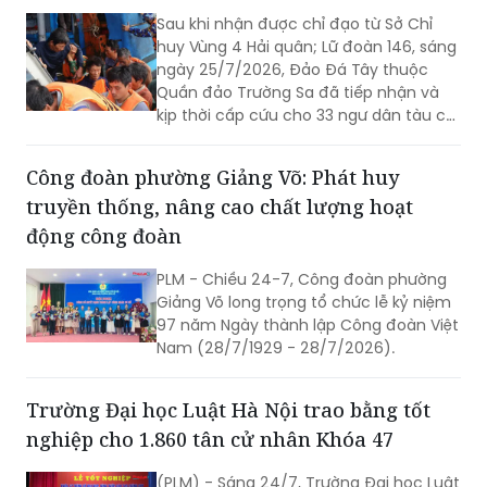
hy sinh vì độc lập, tự do của Tổ quốc,
Sau khi nhận được chỉ đạo từ Sở Chỉ
đồng thời khơi dậy tinh thần yêu nước
huy Vùng 4 Hải quân; Lữ đoàn 146, sáng
của các thế hệ hôm nay.
ngày 25/7/2026, Đảo Đá Tây thuộc
Quần đảo Trường Sa đã tiếp nhận và
kịp thời cấp cứu cho 33 ngư dân tàu cá
Quảng Ngãi bị nạn trên biển do gặp
giông lớn bất ngờ.
Công đoàn phường Giảng Võ: Phát huy
truyền thống, nâng cao chất lượng hoạt
động công đoàn
PLM - Chiều 24-7, Công đoàn phường
Giảng Võ long trọng tổ chức lễ kỷ niệm
97 năm Ngày thành lập Công đoàn Việt
Nam (28/7/1929 - 28/7/2026).
Trường Đại học Luật Hà Nội trao bằng tốt
nghiệp cho 1.860 tân cử nhân Khóa 47
(PLM) - Sáng 24/7, Trường Đại học Luật