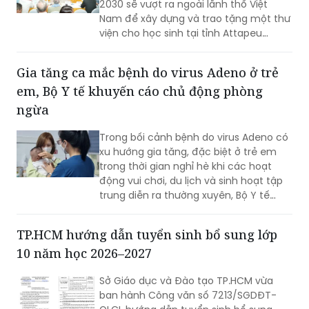
2030 sẽ vượt ra ngoài lãnh thổ Việt
Nam để xây dựng và trao tặng một thư
viện cho học sinh tại tỉnh Attapeu
(Lào), góp phần lan tỏa tri thức, gìn giữ
tiếng Việt và vun đắp tình hữu nghị đặc
Gia tăng ca mắc bệnh do virus Adeno ở trẻ
biệt Việt Nam - Lào.
em, Bộ Y tế khuyến cáo chủ động phòng
ngừa
Trong bối cảnh bệnh do virus Adeno có
xu hướng gia tăng, đặc biệt ở trẻ em
trong thời gian nghỉ hè khi các hoạt
động vui chơi, du lịch và sinh hoạt tập
trung diễn ra thường xuyên, Bộ Y tế
khuyến cáo người dân không chủ quan,
chủ động thực hiện các biện pháp
TP.HCM hướng dẫn tuyển sinh bổ sung lớp
phòng bệnh, theo dõi sức khỏe và đến
10 năm học 2026–2027
cơ sở y tế kịp thời khi có dấu hiệu nghi
ngờ nhằm hạn chế nguy cơ lây lan và
Sở Giáo dục và Đào tạo TP.HCM vừa
các biến chứng có thể xảy ra.
ban hành Công văn số 7213/SGDĐT-