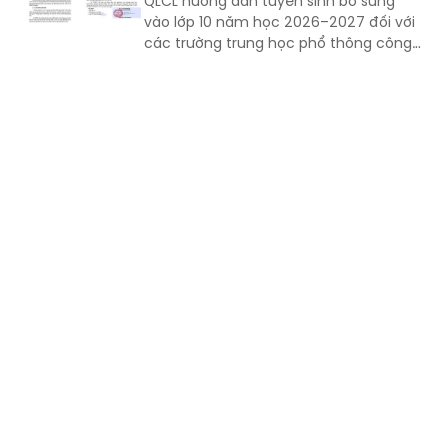
QLCL hướng dẫn tuyển sinh bổ sung
vào lớp 10 năm học 2026–2027 đối với
các trường trung học phổ thông công
lập còn thiếu chỉ tiêu, nhằm tạo thêm
cơ hội học tập cho học sinh sau kỳ thi
tuyển sinh vừa qua.