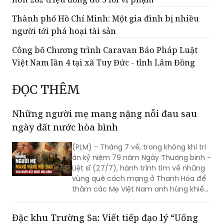
Thành phố Hồ Chí Minh: Một gia đình bị nhiều
người tới phá hoại tài sản
Công bố Chương trình Caravan Báo Pháp Luật
Việt Nam lần 4 tại xã Tuy Đức - tỉnh Lâm Đồng
ĐỌC THÊM
Những người mẹ mang nặng nỗi đau sau
ngày đất nước hòa bình
(PLM) - Tháng 7 về, trong không khí tri
ân kỷ niệm 79 năm Ngày Thương binh -
Liệt sĩ (27/7), hành trình tìm về những
vùng quê cách mạng ở Thanh Hóa để
thăm các Mẹ Việt Nam anh hùng khiến
người ta không khỏi nghẹn lòng. Ở đó,
có những người mẹ đã dành trọn tuổi
Đặc khu Trường Sa: Viết tiếp đạo lý “Uống
xuân, dành cả những người thân yêu