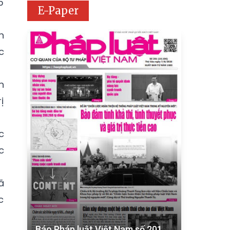
5
E-Paper
n
c
n
ị
c
c
ã
c
Báo Pháp luật Việt Nam số 201