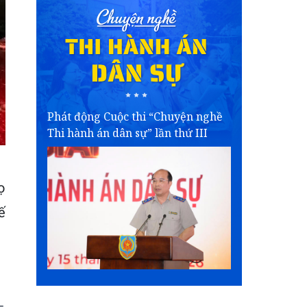
Phát động Cuộc thi “Chuyện nghề
Thi hành án dân sự” lần thứ III
ọ
ế