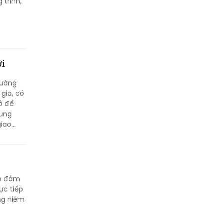
 trình,
ới
đường
gia, có
ở để
rung
giao
ảo đảm
ực tiếp
ng niệm