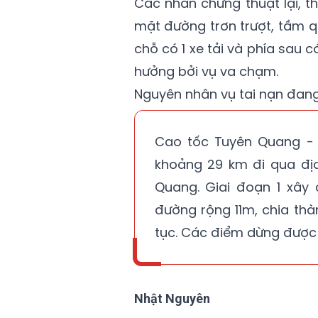
Các nhân chứng thuật lại, t
mặt đường trơn trượt, tầm qu
chỗ có 1 xe tải và phía sau 
hưởng bởi vụ va chạm.
Nguyên nhân vụ tai nạn đang
Cao tốc Tuyên Quang - 
khoảng 29 km đi qua địa
Quang. Giai đoạn 1 xây
đường rộng 11m, chia thà
tục. Các điểm dừng được 
Nhật Nguyên