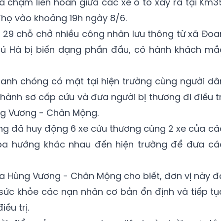
a chạm liên hoàn giữa các xe ô tô xảy ra tại Km3
họ vào khoảng 19h ngày 8/6.
xe 29 chỗ chở nhiều công nhân lưu thông từ xã Đoa
hú Hà bị biến dạng phần đầu, có hành khách mắ
anh chóng có mặt tại hiện trường cùng người dâ
 hành sơ cấp cứu và đưa người bị thương đi điều tr
g Vương - Chân Mộng.
ng đã huy động 6 xe cứu thương cùng 2 xe của cá
ba hướng khác nhau đến hiện trường để đưa cá
a Hùng Vương - Chân Mộng cho biết, đơn vị này đ
 sức khỏe các nạn nhân cơ bản ổn định và tiếp tụ
ều trị.