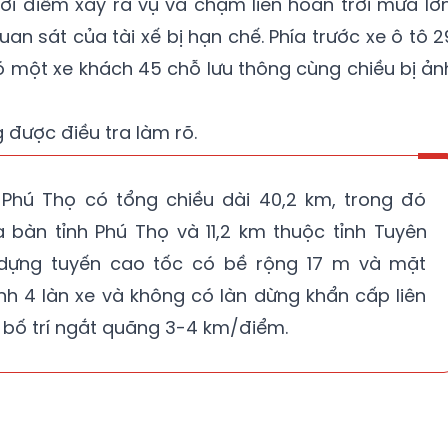
hời điểm xảy ra vụ va chạm liên hoàn trời mưa lớn
an sát của tài xế bị hạn chế. Phía trước xe ô tô 2
có một xe khách 45 chỗ lưu thông cùng chiều bị ản
 được điều tra làm rõ.
Phú Thọ có tổng chiều dài 40,2 km, trong đó
 bàn tỉnh Phú Thọ và 11,2 km thuộc tỉnh Tuyên
 dựng tuyến cao tốc có bề rộng 17 m và mặt
nh 4 làn xe và không có làn dừng khẩn cấp liên
bố trí ngắt quãng 3-4 km/điểm.