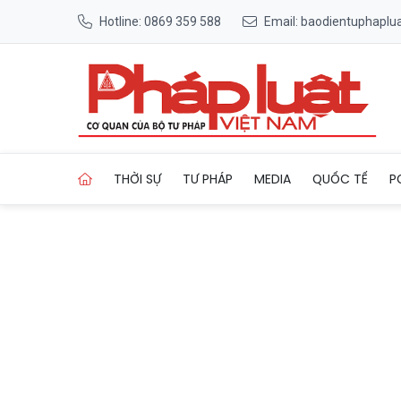
Hotline: 0869 359 588
Email: baodientuphapl
Trang chủ Va chạm liên hoàn
THỜI SỰ
TƯ PHÁP
MEDIA
QUỐC TẾ
P