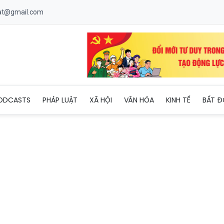
uat@gmail.com
 trên cao tốc Tuyên Quang - Phú Thọ, nhiều người bị thương
ODCASTS
PHÁP LUẬT
XÃ HỘI
VĂN HÓA
KINH TẾ
BẤT Đ