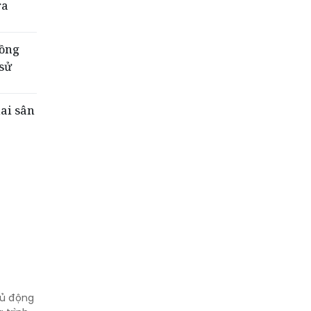
ra
đồng
 sử
hai sân
hủ động