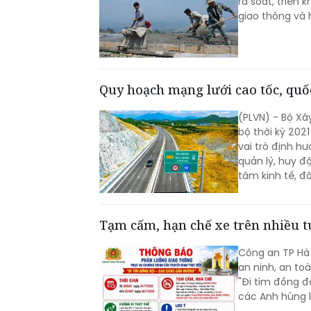
rà soát, triển
giao thông và 
Quy hoạch mạng lưới cao tốc, quốc
(PLVN) - Bộ Xâ
bộ thời kỳ 202
vai trò định h
quản lý, huy đ
tâm kinh tế, đ
thông quan trọ
Tạm cấm, hạn chế xe trên nhiều t
Công an TP Hà
an ninh, an to
"Đi tìm đồng đ
các Anh hùng li