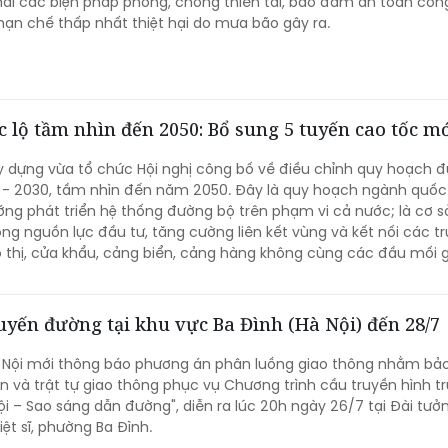
 khai các biện pháp phòng, chống thiên tai, bảo đảm an toàn công
hạn chế thấp nhất thiệt hại do mưa bão gây ra.
 lộ tầm nhìn đến 2050: Bổ sung 5 tuyến cao tốc m
y dựng vừa tổ chức Hội nghị công bố về điều chỉnh quy hoạch 
1 - 2030, tầm nhìn đến năm 2050. Đây là quy hoạch ngành quốc 
ướng phát triển hệ thống đường bộ trên phạm vi cả nước; là cơ s
ộng nguồn lực đầu tư, tăng cường liên kết vùng và kết nối các t
ô thị, cửa khẩu, cảng biển, cảng hàng không cùng các đầu mối 
ng.
uyến đường tại khu vực Ba Đình (Hà Nội) đến 28/7
 Nội mới thông báo phương án phân luồng giao thông nhằm b
àn và trật tự giao thông phục vụ Chương trình cầu truyền hình tr
ội – Sao sáng dẫn đường", diễn ra lúc 20h ngày 26/7 tại Đài tưở
ệt sĩ, phường Ba Đình.