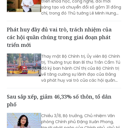
triển khoa học, công nghệ, đổi mới
sáng tạo và chuyển đổi số gồm 31 đồng
chí, trong đó Thủ tướng Lê Minh Hưng
làm Trưởng Ban.
Phát huy đầy đủ vai trò, trách nhiệm của
các hội quần chúng trong giai đoạn phát
triển mới
Thay mặt Bộ Chính trị, Ủy viên Bộ Chính
trị, Thường trực Ban Bí thư Trần Cẩm Tú
đã ký ban hành Chỉ thị của Bộ Chính trị
về tăng cường sự lãnh đạo của Đảng
và phát huy vai trò của các hội quần
chúng trong giai đoạn phát triển mới
(Chỉ thị số 11-CT/TW)
Sau sắp xếp, giảm 46,33% số thôn, tổ dân
phố
Chiều 3/8, Bộ trưởng, Chủ nhiệm Văn
phòng Chính phủ Đặng Xuân Phong,
Người phát ngôn của Chính phủ, chủ trì