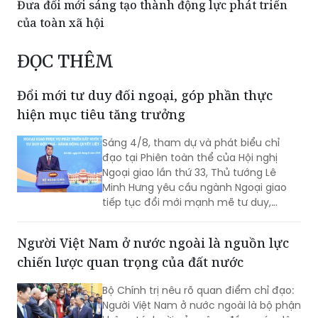
Đưa đổi mới sáng tạo thành động lực phát triển
của toàn xã hội
ĐỌC THÊM
Đổi mới tư duy đối ngoại, góp phần thực
hiện mục tiêu tăng trưởng
Sáng 4/8, tham dự và phát biểu chỉ
đạo tại Phiên toàn thể của Hội nghị
Ngoại giao lần thứ 33, Thủ tướng Lê
Minh Hưng yêu cầu ngành Ngoại giao
tiếp tục đổi mới mạnh mẽ tư duy,
phương thức triển khai công tác đối
ngoại theo hướng chủ động hơn, thực
Người Việt Nam ở nước ngoài là nguồn lực
chất hơn, đồng hành chặt chẽ hơn với
chiến lược quan trọng của đất nước
các Bộ, ngành, địa phương và cộng
đồng doanh nghiệp nhằm góp phần
Bộ Chính trị nêu rõ quan điểm chỉ đạo:
thực hiện mục tiêu tăng trưởng 2 con
Người Việt Nam ở nước ngoài là bộ phận
số.