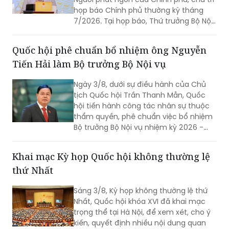
họp báo Chính phủ thường kỳ tháng
7/2026. Tại họp báo, Thứ trưởng Bộ Nội
vụ Nguyễn Thị Hà đã thông tin về kết
quả sắp xếp các thôn, tổ dân phố trên
Quốc hội phê chuẩn bổ nhiệm ông Nguyễn
toàn quốc.
Tiến Hải làm Bộ trưởng Bộ Nội vụ
Ngày 3/8, dưới sự điều hành của Chủ
tịch Quốc hội Trần Thanh Mẫn, Quốc
hội tiến hành công tác nhân sự thuộc
thẩm quyền, phê chuẩn việc bổ nhiệm
Bộ trưởng Bộ Nội vụ nhiệm kỳ 2026 -
2031 đối với ông Nguyễn Tiến Hải, Ủy
viên Ban Chấp hành Trung ương Đảng,
Khai mạc Kỳ họp Quốc hội không thường lệ
quyền Bộ trưởng Bộ Nội vụ.
thứ Nhất
Sáng 3/8, Kỳ họp không thường lệ thứ
Nhất, Quốc hội khóa XVI đã khai mạc
trọng thể tại Hà Nội, để xem xét, cho ý
kiến, quyết định nhiều nội dung quan