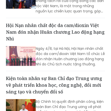
không tách rời của cộng đồng các dân
tộc Việt Nam, là một trong những
nguồn lực chiến lược quan trọng, góp
phần nâng cao sức mạnh tổng hợp
quốc gia; là cầu nối giữa Việt Nam với
Hội Nạn nhân chất độc da cam/dioxin Việt
thế giới...
Nam đón nhận Huân chương Lao động hạng
Nhì
Ngày 4/8, tại Hà Nội, Hội Nạn nhân chất
độc da cam/dioxin Việt Nam tổ chức Lễ
đón nhận Huân chương Lao động hạng
Nhì do Chủ tịch nước tặng thưởng.
Kiện toàn nhân sự Ban Chỉ đạo Trung ương
về phát triển khoa học, công nghệ, đổi mới
sáng tạo và chuyển đổi số
Bộ Chính trị quyết định phân công, kiện
toàn Ban Chỉ đạo Trung ương về phát