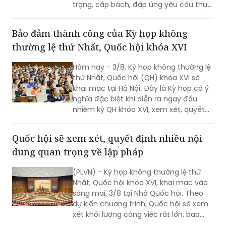
trọng, cấp bách, đáp ứng yêu cầu thực
tiễn, vì sự phát triển nhanh, bền vững
của đất nước.
Bảo đảm thành công của Kỳ họp không
thường lệ thứ Nhất, Quốc hội khóa XVI
Hôm nay - 3/8, Kỳ họp không thường lệ
thứ Nhất, Quốc hội (QH) khóa XVI sẽ
khai mạc tại Hà Nội. Đây là Kỳ họp có ý
nghĩa đặc biệt khi diễn ra ngay đầu
nhiệm kỳ QH khóa XVI, xem xét, quyết
định nhiều nội dung quan trọng về
công tác lập pháp, công tác nhân sự
Quốc hội sẽ xem xét, quyết định nhiều nội
và các vấn đề thuộc thẩm quyền của
dung quan trọng về lập pháp
QH. Việc các cơ quan của QH và Chính
phủ khẩn trương hoàn tất công tác
(PLVN) - Kỳ họp không thường lệ thứ
chuẩn bị cho thấy quyết tâm đưa các
Nhất, Quốc hội khóa XVI, khai mạc vào
chủ trương của Đảng nhanh chóng đi
sáng mai, 3/8 tại Nhà Quốc hội. Theo
vào cuộc sống thông qua những quyết
dự kiến chương trình, Quốc hội sẽ xem
sách kịp thời của QH.
xét khối lượng công việc rất lớn, bao
gồm dự kiến biểu quyết thông qua