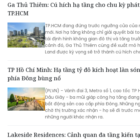
Ga Thủ Thiêm: Cú hích hạ tầng cho chu kỳ phát
TP.HCM
TP.HCM đang đứng trước ngưỡng cửa của m
mới. Nơi hạ tầng không chỉ giải quyết bài 
tái định hình không gian đô thị và tăng trưở
cảnh đó, Ga Thủ Thiêm cùng đề xuất mô h
Land được kỳ vọng sẽ trở thành cú hích c
mới của thành phố.
TP Hồ Chí Minh: Hạ tầng tỷ đô kích hoạt làn só
phía Đông bùng nổ
(PLVN) - Vành đai 3, Metro số 1, cao tốc T
Dầu Giây - ba mũi giáp công hạ tầng đang 
bất động sản cao cấp phía Đông. Những n
chờ thị trường xác nhận - họ sẽ đi trước mộ
những người khác nhận ra.
Lakeside Residences: Cảnh quan đa tầng kiến t