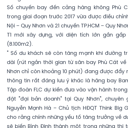
Số chuyến bay đến cảng hàng không Phù C
trong giai đoạn trước 2017 vừa được điều chỉn
Nội – Quy Nhơn và 21 chuyến TP.HCM – Quy Nhơ
T1 mới xây dựng, với diện tích lớn gần gấp
(8.100m2).
" Số du khách sẽ còn tăng mạnh khi đường trụ
dài (rút ngắn thời gian từ sân bay Phù Cát v
Nhơn chỉ còn khoảng 10 phút) đang được đẩy n
thông tin rất đáng lưu ý khác là hãng bay B
Tập đoàn FLC dự kiến đưa vào vận hành trong
đặt "đại bản doanh" tại Quy Nhơn", chuyên 
Nguyễn Mạnh Hà – Chủ tịch HĐQT Think Big G
cho rằng chính những yếu tố tăng trưởng về du
sẽ biến Bình Định thành một trong những thị 