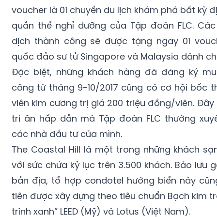
voucher là 01 chuyến du lịch khám phá bất kỳ 
quần thể nghỉ dưỡng của Tập đoàn FLC. Các
dịch thành công sẽ được tặng ngay 01 vouc
quốc đảo sư tử Singapore và Malaysia dành ch
Đặc biệt, những khách hàng đã đăng ký mu
công từ tháng 9-10/2017 cũng có cơ hội bốc 
viên kim cương trị giá 200 triệu đồng/viên. Đâ
tri ân hấp dẫn mà Tập đoàn FLC thường xuy
các nhà đầu tư của mình.
The Coastal Hill là một trong những khách sạ
với sức chứa kỷ lục trên 3.500 khách. Bảo lưu 
bản địa, tổ hợp condotel hướng biển này cũn
tiên được xây dựng theo tiêu chuẩn Bạch kim t
trình xanh” LEED (Mỹ) và Lotus (Việt Nam).