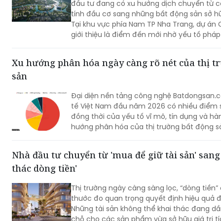
đầu tư đang có xu hướng dịch chuyển từ
tính đầu cơ sang những bất động sản sở hữu
Tại khu vực phía Nam TP Nha Trang, dự án
giới thiệu là điểm đến mới nhờ yếu tố pháp
đáp ứng nhu cầu an cư.
Xu hướng phân hóa ngày càng rõ nét của thị t
sản
Đại diện nền tảng công nghệ Batdongsan.c
tế Việt Nam đầu năm 2026 có nhiều điểm 
đồng thời của yếu tố vĩ mô, tín dụng và hà
hướng phân hóa của thị trường bất động s
Nhà đầu tư chuyển từ 'mua để giữ tài sản' sang
thác dòng tiền'
Thị trường ngày càng sàng lọc, “dòng tiền”
thước đo quan trọng quyết định hiệu quả đ
Những tài sản không thể khai thác đang dầ
chỗ cho các sản phẩm vừa sở hữu giá trị tíc