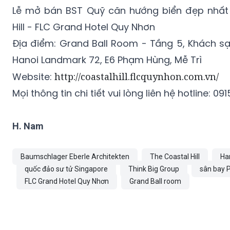
Lễ mở bán BST Quỹ căn hướng biển đẹp nhất
Hill - FLC Grand Hotel Quy Nhơn
Địa điểm: Grand Ball Room - Tầng 5, Khách sạn
Hanoi Landmark 72, E6 Phạm Hùng, Mễ Trì
Website:
http://coastalhill.flcquynhon.com.vn/
Mọi thông tin chi tiết vui lòng liên hệ hotline: ‎09
H. Nam
Baumschlager Eberle Architekten
The Coastal Hill
Ha
quốc đảo sư tử Singapore
Think Big Group
sân bay 
FLC Grand Hotel Quy Nhơn
Grand Ball room