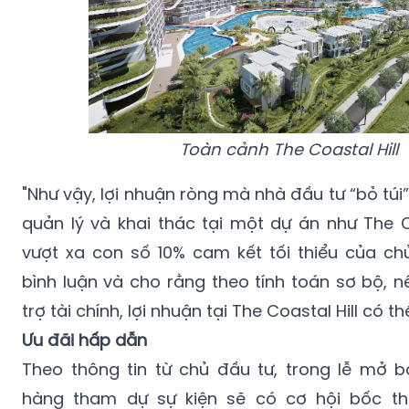
Toàn cảnh The Coastal Hill
"Như vậy, lợi nhuận ròng mà nhà đầu tư “bỏ túi” 
quản lý và khai thác tại một dự án như The C
vượt xa con số 10% cam kết tối thiểu của ch
bình luận và cho rằng theo tính toán sơ bộ, 
trợ tài chính, lợi nhuận tại The Coastal Hill có 
Ưu đãi hấp dẫn
Theo thông tin từ chủ đầu tư, trong lễ mở b
hàng tham dự sự kiện sẽ có cơ hội bốc t