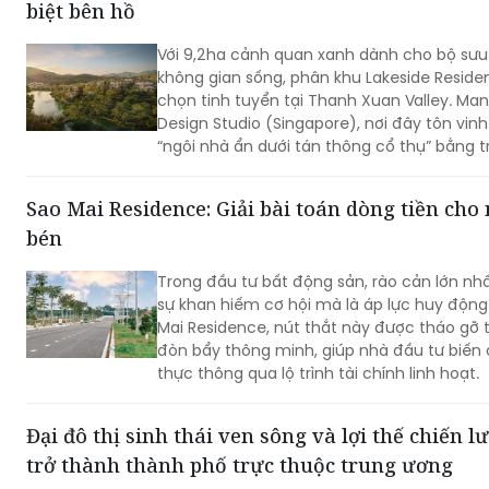
biệt bên hồ
Với 9,2ha cảnh quan xanh dành cho bộ sưu 
không gian sống, phân khu Lakeside Resid
chọn tinh tuyển tại Thanh Xuan Valley. Ma
Design Studio (Singapore), nơi đây tôn vi
“ngôi nhà ẩn dưới tán thông cổ thụ” bằng t
chuẩn mực resort-living quốc tế.
Sao Mai Residence: Giải bài toán dòng tiền cho
bén
Trong đầu tư bất động sản, rào cản lớn nh
sự khan hiếm cơ hội mà là áp lực huy động 
Mai Residence, nút thắt này được tháo gỡ 
đòn bẩy thông minh, giúp nhà đầu tư biến c
thực thông qua lộ trình tài chính linh hoạt.
Đại đô thị sinh thái ven sông và lợi thế chiến 
trở thành thành phố trực thuộc trung ương