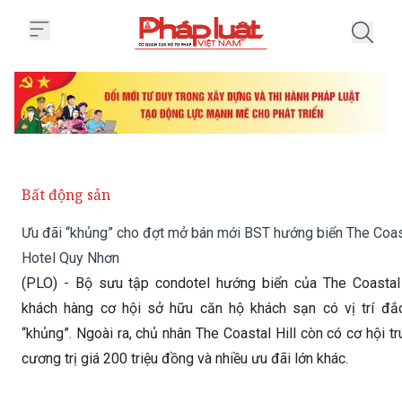
Trang chủ Ưu đãi “khủng” cho đ
Bất động sản
Ưu đãi “khủng” cho đợt mở bán mới BST hướng biển The Coast
Hotel Quy Nhơn
(PLO) - Bộ sưu tập condotel hướng biển của The Coastal
khách hàng cơ hội sở hữu căn hộ khách sạn có vị trí đắc
“khủng”. Ngoài ra, chủ nhân The Coastal Hill còn có cơ hội t
cương trị giá 200 triệu đồng và nhiều ưu đãi lớn khác.